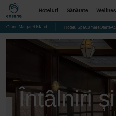
Hoteluri
Sănătate
Wellnes
Grand Margaret Island
Hotelul
Spa
Camere
Oferte
Act
Întâlniri 