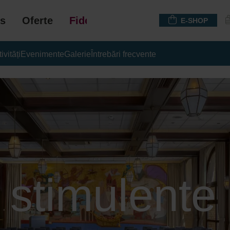
s
Oferte
Fidelizare
E-SHOP
ivități
Evenimente
Galerie
Întrebări frecvente
și stimulente