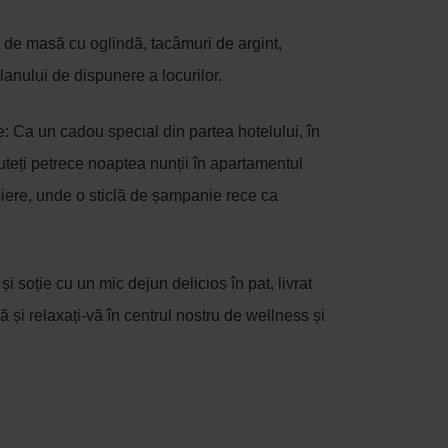
 de masă cu oglindă, tacâmuri de argint,
planului de dispunere a locurilor.
: Ca un cadou special din partea hotelului, în
puteți petrece noaptea nunții în apartamentul
 miere, unde o sticlă de șampanie rece ca
și soție cu un mic dejun delicios în pat, livrat
ă și relaxați-vă în centrul nostru de wellness și