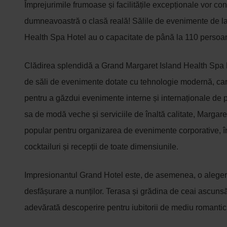
Împrejurimile frumoase și facilitățile excepționale vor co
dumneavoastră o clasă reală! Sălile de evenimente de l
Health Spa Hotel au o capacitate de până la 110 persoa
Clădirea splendidă a Grand Margaret Island Health Spa 
de săli de evenimente dotate cu tehnologie modernă, car
pentru a găzdui evenimente interne și internaționale de pr
sa de modă veche și serviciile de înaltă calitate, Margare
popular pentru organizarea de evenimente corporative, înt
cocktailuri și recepții de toate dimensiunile.
Impresionantul Grand Hotel este, de asemenea, o aleger
desfășurare a nunților. Terasa și grădina de ceai ascunsă
adevărată descoperire pentru iubitorii de mediu romantic