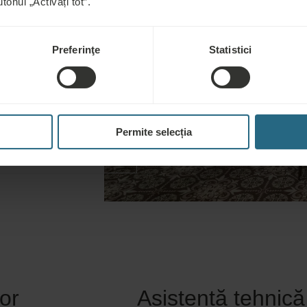
tonul „Activați tot”.
la 110 persoane.
Preferinţe
Statistici
, Sală de
Permite selecția
or
Asistență tehnică