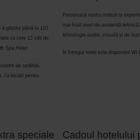
Personalul nostru instruit și exper
mai înalt nivel de asistență tehnic
u a găzdui până la 110
tehnologie audio, vizuală și de ilum
mare cu cele 12 săli de
th Spa Hotel.
În întregul hotel este disponibil Wi-F
noastre de ședință,
, ca locații pentru
xtra speciale
Cadoul hotelului