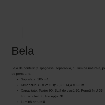
Bela
Sală de conferințe spațioasă, separabilă, cu lumină naturală, p
de persoane.
Suprafața: 105 m².
Dimensiuni (L × W × H): 7,3 × 14,4 × 3,5 m
Capacitate: Teatru 90, Sală de clasă 50, Formă în U 35, 
40, Banchet 50, Recepție 70
Lumină naturală