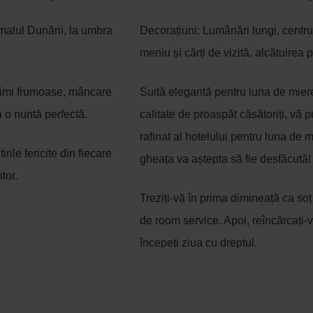
malul Dunării, la umbra
Decorațiuni: Lumânări lungi, centru
meniu și cărți de vizită, alcătuirea 
rimi frumoase, mâncare
Suită elegantă pentru luna de miere
 o nuntă perfectă.
calitate de proaspăt căsătoriți, vă 
rafinat al hotelului pentru luna de
irile fericite din fiecare
gheața va aștepta să fie desfăcută!
tor.
Treziți-vă în prima dimineață ca soț 
de room service. Apoi, reîncărcați-v
începeți ziua cu dreptul.