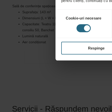
pentru clienți, continuați cu bu
Sală de conferințe spațioasă, cu lumină naturală, pentru până 
Suprafața: 143 m².
Selecția
Dimensiuni (L × W × H): 8,9 × 16,0 × 38,0 m
Cookie-uri necesare
consimțământului
Capacitate: Teatru 110, Sală de clasă 70, Formă în U 40
consiliu 50, Banchet 70, Recepție 100
Lumină naturală
Aer condiționat
Respinge
Servicii - Răspundem nevoil