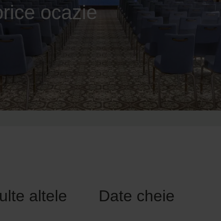
orice ocazie
lte altele
Date cheie