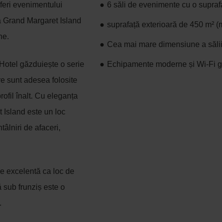
nferi evenimentului
6 săli de evenimente cu o supraf
a Grand Margaret Island
suprafață exterioară de 450 m² (
ne.
Cea mai mare dimensiune a sălii:
Hotel găzduiește o serie
Echipamente moderne și Wi-Fi gr
e sunt adesea folosite
ofil înalt. Cu eleganța
t Island este un loc
âlniri de afaceri,
e excelentă ca loc de
 sub frunziș este o
.