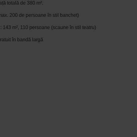
ață totală de 380 m².
max. 200 de persoane în stil banchet)
 143 m², 110 persoane (scaune în stil teatru)
atuit în bandă largă