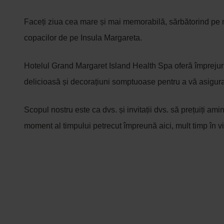
Faceți ziua cea mare și mai memorabilă, sărbătorind pe 
copacilor de pe Insula Margareta.
Hotelul Grand Margaret Island Health Spa oferă împreju
delicioasă și decorațiuni somptuoase pentru a vă asigura
Scopul nostru este ca dvs. și invitații dvs. să prețuiți amint
moment al timpului petrecut împreună aici, mult timp în vii