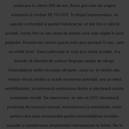
vindecare în ultimii 200 de ani. Acest gaz este de origine
vulcanică și conține 99,7% CO2. În timpul tratamentului, vă
așezați confortabil și parțial îmbrăcat pe un pat într-o cabină
privată, închis într-un sac mare de plastic care este sigilat în jurul
pieptului. Dioxidul de carbon gazos este apoi pompat în sac, care
se umflă încet. Gazul pătrunde în corp prin haine și piele. S-a
dovedit că dioxidul de carbon lărgește vasele de sânge,
îmbunătățind astfel circulația sângelui, ceea ce, la rândul său,
reduce ritmul cardiac și scade tensiunea arterială, are un efect
antiinflamator, accelerează vindecarea rănilor și afectează pozitiv
activitatea renală. De asemenea, se știe că CO2 stimulează
producția de hormoni sexuali, testosteronul și estradiolul, motiv
pentru care este recomandat pentru îmbunătățirea funcțiilor
sexuale și ameliorarea simptomelor menopauzei la femei. Nu în