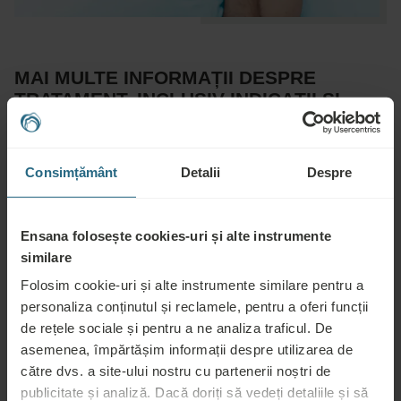
MAI MULTE INFORMAȚII DESPRE
TRATAMENT, INCLUSIV INDICAȚII ȘI
CONTRAINDICAȚII
Prescripție medicală: nu este necesară pentru adulți, este
Consimțământ
Detalii
Despre
necesară pentru copii
Ensana folosește cookies-uri și alte instrumente
Recomandat pentru:
similare
Folosim cookie-uri și alte instrumente similare pentru a
Boli musculo-scheletice, reabilitare după accidente, leziuni și
personaliza conținutul și reclamele, pentru a oferi funcții
operații, stres, oboseală, afecțiuni renale și ale tractului urinar,
de rețele sociale și pentru a ne analiza traficul. De
tulburări metabolice (de exemplu, diabet zaharat), boli cardiace și
asemenea, împărtășim informații despre utilizarea de
circulatorii, incontinență cauzată de stres, defecte deschise ale
către dvs. a site-ului nostru cu partenerii noștri de
pielii (de exemplu, ulcere la picioare), infertilitate și probleme
publicitate și analiză. Dacă doriți să vedeți detaliile și să
ginecologice, unele boli neurologice, unele boli oncologice.