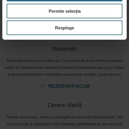
Vă rugăm să ne contactați pentru orice întrebare legată de hotelurile noastre
Permite selecția
Ensana, sau de serviciile noastre. Pentru întrebări și răspunsuri legate de
programul nostru de loialitate, vă rugăm să faceți click aici.
Respinge
PUNEȚI O ÎNTREBARE
Rezervări
Rezervați cele mai bune oferte aici. Dacă doriți să vă înscrieți în programul
nostru de loialitate pentru reduceri și beneficii suplimentare sau pur și simplu
doriți să primiți buletine informative despre toate noutățile, faceți click aici.
REZERVAȚI ACUM
Cerere ofertă
Trimiteți cererea dvs., pentru a vă pregăti cea mai bună ofertă posibilă. Vom
fi bucuroși să vă împărtășim orice informații suplimentare pe care nu le-ați