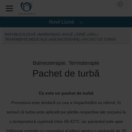
Nové Lázné
REPUBLICA CEHĂ
MARIENBAD
NOVÉ LÁZNĚ
SPA
TRATAMENTE MEDICALE
BALNEOTERAPIE
PACHET DE TURBĂ
Balneoterapie, Termoterapie
Pachet de turbă
Ce este un pachet de turbă
Procedura este similară cu cea a împachetării cu nămol, în
sensul că turba este aplicată pe părțile respective ale corpului la
o temperatură cuprinsă între 40-42°C, iar pacientul este apoi
înfășurat complet cu cearșafuri și pături pentru o perioadă de 20