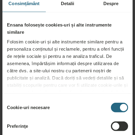
Consimțământ
Detalii
Despre
accident, stres, oboseală, boli neurologice, tulburări imunitare,
tulburări cardiovasculare modeste, distonie vegetativă
Ensana folosește cookies-uri și alte instrumente
Nerecomandat pentru:
similare
Folosim cookie-uri și alte instrumente similare pentru a
Boli infecțioase, febră, inflamație acută, tulburări cardiovasculare
personaliza conținutul și reclamele, pentru a oferi funcții
severe (angină instabilă, insuficiență cardiacă, dificultăți de
de rețele sociale și pentru a ne analiza traficul. De
respirație), epilepsie, tromboză acută, flebită, ulcere la nivelul
asemenea, împărtășim informații despre utilizarea de
picioarelor și alte defecte cutanate, incontinență, sarcină,
către dvs. a site-ului nostru cu partenerii noștri de
psihoză, abuz de alcool sau droguri, tumori maligne și tulburări
publicitate și analiză. Dacă doriți să vedeți detaliile și să
de sânge.
stabiliți scopurile pentru care vor fi utilizate cookie-urile și
instrumentele similare, vă rugăm să continuați apăsând
butonul „Detalii”. Pentru cea mai bună experiență pentru
Selecția
clienți, continuați cu butonul „Activați tot”.
Cookie-uri necesare
consimțământului
Întrebări
Preferinţe
Vă rugăm să ne contactați pentru orice întrebare legată de hotelurile noastre
Ensana, sau de serviciile noastre. Pentru întrebări și răspunsuri legate de