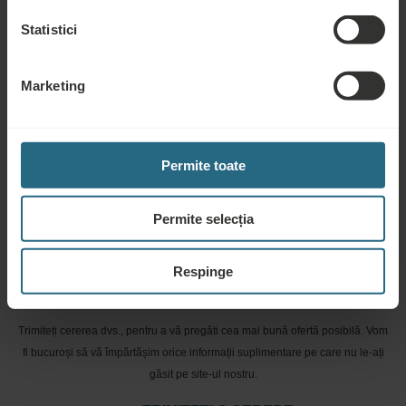
programul nostru de loialitate, vă rugăm să faceți click aici.
Statistici
PUNEȚI O ÎNTREBARE
Marketing
Rezervări
Rezervați cele mai bune oferte aici. Dacă doriți să vă înscrieți în programul
Permite toate
nostru de loialitate pentru reduceri și beneficii suplimentare sau pur și simplu
doriți să primiți buletine informative despre toate noutățile, faceți click aici.
Permite selecția
REZERVAȚI ACUM
Respinge
Cerere ofertă
Trimiteți cererea dvs., pentru a vă pregăti cea mai bună ofertă posibilă. Vom
fi bucuroși să vă împărtășim orice informații suplimentare pe care nu le-ați
găsit pe site-ul nostru.