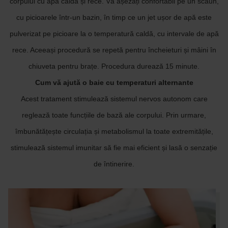
corpului cu apă caldă și rece. Vă așezați confortabil pe un scaun,
cu picioarele într-un bazin, în timp ce un jet ușor de apă este
pulverizat pe picioare la o temperatură caldă, cu intervale de apă
rece. Aceeași procedură se repetă pentru încheieturi și mâini în
chiuveta pentru brațe. Procedura durează 15 minute.
Cum vă ajută o baie cu temperaturi alternante
Acest tratament stimulează sistemul nervos autonom care
reglează toate funcțiile de bază ale corpului. Prin urmare,
îmbunătățește circulația și metabolismul la toate extremitățile,
stimulează sistemul imunitar să fie mai eficient și lasă o senzație
de întinerire.