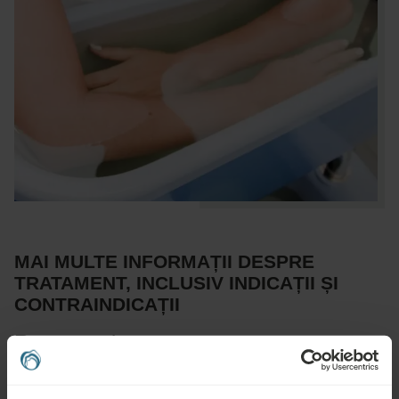
MAI MULTE INFORMAȚII DESPRE
TRATAMENT, INCLUSIV INDICAȚII ȘI
CONTRAINDICAȚII
Recomandat pentru:
Boli musculo-scheletice, reabilitare ortopedică și în caz de