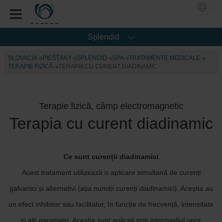
Splendid
SLOVACIA
PIEŠŤANY
SPLENDID
SPA
TRATAMENTE MEDICALE
TERAPIE FIZICĂ
TERAPIA CU CURENT DIADINAMIC
Terapie fizică, câmp electromagnetic
Terapia cu curent diadinamic
Ce sunt curenții diadinamici
Acest tratament utilizează o aplicare simultană de curenți
galvanici și alternativi (așa numiții curenți diadinamici). Aceștia au
un efect inhibitor sau facilitator, în funcție de frecvență, intensitate
și alți parametri. Aceștia sunt aplicați prin intermediul unor