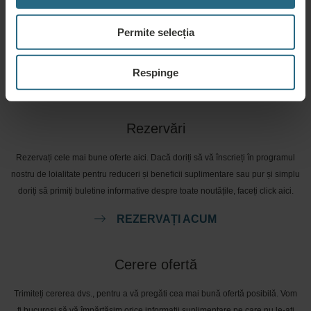
Vă rugăm să ne contactați pentru orice întrebare legată de hotelurile noastre
Permite selecția
Ensana, sau de serviciile noastre. Pentru întrebări și răspunsuri legate de
programul nostru de loialitate, vă rugăm să faceți click aici.
Respinge
PUNEȚI O ÎNTREBARE
Rezervări
Rezervați cele mai bune oferte aici. Dacă doriți să vă înscrieți în programul
nostru de loialitate pentru reduceri și beneficii suplimentare sau pur și simplu
doriți să primiți buletine informative despre toate noutățile, faceți click aici.
REZERVAȚI ACUM
Cerere ofertă
Trimiteți cererea dvs., pentru a vă pregăti cea mai bună ofertă posibilă. Vom
fi bucuroși să vă împărtășim orice informații suplimentare pe care nu le-ați