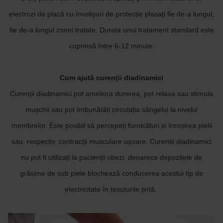
electrozi de placă cu învelișuri de protecție plasați fie de-a lungul,
fie de-a lungul zonei tratate. Durata unui tratament standard este
cuprinsă între 6-12 minute.
Cum ajută curenții diadinamici
Curenții diadinamici pot ameliora durerea, pot relaxa sau stimula
mușchii sau pot îmbunătăți circulația sângelui la nivelul
membrelor. Este posibil să percepeți furnicături și înroșirea pielii
sau, respectiv, contracții musculare ușoare. Curenții diadinamici
nu pot fi utilizați la pacienții obezi, deoarece depozitele de
grăsime de sub piele blochează conducerea acestui tip de
electricitate în țesuturile țintă.