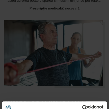
astfel durerea poate dispărea și mușchii din jur se pot relaxa.
Prescripție medicală:
necesară
MAI MULTE INFORMAȚII DESPRE
TRATAMENT, INCLUSIV INDICAȚII ȘI