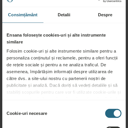
CONTRAINDICAȚII
Consimțământ
Detalii
Despre
Recomandat pentru:
Boli musculo-scheletice, reabilitare ortopedică, boli neurologice
Ensana folosește cookies-uri și alte instrumente
similare
Nerecomandat pentru:
Folosim cookie-uri și alte instrumente similare pentru a
personaliza conținutul și reclamele, pentru a oferi funcții
de rețele sociale și pentru a ne analiza traficul. De
Boli infecțioase, febră, inflamație acută, hipertensiune arterială
asemenea, împărtășim informații despre utilizarea de
necontrolată, epilepsie (evitați gâtul, dacă este posibil), dificultăți
către dvs. a site-ului nostru cu partenerii noștri de
severe de respirație, insuficiență cardiacă, tromboză acută,
publicitate și analiză. Dacă doriți să vedeți detaliile și să
flebită, ulcere la picioare și alte defecte ale pielii, psihoză, abuz
stabiliți scopurile pentru care vor fi utilizate cookie-urile și
de alcool sau droguri, tumori maligne și tulburări de sânge,
instrumentele similare, vă rugăm să continuați apăsând
osteoporoză.
butonul „Detalii”. Pentru cea mai bună experiență pentru
Selecția
clienți, continuați cu butonul „Activați tot”.
Cookie-uri necesare
consimțământului