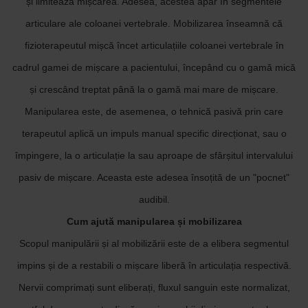
și limitează mișcarea. Adesea, acestea apar în segmentele
articulare ale coloanei vertebrale. Mobilizarea înseamnă că
fizioterapeutul mișcă încet articulațiile coloanei vertebrale în
cadrul gamei de mișcare a pacientului, începând cu o gamă mică
și crescând treptat până la o gamă mai mare de mișcare.
Manipularea este, de asemenea, o tehnică pasivă prin care
terapeutul aplică un impuls manual specific direcționat, sau o
împingere, la o articulație la sau aproape de sfârșitul intervalului
pasiv de mișcare. Aceasta este adesea însoțită de un "pocnet"
audibil.
Cum ajută manipularea și mobilizarea
Scopul manipulării și al mobilizării este de a elibera segmentul
impins și de a restabili o mișcare liberă în articulația respectivă.
Nervii comprimați sunt eliberați, fluxul sanguin este normalizat,