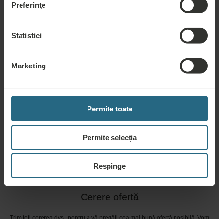
Întrebări
Preferinţe
Vă rugăm să ne contactați pentru orice întrebare legată de hotelurile noastre
Statistici
Ensana, sau de serviciile noastre. Pentru întrebări și răspunsuri legate de
programul nostru de loialitate, vă rugăm să faceți click aici.
Marketing
PUNEȚI O ÎNTREBARE
Rezervări
Permite toate
Rezervați cele mai bune oferte aici. Dacă doriți să vă înscrieți în programul
nostru de loialitate pentru reduceri și beneficii suplimentare sau pur și simplu
Permite selecția
doriți să primiți buletine informative despre toate noutățile, faceți click aici.
REZERVAȚI ACUM
Respinge
Cerere ofertă
Trimiteți cererea dvs., pentru a vă pregăti cea mai bună ofertă posibilă. Vom