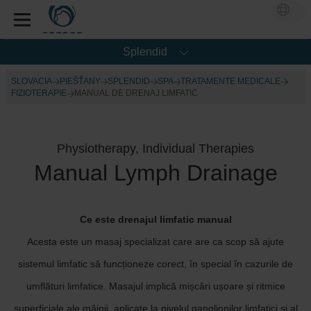
Splendid
SLOVACIA
PIEŠŤANY
SPLENDID
SPA
TRATAMENTE MEDICALE
FIZIOTERAPIE
MANUAL DE DRENAJ LIMFATIC
Physiotherapy, Individual Therapies
Manual Lymph Drainage
Ce este drenajul limfatic manual
Acesta este un masaj specializat care are ca scop să ajute
sistemul limfatic să funcționeze corect, în special în cazurile de
umflături limfatice. Masajul implică mișcări ușoare și ritmice
superficiale ale mâinii, aplicate la nivelul ganglionilor limfatici și al