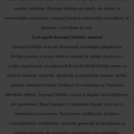
vaselor limfatice. Drenajul limfatic se aplică, de obicei, la
extremitățile respective, masajul fiecărei extremități necesitând, în
general, o jumătate de oră.
Cum ajută drenajul limfatic manual
Drenajul limfatic manual stimulează activitatea ganglionilor
limfatici pentru a drena limfa în vasele de sânge și pentru a
curăța organismul; accelerează fluxul de lichid limfatic pentru a
elimina toxinele, resturile, deșeurile și particulele moarte. Astfel,
sprijină sistemul imunitar înnăscut în rezistența sa împotriva
diferitelor infecții. Drenajul limfatic corect și regulat îmbunătățește,
de asemenea, fluxul sanguin în țesuturile tratate, precum și
metabolismul acestora. Reducerea umflăturilor limfatice
îmbunătățește mobilitatea, senzația generală de bunăstare și
reduce senzația de greutate a picioarelor sau a brațelor.