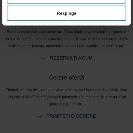
Respinge
Rezervări
Rezervați cele mai bune oferte aici. Dacă doriți să vă înscrieți în programul
nostru de loialitate pentru reduceri și beneficii suplimentare sau pur și simplu
doriți să primiți buletine informative despre toate noutățile, faceți click aici.
REZERVAȚI ACUM
Cerere ofertă
Trimiteți cererea dvs., pentru a vă pregăti cea mai bună ofertă posibilă. Vom
fi bucuroși să vă împărtășim orice informații suplimentare pe care nu le-ați
găsit pe site-ul nostru.
TRIMITEȚI O CERERE