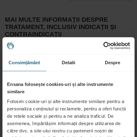
MAI MULTE INFORMAȚII DESPRE
TRATAMENT, INCLUSIV INDICAȚII ȘI
CONTRAINDICAȚII
Ca parte a unei terapii complexe împotriva umflăturilor,
drenajul limfatic trebuie urmat de un bandaj compresiv al
extremităților umflate pentru cele mai bune rezultate. De
Consimțământ
Detalii
Despre
asemenea, recomandăm enzimoterapia sistematică care
ajută la reducerea umflăturilor și la stimularea imunității.
Ensana folosește cookies-uri și alte instrumente
similare
Recomandat pentru:
Folosim cookie-uri și alte instrumente similare pentru a
personaliza conținutul și reclamele, pentru a oferi funcții
Umflături limfatice de orice origine, leziuni și reabilitare
de rețele sociale și pentru a ne analiza traficul. De
postoperatorie, boli metabolice și circulatorii, convalescență după
asemenea, împărtășim informații despre utilizarea de
tratament oncologic, artroză, gută și boli reumatice, sindrom de
către dvs. a site-ului nostru cu partenerii noștri de
oboseală cronică, tulburări imunitare, dureri de cap frecvente,