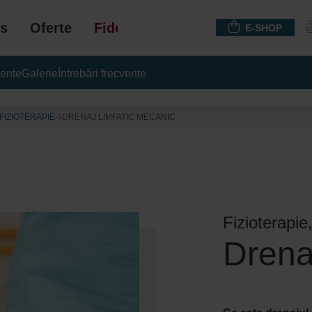
s
Oferte
Fidelizare
E-SHOP
ente
Galerie
Întrebări frecvente
FIZIOTERAPIE
DRENAJ LIMFATIC MECANIC
Fizioterapie,
Drena