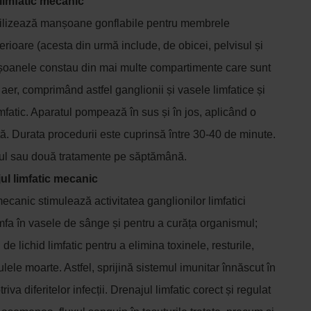
 limfatic mecanic
tilizează manșoane gonflabile pentru membrele
erioare (acesta din urmă include, de obicei, pelvisul și
oanele constau din mai multe compartimente care sunt
 aer, comprimând astfel ganglionii și vasele limfatice și
imfatic. Aparatul pompează în sus și în jos, aplicând o
ă. Durata procedurii este cuprinsă între 30-40 de minute.
l sau două tratamente pe săptămână.
ul limfatic mecanic
mecanic stimulează activitatea ganglionilor limfatici
mfa în vasele de sânge și pentru a curăța organismul;
de lichid limfatic pentru a elimina toxinele, resturile,
ulele moarte. Astfel, sprijină sistemul imunitar înnăscut în
iva diferitelor infecții. Drenajul limfatic corect și regulat