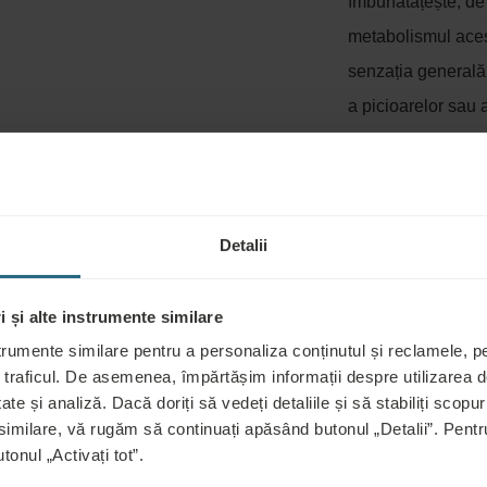
îmbunătățește, de 
metabolismul aces
senzația generală
a picioarelor sau a
facilitează regener
de slăbire).
Rețetă medicală:
Detalii
 și alte instrumente similare
trumente similare pentru a personaliza conținutul și reclamele, pen
RATAMENT, INCLUSIV INDICAȚII ȘI C
 traficul. De asemenea, împărtășim informații despre utilizarea de
ate și analiză. Dacă doriți să vedeți detaliile și să stabiliți scopuri
 similare, vă rugăm să continuați apăsând butonul „Detalii”. Pen
neci lungi sau pantaloni subțiri, în funcție de aplicatorul utiliz
tonul „Activați tot”.
ndaj elastic.