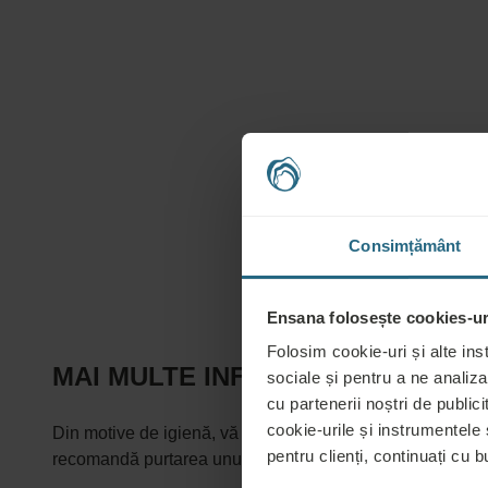
Consimțământ
Ensana folosește cookies-uri
Folosim cookie-uri și alte ins
MAI MULTE INFORMAȚII DESPRE T
sociale și pentru a ne analiza
cu partenerii noștri de publicit
cookie-urile și instrumentele
Din motive de igienă, vă sfătuim să purtați o cămașă cu mâ
pentru clienți, continuați cu bu
recomandă purtarea unui ciorap compresiv sau a unui ba