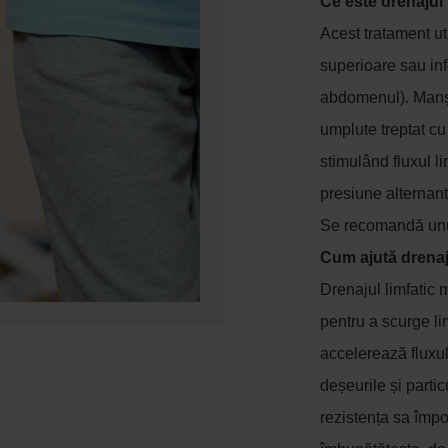
Ce este drenajul
Acest tratament u
superioare sau inf
abdomenul). Manș
umplute treptat cu
stimulând fluxul l
presiune alternant
Se recomandă unu
Cum ajută drenaj
Drenajul limfatic 
pentru a scurge li
accelerează fluxul 
deșeurile și partic
rezistența sa împotr