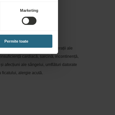
Marketing
ntru:
Permite toate
cută, tromboză acută, flebită, ulcerații ale
, insuficiență cardiacă, sarcină, incontinență,
i afecțiuni ale sângelui, umflături datorate
u ficatului, alergie acută.