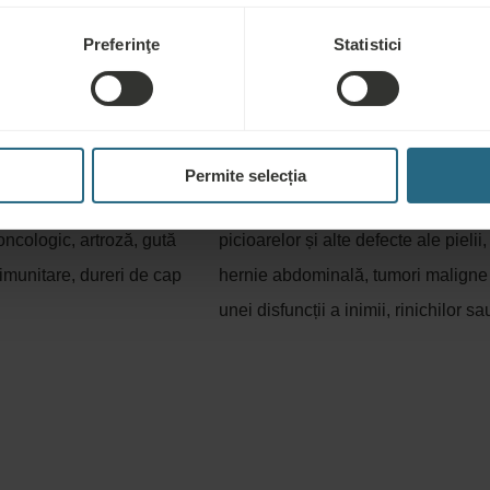
Preferinţe
Statistici
Nerecomandat pe
Permite selecția
postoperatorie, boli
Boli infecțioase, febră, inflamație a
oncologic, artroză, gută
picioarelor și alte defecte ale pielii
 imunitare, dureri de cap
hernie abdominală, tumori maligne ș
unei disfuncții a inimii, rinichilor sa