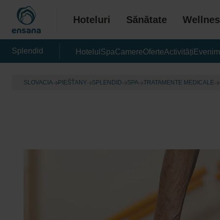
Hoteluri
Sănătate
Wellnes
Splendid
Hotelul
Spa
Camere
Oferte
Activități
Evenim
SLOVACIA
PIEŠŤANY
SPLENDID
SPA
TRATAMENTE MEDICALE