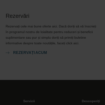
Rezervări
Rezervați cele mai bune oferte aici. Dacă doriți să vă înscrieți
în programul nostru de loialitate pentru reduceri și beneficii
suplimentare sau pur și simplu doriți să primiți buletine
informative despre toate noutățile, faceți click aici.
REZERVAȚI ACUM
Servicii
Descoperiți