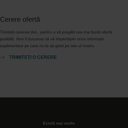
Cerere ofertă
Trimiteți cererea dvs., pentru a vă pregăti cea mai bună ofertă
posibilă. Vom fi bucuroși să vă împărtășim orice informații
suplimentare pe care nu le-ați găsit pe site-ul nostru.
TRIMITEȚI O CERERE
Există mai multe