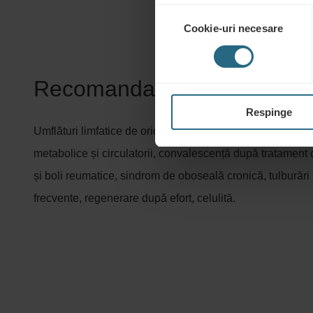
Selecția
Cookie-uri necesare
consimțământului
Recomandat pentru:
Respinge
Umflături limfatice de orice origine, leziuni și reabilitare 
metabolice și circulatorii, convalescență după tratament 
și boli reumatice, sindrom de oboseală cronică, tulburări
frecvente, regenerare după efort, celulită.