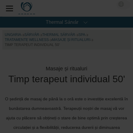
Thermal Sárvár
UNGARIA
SÁRVÁR
THERMAL SÁRVÁR
SPA
TRATAMENTE WELLNESS
MASAJE ȘI RITUALURI
TIMP TERAPEUT INDIVIDUAL 50'
Masaje și ritualuri
Timp terapeut individual 50'
O ședință de masaj de până la o oră este o investiție excelentă în
bunăstarea dumneavoastră. Terapeuții noștri de masaj vă vor
ajuta cu plăcere să obțineți o stare de bine optimă prin creșterea
circulației și a flexibilității, reducerea durerii și diminuarea