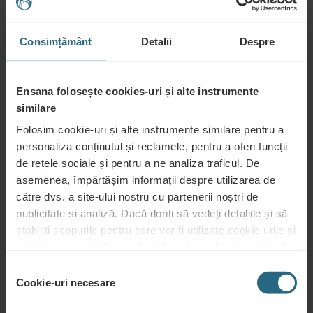
Întrebări
Consimțământ
Detalii
Despre
Vă rugăm să ne contactați pentru orice întrebare legată de hotelurile noastre
Ensana, sau de serviciile noastre. Pentru întrebări și răspunsuri legate de
programul nostru de loialitate, vă rugăm să faceți click aici.
Ensana folosește cookies-uri și alte instrumente
similare
PUNEȚI O ÎNTREBARE
Folosim cookie-uri și alte instrumente similare pentru a
personaliza conținutul și reclamele, pentru a oferi funcții
Rezervări
de rețele sociale și pentru a ne analiza traficul. De
asemenea, împărtășim informații despre utilizarea de
Rezervați cele mai bune oferte aici. Dacă doriți să vă înscrieți în programul
către dvs. a site-ului nostru cu partenerii noștri de
nostru de loialitate pentru reduceri și beneficii suplimentare sau pur și simplu
publicitate și analiză. Dacă doriți să vedeți detaliile și să
doriți să primiți buletine informative despre toate noutățile, faceți click aici.
stabiliți scopurile pentru care vor fi utilizate cookie-urile și
REZERVAȚI ACUM
instrumentele similare, vă rugăm să continuați apăsând
butonul „Detalii”. Pentru cea mai bună experiență pentru
Selecția
clienți, continuați cu butonul „Activați tot”.
Cookie-uri necesare
consimțământului
Cerere ofertă