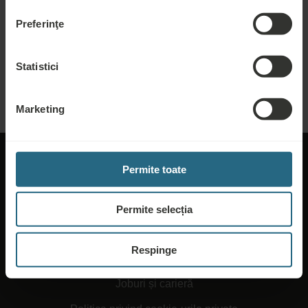
Cerere ofertă
Preferinţe
Trimiteți cererea dvs., pentru a vă pregăti cea mai bună ofertă posibilă. Vom
fi bucuroși să vă împărtășim orice informații suplimentare pe care nu le-ați
găsit pe site-ul nostru.
Statistici
TRIMITEȚI O CERERE
Marketing
Permite toate
Permite selecția
Despre Ensana
Respinge
Termeni și condiții
Joburi și carieră