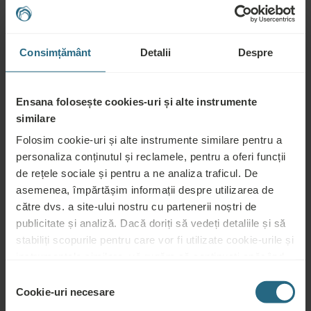
Întrebări
Consimțământ
Detalii
Despre
Vă rugăm să ne contactați pentru orice întrebare legată de hotelurile noastre
Ensana, sau de serviciile noastre. Pentru întrebări și răspunsuri legate de
Ensana folosește cookies-uri și alte instrumente
programul nostru de loialitate, vă rugăm să faceți click aici.
similare
PUNEȚI O ÎNTREBARE
Folosim cookie-uri și alte instrumente similare pentru a
personaliza conținutul și reclamele, pentru a oferi funcții
de rețele sociale și pentru a ne analiza traficul. De
Rezervări
asemenea, împărtășim informații despre utilizarea de
către dvs. a site-ului nostru cu partenerii noștri de
Rezervați cele mai bune oferte aici. Dacă doriți să vă înscrieți în programul
publicitate și analiză. Dacă doriți să vedeți detaliile și să
nostru de loialitate pentru reduceri și beneficii suplimentare sau pur și simplu
stabiliți scopurile pentru care vor fi utilizate cookie-urile și
doriți să primiți buletine informative despre toate noutățile, faceți click aici.
instrumentele similare, vă rugăm să continuați apăsând
REZERVAȚI ACUM
butonul „Detalii”. Pentru cea mai bună experiență pentru
Selecția
clienți, continuați cu butonul „Activați tot”.
Cookie-uri necesare
consimțământului