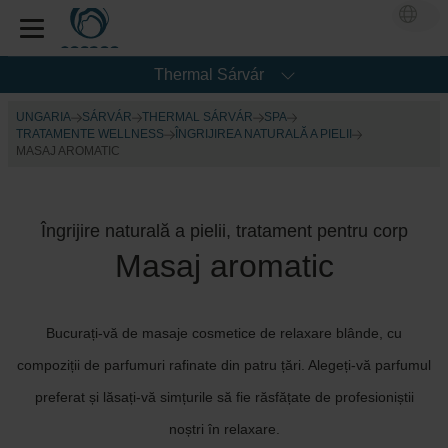
Thermal Sárvár
UNGARIA
SÁRVÁR
THERMAL SÁRVÁR
SPA
TRATAMENTE WELLNESS
ÎNGRIJIREA NATURALĂ A PIELII
MASAJ AROMATIC
Îngrijire naturală a pielii, tratament pentru corp
Masaj aromatic
Bucurați-vă de masaje cosmetice de relaxare blânde, cu
compoziții de parfumuri rafinate din patru țări. Alegeți-vă parfumul
preferat și lăsați-vă simțurile să fie răsfățate de profesioniștii
noștri în relaxare.