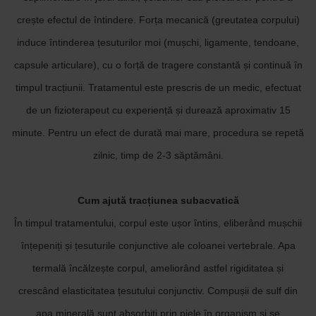
crește efectul de întindere. Forța mecanică (greutatea corpului)
induce întinderea țesuturilor moi (mușchi, ligamente, tendoane,
capsule articulare), cu o forță de tragere constantă și continuă în
timpul tracțiunii. Tratamentul este prescris de un medic, efectuat
de un fizioterapeut cu experiență și durează aproximativ 15
minute. Pentru un efect de durată mai mare, procedura se repetă
zilnic, timp de 2-3 săptămâni.
Cum ajută tracțiunea subacvatică
În timpul tratamentului, corpul este ușor întins, eliberând mușchii
înțepeniți și țesuturile conjunctive ale coloanei vertebrale. Apa
termală încălzește corpul, ameliorând astfel rigiditatea și
crescând elasticitatea țesutului conjunctiv. Compușii de sulf din
apa minerală sunt absorbiți prin piele în organism și se