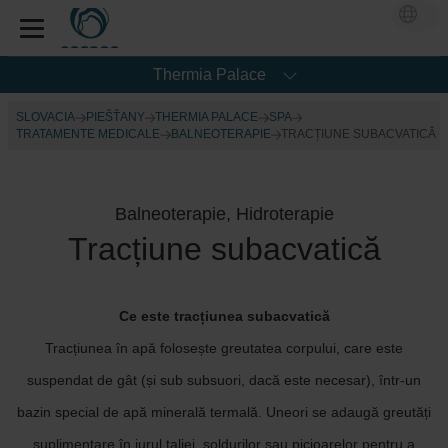
Thermia Palace
SLOVACIA
PIEŠŤANY
THERMIA PALACE
SPA
TRATAMENTE MEDICALE
BALNEOTERAPIE
TRACȚIUNE SUBACVATICĂ
Balneoterapie, Hidroterapie
Tracțiune subacvatică
Ce este tracțiunea subacvatică
Tracțiunea în apă folosește greutatea corpului, care este
suspendat de gât (și sub subsuori, dacă este necesar), într-un
bazin special de apă minerală termală. Uneori se adaugă greutăți
suplimentare în jurul taliei, șoldurilor sau picioarelor pentru a