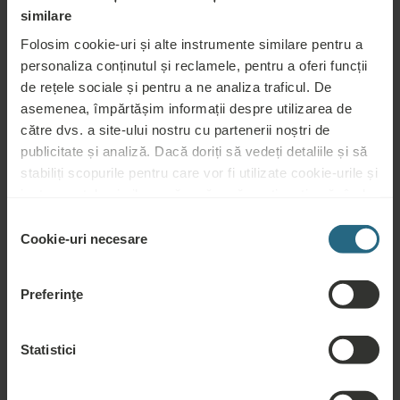
similare
Folosim cookie-uri și alte instrumente similare pentru a
personaliza conținutul și reclamele, pentru a oferi funcții
de rețele sociale și pentru a ne analiza traficul. De
asemenea, împărtășim informații despre utilizarea de
către dvs. a site-ului nostru cu partenerii noștri de
publicitate și analiză. Dacă doriți să vedeți detaliile și să
stabiliți scopurile pentru care vor fi utilizate cookie-urile și
Întrebări
instrumentele similare, vă rugăm să continuați apăsând
butonul „Detalii”. Pentru cea mai bună experiență pentru
Vă rugăm să ne contactați pentru orice întrebare legată de hotelurile noastre
Selecția
clienți, continuați cu butonul „Activați tot”.
Cookie-uri necesare
Ensana, sau de serviciile noastre. Pentru întrebări și răspunsuri legate de
consimțământului
programul nostru de loialitate, vă rugăm să faceți click aici.
Preferinţe
PUNEȚI O ÎNTREBARE
Statistici
Rezervări
Rezervați cele mai bune oferte aici. Dacă doriți să vă înscrieți în programul