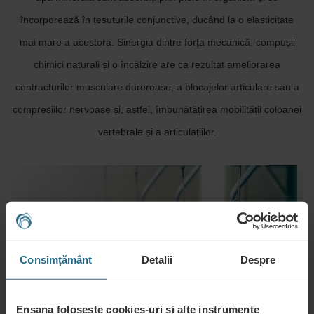
încorporează în țesuturile conjunctive, ducând la o elasticitate
mai mare a acestora. Sinergia dintre forța mecanică, compușii
chimici naturali și o încălzire are ca rezultat ameliorarea
contracturilor musculare dureroase, a blocajelor articulare sau a
compresiilor nervoase și, astfel, îmbunătățirea mobilității coloanei
vertebrale și a articulațiilor.
Consimțământ
Detalii
Despre
Ensana folosește cookies-uri și alte instrumente