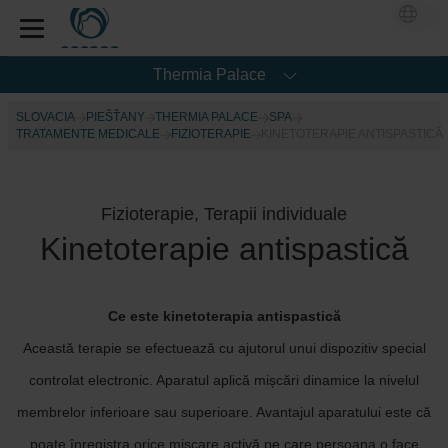
Thermia Palace
SLOVACIA
PIEŠŤANY
THERMIA PALACE
SPA
TRATAMENTE MEDICALE
FIZIOTERAPIE
KINETOTERAPIE ANTISPASTICĂ
Fizioterapie, Terapii individuale
Kinetoterapie antispastică
Ce este kinetoterapia antispastică
Această terapie se efectuează cu ajutorul unui dispozitiv special
controlat electronic. Aparatul aplică mișcări dinamice la nivelul
membrelor inferioare sau superioare. Avantajul aparatului este că
poate înregistra orice mișcare activă pe care persoana o face