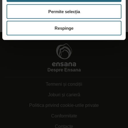
găsit pe site-ul nostru.
Permite selecția
TRIMITEȚI O CERERE
Respinge
Despre Ensana
Termeni și condiții
Joburi și carieră
Politica privind cookie-urile private
Conformitate
Contacte