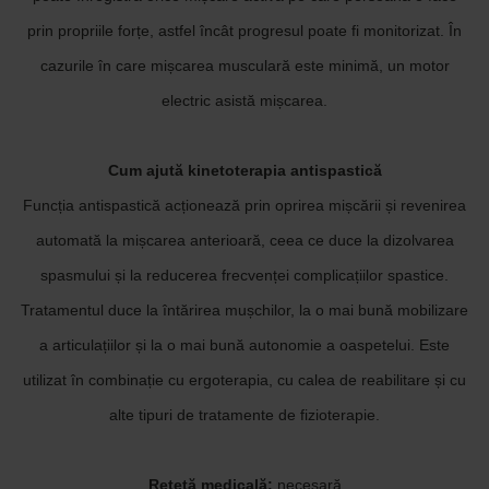
prin propriile forțe, astfel încât progresul poate fi monitorizat. În
cazurile în care mișcarea musculară este minimă, un motor
electric asistă mișcarea.
Cum ajută kinetoterapia antispastică
Funcția antispastică acționează prin oprirea mișcării și revenirea
automată la mișcarea anterioară, ceea ce duce la dizolvarea
spasmului și la reducerea frecvenței complicațiilor spastice.
Tratamentul duce la întărirea mușchilor, la o mai bună mobilizare
a articulațiilor și la o mai bună autonomie a oaspetelui. Este
utilizat în combinație cu ergoterapia, cu calea de reabilitare și cu
alte tipuri de tratamente de fizioterapie.
Rețetă medicală:
necesară