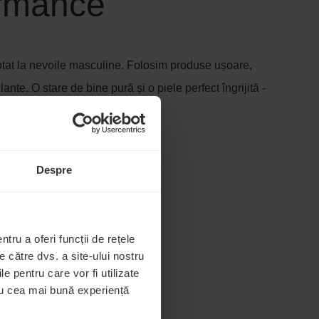
rmance
tat la nevoile masculine. Folosim produse ușoare,
ante. O stare de bine pură și o piele perfect îngrijită -
nute.
Despre
tru a oferi funcții de rețele
 către dvs. a site-ului nostru
le pentru care vor fi utilizate
tru cea mai bună experiență