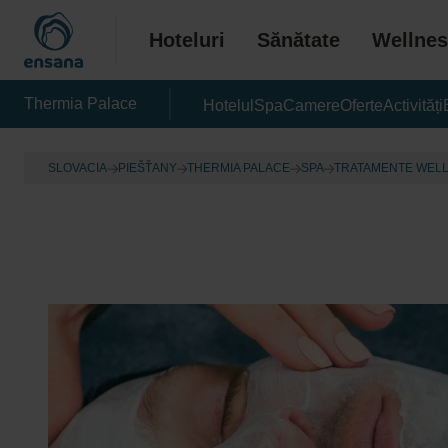
Hoteluri
Sănătate
Wellnes
Thermia Palace
Hotelul
Spa
Camere
Oferte
Activități
SLOVACIA
PIEŠŤANY
THERMIA PALACE
SPA
TRATAMENTE WEL