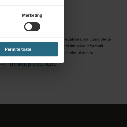
Marketing
Cerere ofertă
Trimiteți cererea dvs., pentru a vă pregăti cea mai bună ofertă
posibilă. Vom fi bucuroși să vă împărtășim orice informații
Permite toate
suplimentare pe care nu le-ați găsit pe site-ul nostru.
TRIMITEȚI O CERERE