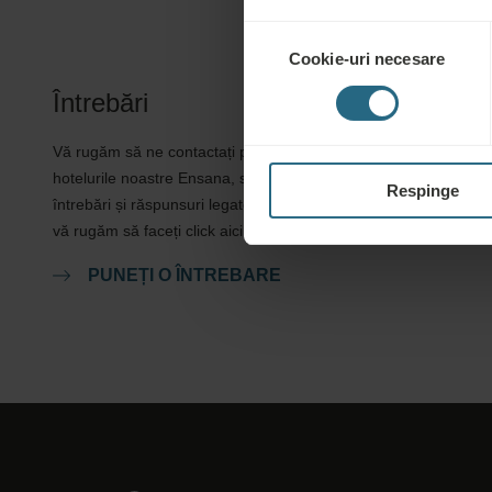
Selecția
Cookie-uri necesare
consimțământului
Întrebări
Vă rugăm să ne contactați pentru orice întrebare legată de
hotelurile noastre Ensana, sau de serviciile noastre. Pentru
Respinge
întrebări și răspunsuri legate de programul nostru de loialitate,
vă rugăm să faceți click aici.
PUNEȚI O ÎNTREBARE