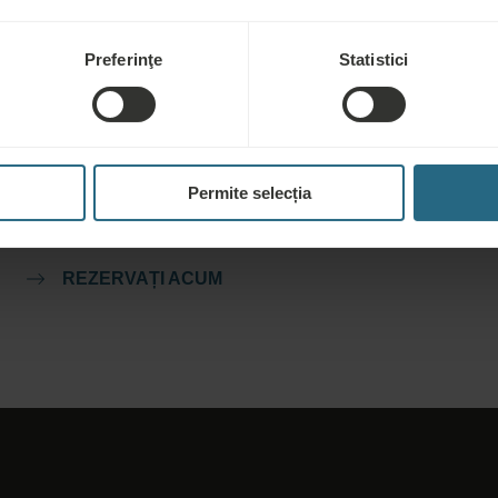
Preferinţe
Statistici
Rezervări
Rezervați cele mai bune oferte aici. Dacă doriți să vă înscrieți
în programul nostru de loialitate pentru reduceri și beneficii
Permite selecția
suplimentare sau pur și simplu doriți să primiți buletine
informative despre toate noutățile, faceți click aici.
REZERVAȚI ACUM