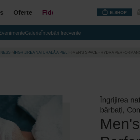
s
Oferte
Fidelizare
E-SHOP
Evenimente
Galerie
Întrebări frecvente
LNESS
ÎNGRIJIREA NATURALĂ A PIELII
MEN'S SPACE - HYDRA PERFORMAN
Îngrijirea na
bărbați, Co
Men's