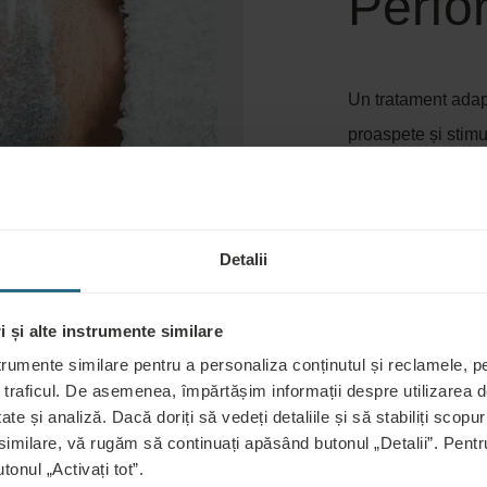
Perfo
Un tratament adap
proaspete și stimul
garantat!
Durata - 45 de mi
Detalii
 și alte instrumente similare
trumente similare pentru a personaliza conținutul și reclamele, pen
 traficul. De asemenea, împărtășim informații despre utilizarea de
ate și analiză. Dacă doriți să vedeți detaliile și să stabiliți scopuri
 similare, vă rugăm să continuați apăsând butonul „Detalii”. Pen
tonul „Activați tot”.