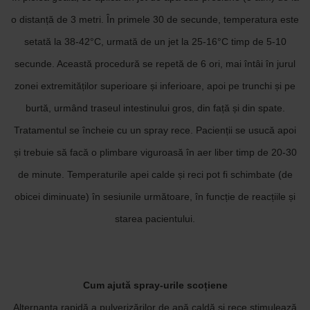
o distanță de 3 metri. În primele 30 de secunde, temperatura este
setată la 38-42°C, urmată de un jet la 25-16°C timp de 5-10
secunde. Această procedură se repetă de 6 ori, mai întâi în jurul
zonei extremităților superioare și inferioare, apoi pe trunchi și pe
burtă, urmând traseul intestinului gros, din față și din spate.
Tratamentul se încheie cu un spray rece. Pacienții se usucă apoi
și trebuie să facă o plimbare viguroasă în aer liber timp de 20-30
de minute. Temperaturile apei calde și reci pot fi schimbate (de
obicei diminuate) în sesiunile următoare, în funcție de reacțiile și
starea pacientului.
Cum ajută spray-urile scoțiene
Alternanța rapidă a pulverizărilor de apă caldă și rece stimulează