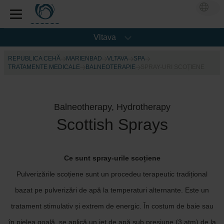
Vltava
REPUBLICA CEHĂ
MARIENBAD
VLTAVA
SPA
TRATAMENTE MEDICALE
BALNEOTERAPIE
SPRAY-URI SCOȚIENE
Balneotherapy, Hydrotherapy
Scottish Sprays
Ce sunt spray-urile scoțiene
Pulverizările scoțiene sunt un procedeu terapeutic tradițional
bazat pe pulverizări de apă la temperaturi alternante. Este un
tratament stimulativ și extrem de energic. În costum de baie sau
în pielea goală, se aplică un jet de apă sub presiune (3 atm) de la