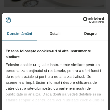
MORE INFORMATION ABOUT
TREATMENT INCLUDING INDICATIONS
Consimțământ
Detalii
Despre
AND CONTRAINDICATIONS
Advisable for:
Ensana folosește cookies-uri și alte instrumente
similare
Psychosomatic diseases, immune disorders, climacteric
syndrome, stress, fatigue, some neurological diseases, obesity,
Folosim cookie-uri și alte instrumente similare pentru a
metabolic syndrome, enhancing general health condition,
personaliza conținutul și reclamele, pentru a oferi funcții
physical and mental hardening
de rețele sociale și pentru a ne analiza traficul. De
asemenea, împărtășim informații despre utilizarea de
către dvs. a site-ului nostru cu partenerii noștri de
Not advisable for:
publicitate și analiză. Dacă doriți să vedeți detaliile și să
stabiliți scopurile pentru care vor fi utilizate cookie-urile și
Neurasthenia, mental instability, infectious diseases, fever, acute
instrumentele similare, vă rugăm să continuați apăsând
inflammation, untreated or uncontrolled hypertension, epilepsy,