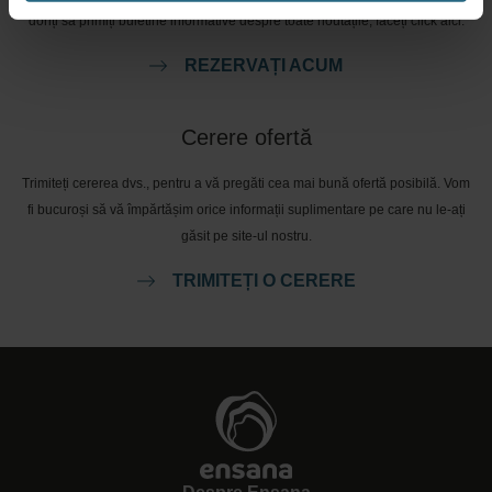
doriți să primiți buletine informative despre toate noutățile, faceți click aici.
REZERVAȚI ACUM
Cerere ofertă
Trimiteți cererea dvs., pentru a vă pregăti cea mai bună ofertă posibilă. Vom
fi bucuroși să vă împărtășim orice informații suplimentare pe care nu le-ați
găsit pe site-ul nostru.
TRIMITEȚI O CERERE