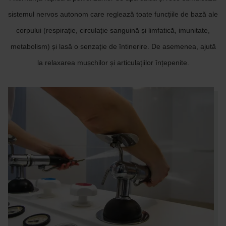
sistemul nervos autonom care reglează toate funcțiile de bază ale
corpului (respirație, circulație sanguină și limfatică, imunitate,
metabolism) și lasă o senzație de întinerire. De asemenea, ajută
la relaxarea mușchilor și articulațiilor înțepenite.