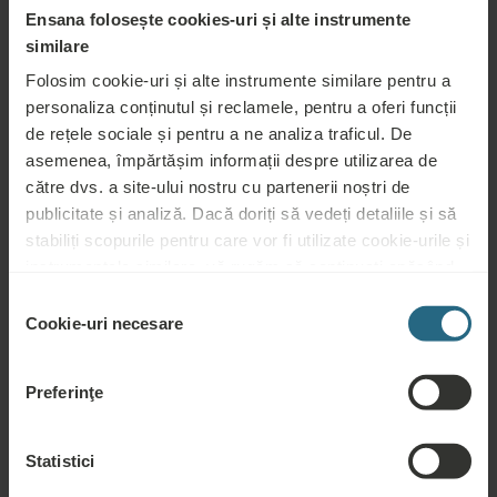
sănătate
Ensana folosește cookies-uri și alte instrumente
Servicii de
Aer
similare
Fitness
wellness
condiționat
Folosim cookie-uri și alte instrumente similare pentru a
personaliza conținutul și reclamele, pentru a oferi funcții
Wi-Fi
Restaurant
Bar
de rețele sociale și pentru a ne analiza traficul. De
asemenea, împărtășim informații despre utilizarea de
Săli de
Recepție 24h
Parcare garaj
întâlnire
către dvs. a site-ului nostru cu partenerii noștri de
publicitate și analiză. Dacă doriți să vedeți detaliile și să
Accesibil
stabiliți scopurile pentru care vor fi utilizate cookie-urile și
Parcare
pentru
Nefumători
handicap
instrumentele similare, vă rugăm să continuați apăsând
butonul „Detalii”. Pentru cea mai bună experiență pentru
Selecția
Animale
clienți, continuați cu butonul „Activați tot”.
permise
Cookie-uri necesare
consimțământului
Preferinţe
Serviciile incluse
Statistici