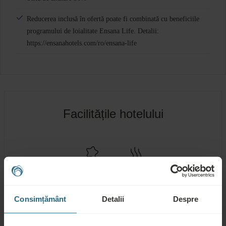
Reducerea inclusă în ofertă poate fi combinată cu beneficiile
programului de loialitate Ensana Life. Detalii:
https://ensanahotels.com/ro/ensana-life
Facilitățile hotelului
NĂMOL
APĂ
VINDECĂTOR
TERMALĂ
Consimțământ
Detalii
Despre
Servicii de
Centru spa
Piscină