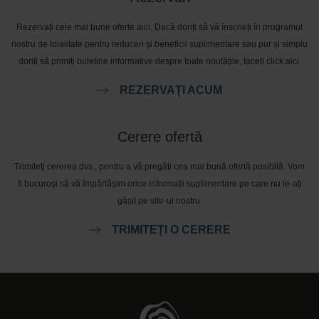
Rezervați cele mai bune oferte aici. Dacă doriți să vă înscrieți în programul
nostru de loialitate pentru reduceri și beneficii suplimentare sau pur și simplu
doriți să primiți buletine informative despre toate noutățile, faceți click aici.
REZERVAȚI ACUM
Cerere ofertă
Trimiteți cererea dvs., pentru a vă pregăti cea mai bună ofertă posibilă. Vom
fi bucuroși să vă împărtășim orice informații suplimentare pe care nu le-ați
găsit pe site-ul nostru.
TRIMITEȚI O CERERE