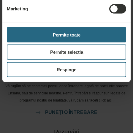
Utilizare gratuită a zonei de spa și saună a hotelului
Marketing
Utilizare gratuită a zonei de fitness a hotelului
Cura cu apă minerală
Permite toate
Permite selecția
Respinge
Întrebări
Vă rugăm să ne contactați pentru orice întrebare legată de hotelurile noastre
Ensana, sau de serviciile noastre. Pentru întrebări și răspunsuri legate de
programul nostru de loialitate, vă rugăm să faceți click aici.
PUNEȚI O ÎNTREBARE
Rezervări