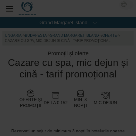
Grand Margaret Island
UNGARIA
BUDAPESTA
GRAND MARGARET ISLAND
OFERTE
CAZARE CU SPA, MIC DEJUN ȘI CINĂ - TARIF PROMOȚIONAL
Promoții și oferte
Cazare cu spa, mic dejun și
cină - tarif promoțional
OFERTE ȘI
MIN. 3
DE LA € 152
MIC DEJUN
PROMOȚII
NOPȚI
Rezervați un sejur de minimum 3 nopți în hotelurile noastre