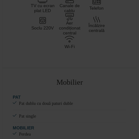
TV cu ecran
Canale de
Telefon
plat LED
cablu
Aer
Încălzire
Soclu 220V
condiționat
centrală
central
Wi-Fi
Mobilier
PAT
Pat dublu cu două paturi duble
Pat single
MOBILIER
Perdea