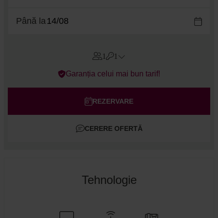
Până la
1
1
Errors?
Garanția celui mai bun tarif!
Camere
#
1
Adulți
REZERVARE
Copii
CERERE OFERTĂ
Adaugă cameră
Tehnologie