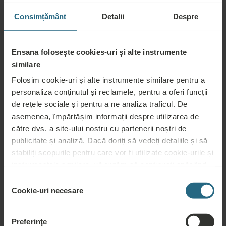
Consimțământ
Detalii
Despre
Baie și dotări
Ensana folosește cookies-uri și alte instrumente
Duș sau cadă
similare
Folosim cookie-uri și alte instrumente similare pentru a
Un lavoar
personaliza conținutul și reclamele, pentru a oferi funcții
de rețele sociale și pentru a ne analiza traficul. De
WC în baie
asemenea, împărtășim informații despre utilizarea de
Oglindă cosmetică
către dvs. a site-ului nostru cu partenerii noștri de
publicitate și analiză. Dacă doriți să vedeți detaliile și să
Toalete gratuite
stabiliți scopurile pentru care vor fi utilizate cookie-urile și
instrumentele similare, vă rugăm să continuați apăsând
Capac de duș
butonul „Detalii”. Pentru cea mai bună experiență pentru
Selecția
Halat de baie
clienți, continuați cu butonul „Activați tot”.
Cookie-uri necesare
consimțământului
Prosoape pentru Spa & Wellness
Preferinţe