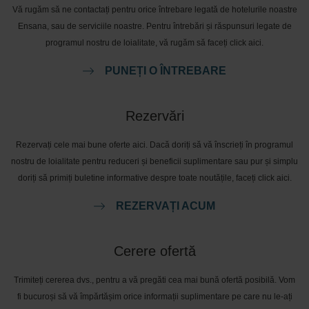
Vă rugăm să ne contactați pentru orice întrebare legată de hotelurile noastre
Ensana, sau de serviciile noastre. Pentru întrebări și răspunsuri legate de
programul nostru de loialitate, vă rugăm să faceți click aici.
PUNEȚI O ÎNTREBARE
Rezervări
Rezervați cele mai bune oferte aici. Dacă doriți să vă înscrieți în programul
nostru de loialitate pentru reduceri și beneficii suplimentare sau pur și simplu
doriți să primiți buletine informative despre toate noutățile, faceți click aici.
REZERVAȚI ACUM
Cerere ofertă
Trimiteți cererea dvs., pentru a vă pregăti cea mai bună ofertă posibilă. Vom
fi bucuroși să vă împărtășim orice informații suplimentare pe care nu le-ați