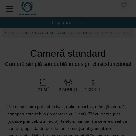
Esplanade
SLOVACIA
PIEŠŤANY
ESPLANADE
CAMERE
CAMERĂ STANDARD
Cameră standard
Cameră simplă sau dublă în design clasic-funcțional
21 M
2 ADULȚI
1 COPIL
2
Pat simplu sau pat dublu twin, dulap deschis, măsuță laterală,
canapea extensibilă (in camera cu 1 pat), TV cu ecran plat
(canale prin cablu și radio), telefon, minibar (la cerere), seif de
cameră, oglindă de perete, aer condiționat și încălzire
centralizate, WiFi, ferestre din podea până în tavan și balcon