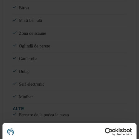
Birou
Masă laterală
Zona de scaune
Oglindă de perete
Garderoba
Dulap
Seif electronic
Minibar
ALTE
Ferestre de la podea la tavan
Balcon