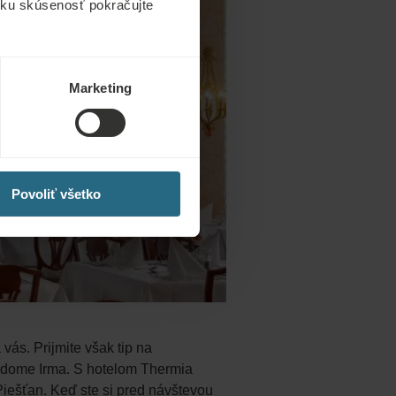
ícku skúsenosť pokračujte
Marketing
Povoliť všetko
vás. Prijmite však tip na
m dome Irma. S hotelom Thermia
Piešťan. Keď ste si pred návštevou