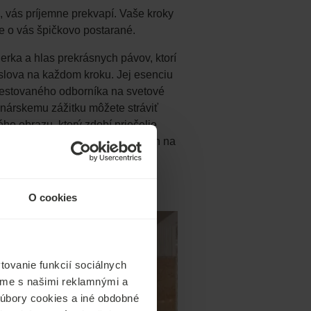
, vás príjemne prekvapí. Vaše kroky
e o vás špičkovo postarané.
rka a hlas prekrásnych pávov, ktorí
slova na každom kroku. Jej esenciu
scestovaného odborníka na svetové
nárskemu zážitku môžete stráviť
 obrazu, ktorý zdobí priečelie
 Podľa legendy je jednou zo žien na
ej luxusnej posteli a keď sa tak
O cookies
ovanie funkcií sociálnych
ľame s našimi reklamnými a
 súbory cookies a iné obdobné