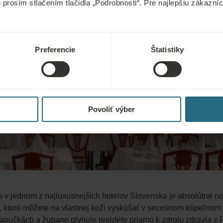
e prosím stlačením tlačidla „Podrobnosti“. Pre najlepšiu zákazn
Preferencie
Štatistiky
Povoliť výber
s v jednom z najluxusnejších hotelov Slovenska je absolútne na 
, ktoré môžete na vlastnej koži vyskúšať v secesnom kúpeľno
papučkách a župane plynule prejdete priamo k zdroju zdravia z 