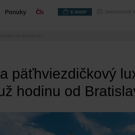
Ponuky
Členstvo
E-SHOP
DARČEKOVÉ 
HODINU OD BRATISLAVY.
a päťhviezdičkový l
už hodinu od Bratisla