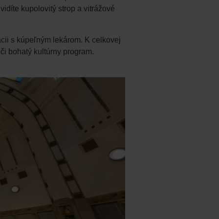
díte kupolovitý strop a vitrážové
ácii s kúpeľným lekárom. K celkovej
 či bohatý kultúrny program.