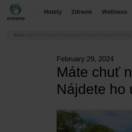
Hotely
Zdravie
Wellness
BLOG
MÁTE CHUŤ NA PÄŤHVIEZDIČKOVÝ LUXUS? NÁJDETE HO UŽ 
February 29, 2024
Máte chuť n
Nájdete ho 