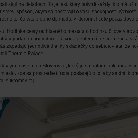
sti stojí na detailoch. To je fakt, ktorý potvrdí každý, kto má u
úsmev, spôsob, akým sa postarajú o vašu spokojnosť, rýchlosť 
presne to, čo vás prepne do módu, v ktorom chcete počas dovole
u. Hodinka cesty od hlavného mesta a o hodinku či dve viac zo v
ďalšou pridanou hodnotou. Tú tvoria geotermálne pramene a vzá
vás zapadajú jednotlivé dieliky skladačky do seba a viete, že
oteli Thermia Palace.
krytým mostom na Slovensku, ktorý je vrcholom funkcionalistick
iesto, kde sa prostredie i ľudia postarajú o to, aby sa dni, ktoré
voj súkromný raj.