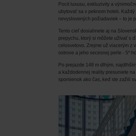
Pocit luxusu, exkluzivity a výnimočno
ubytovať sa v peknom hoteli. Každý 
nevyslovených požiadaviek – to je 
Tento cieľ dosiahnete aj na Slovensk
prepychu, ktorý si môžete užívať s 
celosvetovo. Zrejme už viacerým z 
ostrove a jeho secesnej perle - 5* h
Po prejazde 148 m dlhým, najdlhším 
a každodennej reality presuniete na m
spomienok ako čas, keď ste zažili s