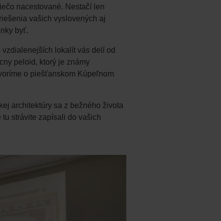
ž niečo nacestované. Nestačí len
riešenia vašich vyslovených aj
nky byť.
zdialenejších lokalít vás delí od
cny peloid, ktorý je známy
 hovoríme o piešťanskom Kúpeľnom
ej architektúry sa z bežného života
 tu strávite zapísali do vašich