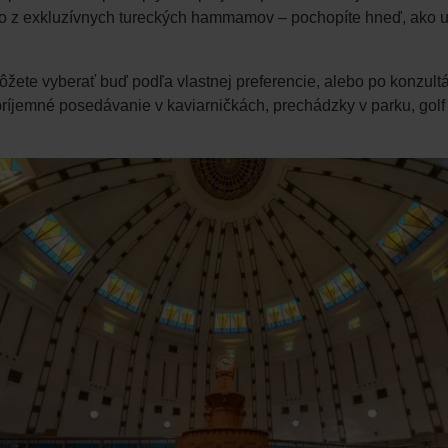
ko z exkluzívnych tureckých hammamov – pochopíte hneď, ako uvi
môžete vyberať buď podľa vlastnej preferencie, alebo po konzult
 príjemné posedávanie v kaviarničkách, prechádzky v parku, golf