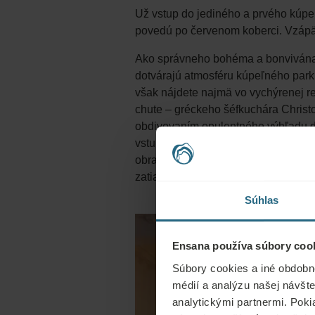
Už vstup do jediného a prvého kúpeľ
povedú po červenom koberci. Vzápät
Ako správneho bohéma a bonvivána vá
dotvárajú atmosféru kúpeľného park
však nájdete najmä vo vychýrenej r
chute – gréckeho šéfkuchára Christ
obdivovaním opulentného výhľadu d
vstupu do reštaurácie. Tento dar s
obraze práve ona. Z reštaurácie sa p
zatiaľ nestalo, teraz si to „yes!“ určit
Súhlas
Ensana používa súbory cook
Súbory cookies a iné obdobn
médií a analýzu našej návšte
analytickými partnermi. Poki