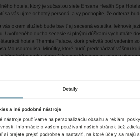
ného hotela, ktorý je súčasťou siete Ensana Health Spa Hotels
í sa vás ujme ochotný personál a vy pochopíte, že odteraz bud
s okrem služieb bude baviť aj secesná estetika, leknové jazie
u. Uvoľneného ducha secesie si plnými dúškami vychutnáte do
eštaurácii hotela Thermia Palace, ktorá prekvitá pod vedením 
osa Mousouroulisa. Minútky, ktoré budú predchádzať vášmu kuli
o kúpeľného parku alebo Alfonsom Muchom na mieru vytvoreného
vetoznámeho umelca bol poďakovaním za uzdravenie jeho dcéry.
lynule presuniete na izbu, kde sa zvalíte pod baldachýn na svoj
e poviete.
Detaily
ies a iné podobné nástroje
é nástroje používame na personalizáciu obsahu a reklám, poskyt
vnosti. Informácie o vašom používaní našich stránok tiež zdie
aľ si prajete prejsť podrobne a nastaviť, na ktoré účely sa majú