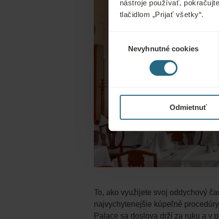
nástroje používať, pokračujt
tlačidlom „Prijať všetky“.
Výber
Nevyhnutné cookies
súhlasu
Odmietnuť
To, ako využijete svoj oddychový ča
najvychytenejšie kúpeľné procedúry
Palace sa doslova drží za ruku a v 