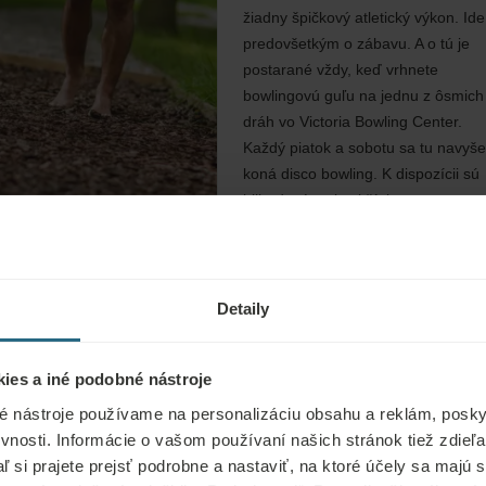
žiadny špičkový atletický výkon. Ide
predovšetkým o zábavu. A o tú je
postarané vždy, keď vrhnete
bowlingovú guľu na jednu z ôsmich
dráh vo Victoria Bowling Center.
Každý piatok a sobotu sa tu navyše
koná disco bowling. K dispozícii sú
biliardové stoly aj šípky.
NAVŠTÍVTE STRÁNKU
Detaily
ies a iné podobné nástroje
Plavby loďou
é nástroje používame na personalizáciu obsahu a reklám, poskyt
vnosti. Informácie o vašom používaní našich stránok tiež zdie
Výletná loď na vás čaká pri
aľ si prajete prejsť podrobne a nastaviť, na ktoré účely sa majú
Kolonádovom moste. Doplavte sa