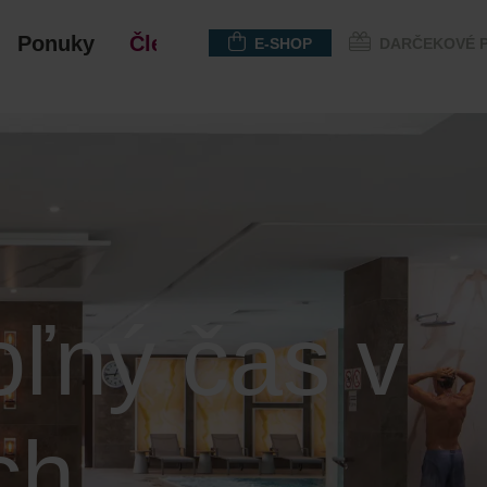
Ponuky
Členstvo
E-SHOP
DARČEKOVÉ 
oľný čas v
ch