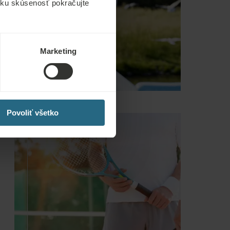
ícku skúsenosť pokračujte
Marketing
Povoliť všetko