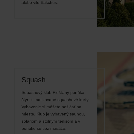
alebo vilu Bakchus.
Squash
Squashový klub Piešťany ponúka
štyri klimatizované squashové kurty.
Vybavenie si môžete požičať na
mieste. Klub je vybavený saunou,
soláriom a stolným tenisom a v
ponuke sú tiež masáže.