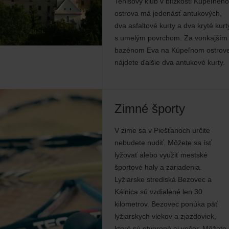
Tenisový klub v blízkosti Kúpeľného
ostrova má jedenásť antukových,
dva asfaltové kurty a dva kryté kurt
s umelým povrchom. Za vonkajším
bazénom Eva na Kúpeľnom ostrov
nájdete ďalšie dva antukové kurty.
Zimné športy
V zime sa v Piešťanoch určite
nebudete nudiť. Môžete sa ísť
lyžovať alebo využiť mestské
športové haly a zariadenia.
Lyžiarske strediská Bezovec a
Kálnica sú vzdialené len 30
kilometrov. Bezovec ponúka päť
lyžiarskych vlekov a zjazdoviek,
ktoré sú otvorené aj večer. Môžete