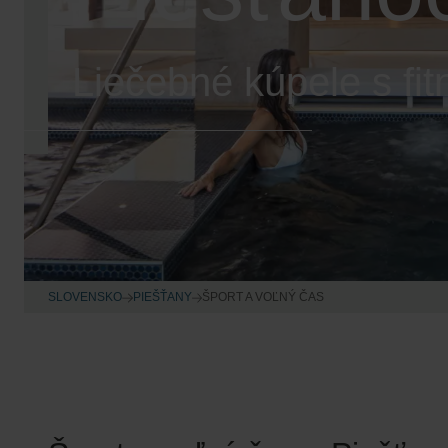
Liečebné kúpele s fit
SLOVENSKO
PIEŠŤANY
ŠPORT A VOĽNÝ ČAS