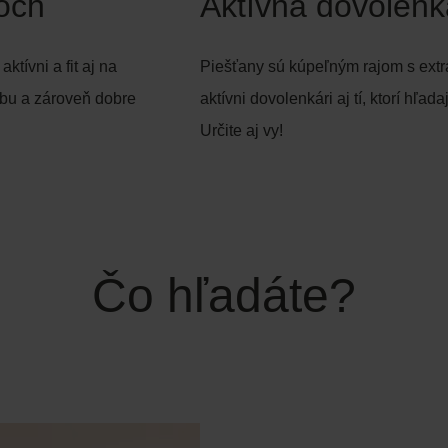
noch
Aktívna dovolenk
tívni a fit aj na
Piešťany sú kúpeľným rajom s extr
ybu a zároveň dobre
aktívni dovolenkári aj tí, ktorí hľad
Určite aj vy!
Čo hľadáte?