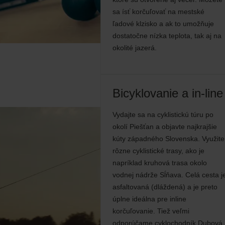
sa ísť korčuľovať na mestské
ľadové klzisko a ak to umožňuje
dostatočne nízka teplota, tak aj na
okolité jazerá.
Bicyklovanie a in-line
Vydajte sa na cyklistickú túru po
okolí Piešťan a objavte najkrajšie
kúty západného Slovenska. Využite
rôzne cyklistické trasy, ako je
napríklad kruhová trasa okolo
vodnej nádrže Sĺňava. Celá cesta j
asfaltovaná (dláždená) a je preto
úplne ideálna pre inline
korčuľovanie. Tiež veľmi
odporúčame cyklochodník Dubová.