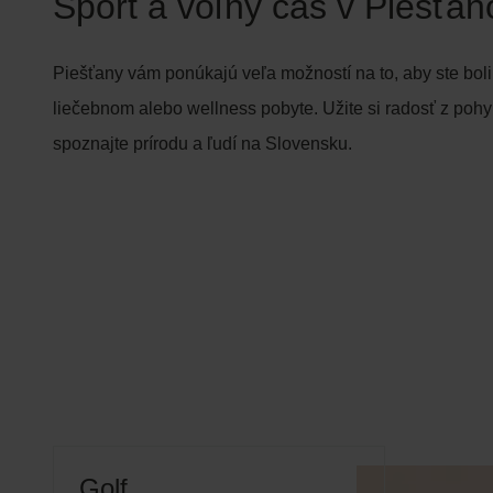
Šport a voľný čas v Piešťa
Piešťany vám ponúkajú veľa možností na to, aby ste boli ak
liečebnom alebo wellness pobyte. Užite si radosť z poh
spoznajte prírodu a ľudí na Slovensku.
Golf