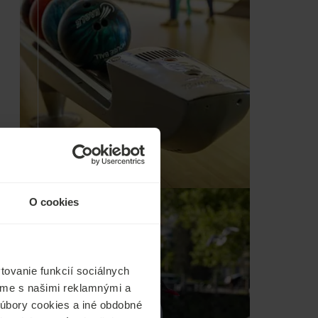
O cookies
ovanie funkcií sociálnych
ľame s našimi reklamnými a
 súbory cookies a iné obdobné