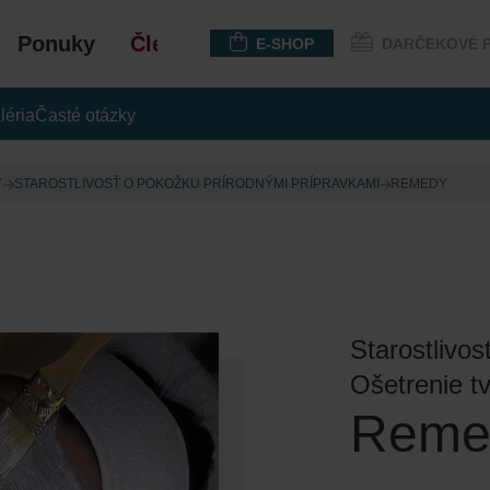
Ponuky
Členstvo
E-SHOP
DARČEKOVÉ 
léria
Časté otázky
Y
STAROSTLIVOSŤ O POKOŽKU PRÍRODNÝMI PRÍPRAVKAMI
REMEDY
Starostlivo
Ošetrenie t
Reme