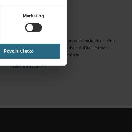
Marketing
Dopyty
Pošlite nám dopyt, aby sme pre vás pripravili najlepšiu možnú
ponuku. Radi vám poskytneme akékoľvek ďalšie informácie,
Povoliť všetko
ktoré ste nenašli na našej webovej stránke.
POSLAŤ DOPYT