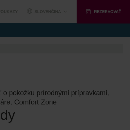
POUKAZY
SLOVENČINA
REZERVOVAŤ
sť o pokožku prírodnými prípravkami,
váre, Comfort Zone
dy