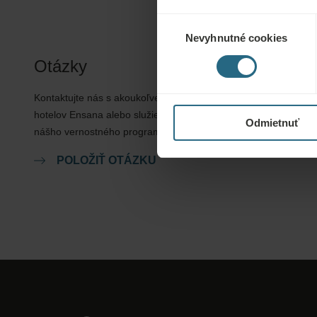
Výber
Nevyhnutné cookies
súhlasu
Otázky
Kontaktujte nás s akoukoľvek otázkou týkajúcou sa našich
hotelov Ensana alebo služieb. Otázky a odpovede týkajúce sa
Odmietnuť
nášho vernostného programu nájdete tu.
POLOŽIŤ OTÁZKU