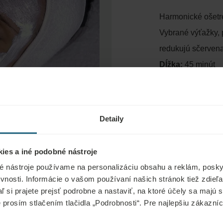
Harmonické ošetre
Vybrané výťažky, p
redukujú sčerven
Dĺžka:
45 minút
Detaily
ies a iné podobné nástroje
é nástroje používame na personalizáciu obsahu a reklám, poskyt
vnosti. Informácie o vašom používaní našich stránok tiež zdie
aľ si prajete prejsť podrobne a nastaviť, na ktoré účely sa majú
e prosím stlačením tlačidla „Podrobnosti“. Pre najlepšiu zákazn