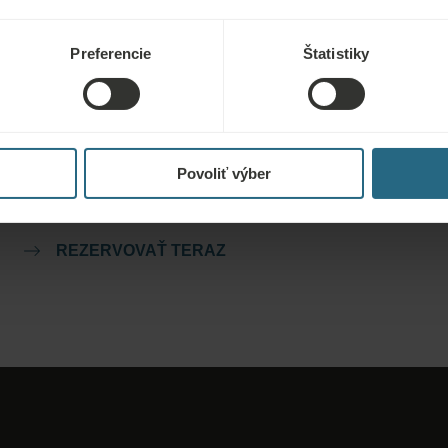
Preferencie
Štatistiky
Rezervácie
Tu si môžete rezervovať naše najlepšie ponuky. Ak sa chcete
zapojiť do nášho vernostného programu a získať ďalšie zľavy,
Povoliť výber
výhody alebo len chcete dostávať novinky o všetkých
novinkách, kliknite sem.
REZERVOVAŤ TERAZ