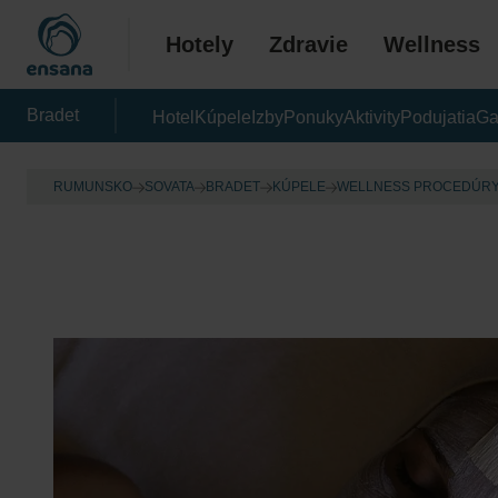
Hotely
Zdravie
Wellness
Bradet
Hotel
Kúpele
Izby
Ponuky
Aktivity
Podujatia
Ga
RUMUNSKO
SOVATA
BRADET
KÚPELE
WELLNESS PROCEDÚR