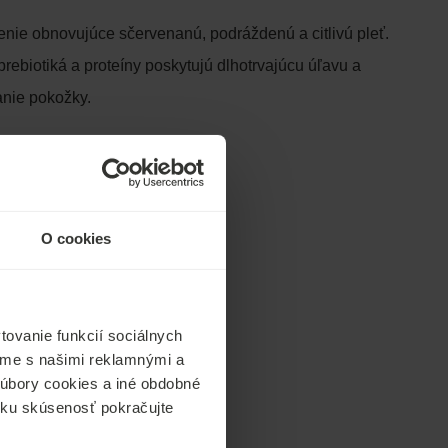
nie obnovujúce sčervenanú, podráždenú a citlivú pleť.
rebiotiká a proteíny poskytujú dlhotrvajúcu úľavu a
anie pokožky.
O cookies
ovanie funkcií sociálnych
ľame s našimi reklamnými a
 súbory cookies a iné obdobné
ícku skúsenosť pokračujte