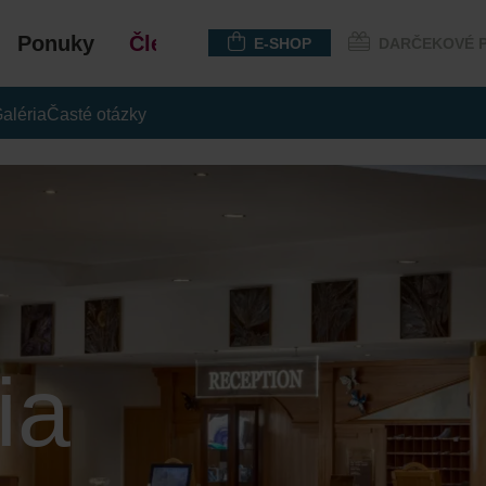
Ponuky
Členstvo
E-SHOP
DARČEKOVÉ 
aléria
Časté otázky
ia