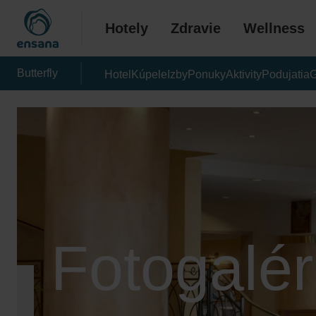
Hotely
Zdravie
Wellness
Butterfly
Hotel
Kúpele
Izby
Ponuky
Aktivity
Podujatia
G
Fotogalér