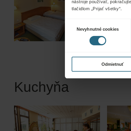
nástroje používať, pokračujt
tlačidlom „Prijať všetky“.
Výber
Nevyhnutné cookies
súhlasu
Odmietnuť
Kuchyňa