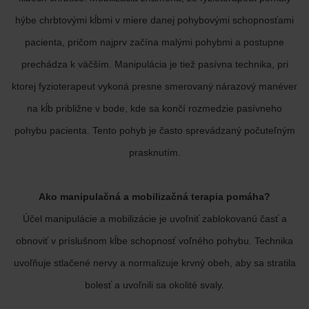
hýbe chrbtovými kĺbmi v miere danej pohybovými schopnosťami
pacienta, pričom najprv začína malými pohybmi a postupne
prechádza k väčším. Manipulácia je tiež pasívna technika, pri
ktorej fyzioterapeut vykoná presne smerovaný nárazový manéver
na kĺb približne v bode, kde sa končí rozmedzie pasívneho
pohybu pacienta. Tento pohyb je často sprevádzaný počuteľným
prasknutím.
Ako manipulačná a mobilizačná terapia pomáha?
Účel manipulácie a mobilizácie je uvoľniť zablokovanú časť a
obnoviť v príslušnom kĺbe schopnosť voľného pohybu. Technika
uvoľňuje stlačené nervy a normalizuje krvný obeh, aby sa stratila
bolesť a uvoľnili sa okolité svaly.