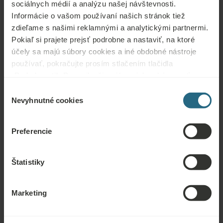
sociálnych médií a analýzu našej návštevnosti.
Otázky
Informácie o vašom používaní našich stránok tiež
Kontaktujte nás s akoukoľvek otázkou týkajúcou sa našich hotelov Ensana
zdieľame s našimi reklamnými a analytickými partnermi.
alebo služieb. Otázky a odpovede týkajúce sa nášho vernostného programu
Pokiaľ si prajete prejsť podrobne a nastaviť, na ktoré
nájdete tu.
účely sa majú súbory cookies a iné obdobné nástroje
používať, pokračujte prosím stlačením tlačidla
POLOŽIŤ OTÁZKU
„Podrobnosti“. Pre najlepšiu zákaznícku skúsenosť
pokračujte tlačidlom „Prijať všetky“.
Výber
Nevyhnutné cookies
Rezervácie
súhlasu
Tu si môžete rezervovať naše najlepšie ponuky. Ak sa chcete zapojiť do
Preferencie
nášho vernostného programu a získať ďalšie zľavy, výhody alebo len chcete
dostávať novinky o všetkých novinkách, kliknite sem.
Štatistiky
REZERVOVAŤ TERAZ
Marketing
Dopyty
Pošlite nám dopyt, aby sme pre vás pripravili najlepšiu možnú ponuku. Radi