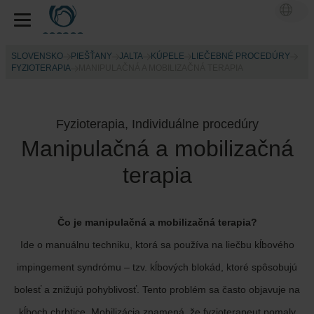
SLOVENSKO
PIEŠŤANY
JALTA
KÚPELE
LIEČEBNÉ PROCEDÚRY
FYZIOTERAPIA
MANIPULAČNÁ A MOBILIZAČNÁ TERAPIA
Fyzioterapia, Individuálne procedúry
Manipulačná a mobilizačná
terapia
Čo je manipulačná a mobilizačná terapia?
Ide o manuálnu techniku, ktorá sa používa na liečbu kĺbového
impingement syndrómu – tzv. kĺbových blokád, ktoré spôsobujú
bolesť a znižujú pohyblivosť. Tento problém sa často objavuje na
kĺboch chrbtice. Mobilizácia znamená, že fyzioterapeut pomaly