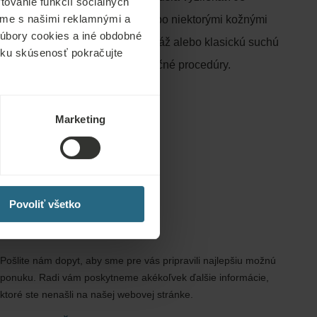
ovanie funkcií sociálnych
ľame s našimi reklamnými a
acientov s citlivou pokožkou alebo niektorými kožnými
 súbory cookies a iné obdobné
rí nemôžu absolvovať vodnú masáž alebo klasickú suchú
ícku skúsenosť pokračujte
é upokojujúce účinky ako tradičné procedúry.
Marketing
Povoliť všetko
Dopyty
Pošlite nám dopyt, aby sme pre vás pripravili najlepšiu možnú
ponuku. Radi vám poskytneme akékoľvek ďalšie informácie,
ktoré ste nenašli na našej webovej stránke.