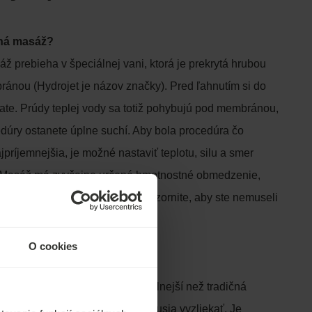
dná masáž?
 prebieha v špeciálnej vani, ktorá je prekrytá hrubou
nou (Hydrojet je názov značky). Pred ľahnutím si do
ate. Prúdy teplej vody sa totiž pohybujú pod membránou,
dúry ostanete úplne suchí. Aby bola procedúra čo
jpríjemnejšia, je možné nastaviť teplotu, silu a smer
y. Masáž má zvyčajne určené hmotnostné obmedzenie,
aznú nadváhu, vopred na to upozornite, aby ste nemuseli
amaním.
O cookies
á masáž pomáha?
 masáže je pre pacientov pohodlnejší než tradičná
ni alebo vírivke, keďže sa nemusia vyzliekať. Je