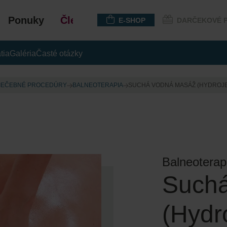
Ponuky
Členstvo
E-SHOP
DARČEKOVÉ 
tia
Galéria
Časté otázky
IEČEBNÉ PROCEDÚRY
BALNEOTERAPIA
SUCHÁ VODNÁ MASÁŽ (HYDROJE
Balneoterap
Such
(Hydro