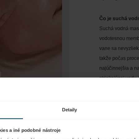
Čo je suchá vo
Suchá vodná masáž
vodotesnou membrá
vane sa nevyzliek
takže počas proce
najúčinnejšia a na
striekajúcej vod
takže ak máte výr
odchádzať so skl
Detaily
Ako suchá vodn
Tento druh vodnej
ies a iné podobné nástroje
vodná masáž vo va