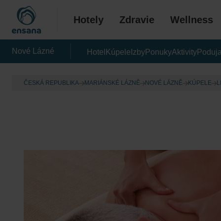
Hotely
Zdravie
Wellness
Nové Lázné
Hotel
Kúpele
Izby
Ponuky
Aktivity
Poduja
ČESKÁ REPUBLIKA
MARIÁNSKÉ LÁZNĚ
NOVÉ LÁZNĚ
KÚPELE
L