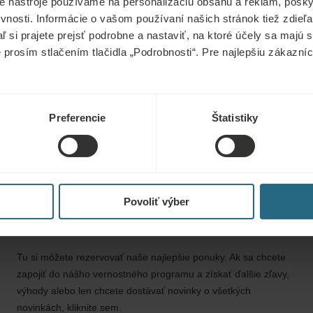
é nástroje používame na personalizáciu obsahu a reklám, poskyt
vnosti. Informácie o vašom používaní našich stránok tiež zdie
dostupná aj pre p
aľ si prajete prejsť podrobne a nastaviť, na ktoré účely sa majú
ochoreniami, kto
e prosím stlačením tlačidla „Podrobnosti“. Pre najlepšiu zákazn
masáž. Má podobn
Preferencie
Štatistiky
Povoliť výber
Rezervácie
Tu si môžete rezervovať naše najlepšie ponuky. Ak sa chcete
zapojiť do nášho vernostného programu a získať ďalšie zľavy,
výhody alebo len chcete dostávať novinky o všetkých
novinkách, kliknite sem.