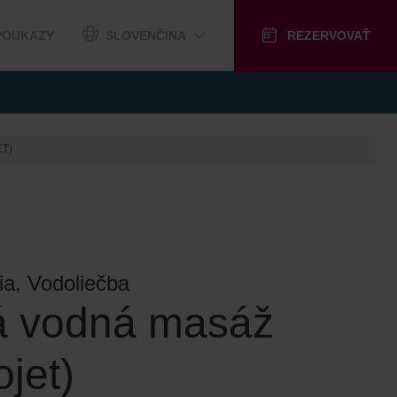
POUKAZY
SLOVENČINA
REZERVOVAŤ
T)
ia, Vodoliečba
á vodná masáž
jet)