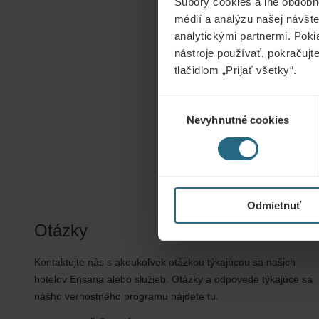
Súbory cookies a iné obdobn
médií a analýzu našej návšte
analytickými partnermi. Poki
nástroje používať, pokračujt
tlačidlom „Prijať všetky“.
Výber
Nevyhnutné cookies
súhlasu
Odmietnuť
Otázky
Kontaktujte nás s akoukoľvek otázkou týkajúcou sa našich
hotelov Ensana alebo služieb. Otázky a odpovede týkajúce sa
nášho vernostného programu nájdete tu.