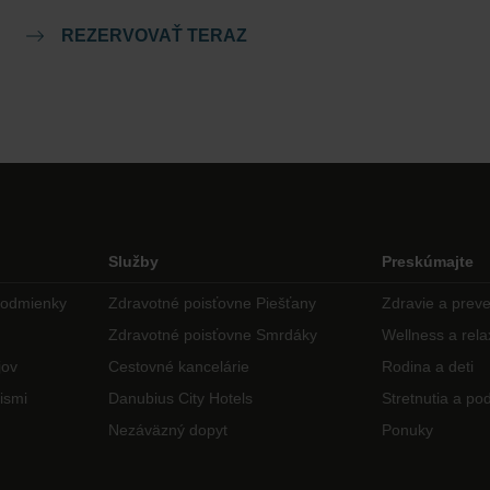
REZERVOVAŤ TERAZ
Služby
Preskúmajte
podmienky
Zdravotné poisťovne Piešťany
Zdravie a prev
Zdravotné poisťovne Smrdáky
Wellness a rela
jov
Cestovné kancelárie
Rodina a deti
ismi
Danubius City Hotels
Stretnutia a pod
Nezáväzný dopyt
Ponuky