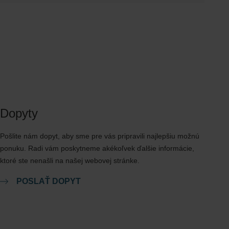
 pri pobyte v 4-hviezdičkovom hoteli, 30 EUR pri
Dopyty
Pošlite nám dopyt, aby sme pre vás pripravili najlepšiu možnú
ponuku. Radi vám poskytneme akékoľvek ďalšie informácie,
ktoré ste nenašli na našej webovej stránke.
POSLAŤ DOPYT