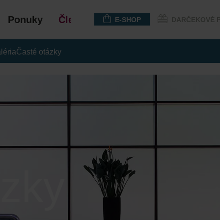
Ponuky
Členstvo
E-SHOP
DARČEKOVÉ 
léria
Časté otázky
ázky