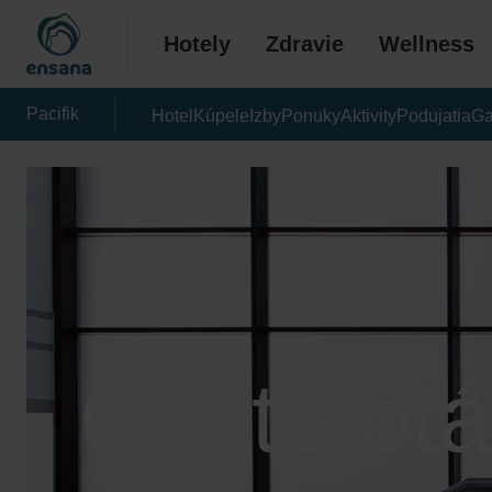
Hotely
Zdravie
Wellness
Pacifik
Hotel
Kúpele
Izby
Ponuky
Aktivity
Podujatia
Ga
Časté ot