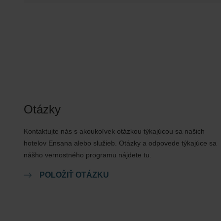
Skorší check-in alebo neskorší check-out je možný za
Upozorňujeme, že nie sú k dispozícii žiadne procedúr
pobyte v 3-hviezdičkovom hoteli.
Otázky
Kontaktujte nás s akoukoľvek otázkou týkajúcou sa našich
hotelov Ensana alebo služieb. Otázky a odpovede týkajúce sa
nášho vernostného programu nájdete tu.
POLOŽIŤ OTÁZKU