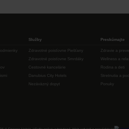
Služby
Preskúmajte
podmienky
Zdravotné poisťovne Piešťany
Zdravie a prev
Zdravotné poisťovne Smrdáky
Wellness a rela
jov
Cestovné kancelárie
Rodina a deti
ismi
Danubius City Hotels
Stretnutia a pod
Nezáväzný dopyt
Ponuky