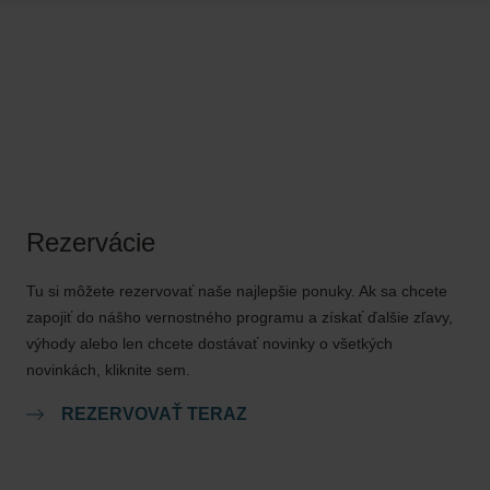
 príplatok: 70 EUR pri pobyte v 5-hviezdičkovom hoteli, 50 EUR
y pre tehotné ženy, pretože to môže byť kontraindikáciou.
Rezervácie
Tu si môžete rezervovať naše najlepšie ponuky. Ak sa chcete
zapojiť do nášho vernostného programu a získať ďalšie zľavy,
výhody alebo len chcete dostávať novinky o všetkých
novinkách, kliknite sem.
REZERVOVAŤ TERAZ