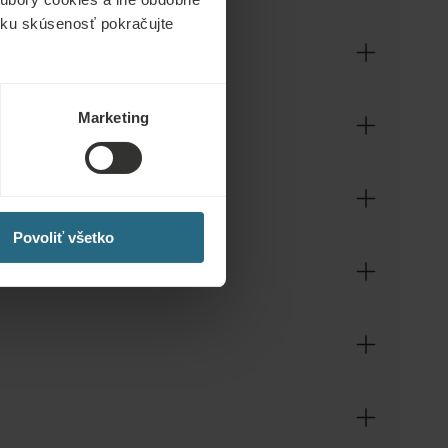
ícku skúsenosť pokračujte
nské Lázně, prípadne viac ako 14 nocí v mestách
 mestách Piešťany alebo Smrdáky, prípadne viac ako
 správne procedúry. Prehliadka/vyšetrenie sa
Marketing
ť si výsledky so sebou.
Povoliť všetko
 (s výnimkou Rumunska). V niektorých našich hoteloch
.00 hod. v deň odchodu.