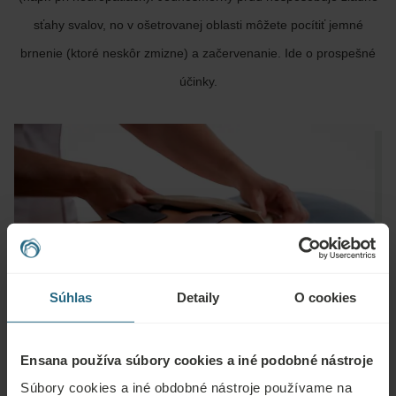
sťahy svalov, no v ošetrovanej oblasti môžete pocítiť jemné
brnenie (ktoré neskôr zmizne) a začervenanie. Ide o prospešné
účinky.
Súhlas
Detaily
O cookies
Ensana používa súbory cookies a iné podobné nástroje
Súbory cookies a iné obdobné nástroje používame na