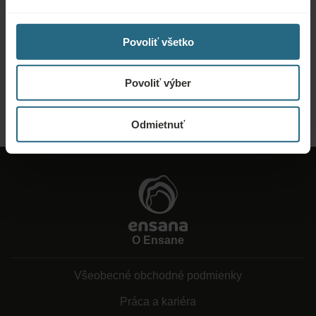
Dopyty
Povoliť všetko
Pošlite nám dopyt, aby sme pre vás pripravili najlepšiu možnú ponuku. Radi
vám poskytneme akékoľvek ďalšie informácie, ktoré ste nenašli na našej
webovej stránke.
Povoliť výber
POSLAŤ DOPYT
Odmietnuť
O Ensane
Všeobecné obchodné podmienky
Práca a kariéra