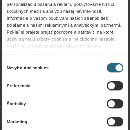
personalizáciu obsahu a reklám, poskytovanie funkcií
sociálnych médií a analýzu našej návštevnosti.
Informácie o vašom používaní našich stránok tiež
Otázky
zdieľame s našimi reklamnými a analytickými partnermi.
Pokiaľ si prajete prejsť podrobne a nastaviť, na ktoré
Kontaktujte nás s akoukoľvek otázkou týkajúcou sa našich hotelov Ensana
účely sa majú súbory cookies a iné obdobné nástroje
alebo služieb. Otázky a odpovede týkajúce sa nášho vernostného programu
používať, pokračujte prosím stlačením tlačidla
nájdete tu.
„Podrobnosti“. Pre najlepšiu zákaznícku skúsenosť
POLOŽIŤ OTÁZKU
pokračujte tlačidlom „Prijať všetky“.
Výber
Nevyhnutné cookies
súhlasu
Rezervácie
Preferencie
Tu si môžete rezervovať naše najlepšie ponuky. Ak sa chcete zapojiť do
nášho vernostného programu a získať ďalšie zľavy, výhody alebo len chcete
Štatistiky
dostávať novinky o všetkých novinkách, kliknite sem.
REZERVOVAŤ TERAZ
Marketing