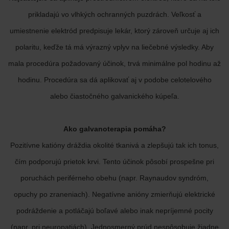
prikladajú vo vlhkých ochranných puzdrách. Veľkosť a
umiestnenie elektród predpisuje lekár, ktorý zároveň určuje aj ich
polaritu, keďže tá má výrazný vplyv na liečebné výsledky. Aby
mala procedúra požadovaný účinok, trvá minimálne pol hodinu až
hodinu. Procedúra sa dá aplikovať aj v podobe celotelového
alebo čiastočného galvanického kúpeľa.
Ako galvanoterapia pomáha?
Pozitívne katióny dráždia okolité tkanivá a zlepšujú tak ich tonus,
čím podporujú prietok krvi. Tento účinok pôsobí prospešne pri
poruchách periférneho obehu (napr. Raynaudov syndróm,
opuchy po zraneniach). Negatívne anióny zmierňujú elektrické
podráždenie a potláčajú boľavé alebo inak nepríjemné pocity
(napr. pri neuropatiách). Jednosmerný prúd nespôsobuje žiadne