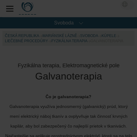
Svoboda
ČESKÁ REPUBLIKA
MARIÁNSKÉ LÁZNĚ
SVOBODA
KÚPELE
LIEČEBNÉ PROCEDÚRY
FYZIKÁLNA TERAPIA
GALVANOTERAPIA
Fyzikálna terapia, Elektromagnetické pole
Galvanoterapia
Čo je galvanoterapia?
Galvanoterapia využíva jednosmerný (galvanický) prúd, ktorý
mení elektrický náboj tkanív a ovplyvňuje tak činnosť krvných
kapilár, aby bol zabezpečený čo najlepší prietok v tkanivách.
Najčastejšie sa aplikuje prostredníctvom elektród, ktoré sa na telo