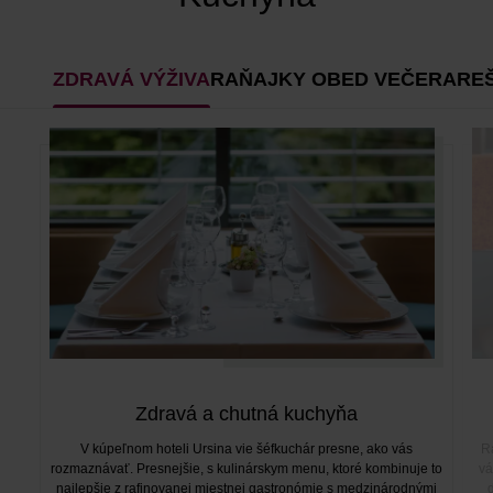
ZDRAVÁ VÝŽIVA
RAŇAJKY OBED VEČERA
RE
Zdravá a chutná kuchyňa
V kúpeľnom hoteli Ursina vie šéfkuchár presne, ako vás
R
rozmaznávať. Presnejšie, s kulinárskym menu, ktoré kombinuje to
vá
najlepšie z rafinovanej miestnej gastronómie s medzinárodnými
d