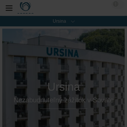
Ursina
Ursina
Nezabudnuteľný zážitok v Sovate