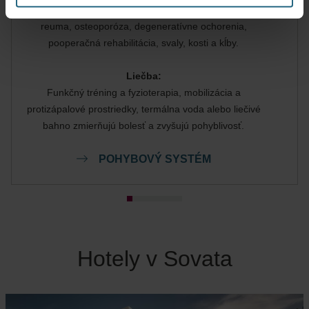
Bolesti chrbta, kĺbov, krku, ramien, bedier, artritída,
reuma, osteoporóza, degeneratívne ochorenia,
pooperačná rehabilitácia, svaly, kosti a kĺby.
Liečba:
Funkčný tréning a fyzioterapia, mobilizácia a
protizápalové prostriedky, termálna voda alebo liečivé
bahno zmierňujú bolesť a zvyšujú pohyblivosť.
POHYBOVÝ SYSTÉM
Hotely v Sovata