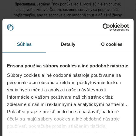
špecialitami. Jedálny lístok ponúka jedlá, ktoré sú nielen chutné,
ale aj veľmi zdravé. Čerstvé sezónne suroviny sa pripravujú čo
najšetrnejšie, aby sa zachovala ich lahodná chuť a dôležité živiny.
Súhlas
Detaily
O cookies
Ensana používa súbory cookies a iné podobné nástroje
Súbory cookies a iné obdobné nástroje používame na
personalizáciu obsahu a reklám, poskytovanie funkcií
Ako vám môžeme
sociálnych médií a analýzu našej návštevnosti.
Informácie o vašom používaní našich stránok tiež
pomôcť
zdieľame s našimi reklamnými a analytickými partnermi.
Pokiaľ si prajete prejsť podrobne a nastaviť, na ktoré
účely sa majú súbory cookies a iné obdobné nástroje
používať, pokračujte prosím stlačením tlačidla
„Podrobnosti“. Pre najlepšiu zákaznícku skúsenosť