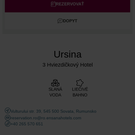
Dospelí
REZERVOVAŤ
Deti
DOPYT
Pridať izbu
Ursina
3 Hviezdičkový Hotel
SLANÁ
LIEČIVÉ
VODA
BAHNO
Vulturului str. 39, 545 500 Sovata, Rumunsko
reservation.ro@ro.ensanahotels.com
+40 265 570 651