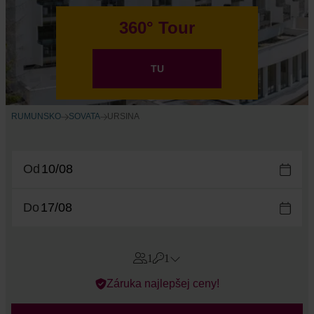
360° Tour
TU
RUMUNSKO
SOVATA
URSINA
Od
Do
1
1
Errors?
Záruka najlepšej ceny!
Izby
#
1