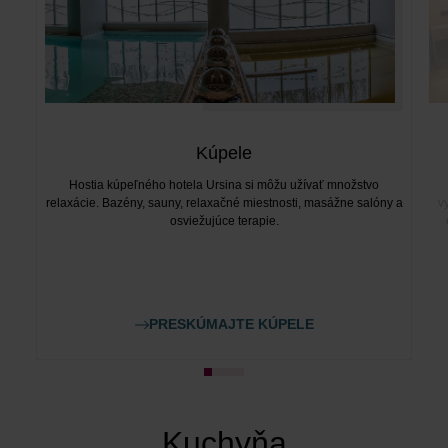
Kúpele
Hostia kúpeľného hotela Ursina si môžu užívať množstvo
relaxácie. Bazény, sauny, relaxačné miestnosti, masážne salóny a
v
osviežujúce terapie.
PRESKÚMAJTE KÚPELE
Kuchyňa