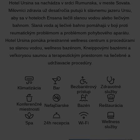
Hotel Ursina sa nachádza v srdci Rumunska, v meste Sovata.
Milovníci zdravia už desaťročia putujú k slávnemu jazeru Ursu,
aby sa v hoteloch Ensana liečili slanou vodou alebo liečivým
bahnom. Slaná voda aj liečivé bahno pomáhajú v boji proti
reumatickým problémom a problémom pohybového aparátu.
Hotel Ursina ponúka priestranné wellness centrum s procedúrami
so slanou vodou, wellness bazénom, Kneippovými bazénmi a
veľkorysou saunou a terapeutickým priestorom na liečebné a
udržiavacie procedúry.
Bezbariérový
Zdravotné
Klimatizácia
Bar
prístup
služby
Konferenčné
Nefajčiarske
Bazén
Reštaurácia
miestnosti
Wellness
Spa
24h recepcia
Wi-Fi
služby