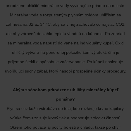
prirodzene uhličité minerálne vody vyvierajúce priamo na mieste.
Minerálna voda s rozpusteným plynným oxidom uhličitým sa
zahrieva na 32 až 34 °C, aby sa v nej zachovalo čo najviac CO2,
ale aby zároveň dosiahla teplotu vhodnú na kúpanie. Po zohriatí
sa minerálna voda napustí do vane na individuálny kúpeľ. Oxid
uhličitý vytvára na ponorenej pokožke šumivý efekt, čím ju
príjemne šteklí a spôsobuje začervenanie. Po kúpeli nasleduje
uvoľňujúci suchý zábal, ktorý násobí prospešné účinky procedúry.
Akým spôsobom prirodzene uhličitý minerálny kúpeľ
pomáha?
Plyn sa cez kožu vstrebáva do tela, kde rozširuje krvné kapiláry,
vďaka čomu znižuje krvný tlak a podporuje srdcovú činnosť.
Okrem toho potláča aj pocity bolesti a chladu, takže po chvíli