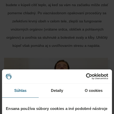
budete v kúpeli cítiť teplo, aj keď sa vám na začiatku môže zdať
pomerne chladný. Po viacnásobnom opakovaní procedúry sa
zefektívni krvný obeh v celom tele, zlepší sa fungovanie
vnútorných orgánov (vrátane srdca, obličiek a pohlavných
orgánov) a uvoľnia sa stuhnuté a bolestivé svaly a kĺby. Uhličitý
kúpeľ však pomáha aj s uvoľňovaním stresu a napätia.
Súhlas
Detaily
O cookies
Ensana používa súbory cookies a iné podobné nástroje