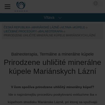
Vltava
ČESKÁ REPUBLIKA
MARIÁNSKÉ LÁZNĚ
VLTAVA
KÚPELE
LIEČEBNÉ PROCEDÚRY
BALNEOTERAPIA
PRIRODZENE UHLIČITÉ MINERÁLNE KÚPELE MARIÁNSKYCH LÁZNÍ
Balneoterapia, Termálne a minerálne kúpele
Prirodzene uhličité minerálne
kúpele Mariánskych Lázní
V čom spočíva prirodzene uhličitý minerálny kúpeľ?
Ide o najznámejšiu procedúru poskytovanú exkluzívne iba v
kúpeľnom stredisku Mariánske Lázně, pri ktorej sa využívajú