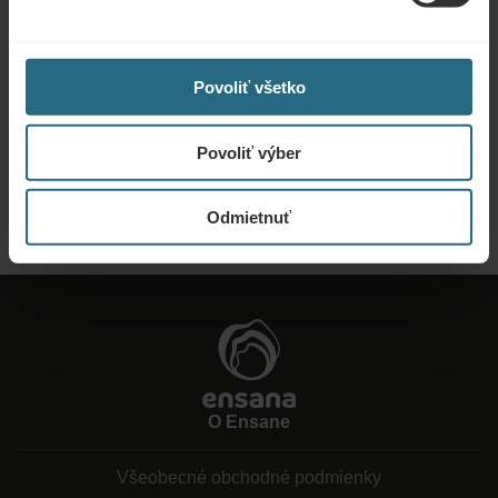
Dopyty
Povoliť všetko
Pošlite nám dopyt, aby sme pre vás pripravili najlepšiu možnú ponuku. Radi
vám poskytneme akékoľvek ďalšie informácie, ktoré ste nenašli na našej
Povoliť výber
webovej stránke.
POSLAŤ DOPYT
Odmietnuť
O Ensane
Všeobecné obchodné podmienky