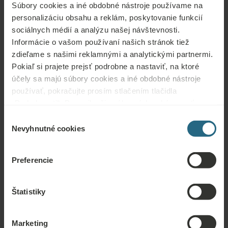
Súbory cookies a iné obdobné nástroje používame na
personalizáciu obsahu a reklám, poskytovanie funkcií
sociálnych médií a analýzu našej návštevnosti.
Informácie o vašom používaní našich stránok tiež
zdieľame s našimi reklamnými a analytickými partnermi.
Otázky
Pokiaľ si prajete prejsť podrobne a nastaviť, na ktoré
účely sa majú súbory cookies a iné obdobné nástroje
Kontaktujte nás s akoukoľvek otázkou týkajúcou sa našich hotelov Ensana
používať, pokračujte prosím stlačením tlačidla
alebo služieb. Otázky a odpovede týkajúce sa nášho vernostného programu
„Podrobnosti“. Pre najlepšiu zákaznícku skúsenosť
nájdete tu.
pokračujte tlačidlom „Prijať všetky“.
Výber
POLOŽIŤ OTÁZKU
Nevyhnutné cookies
súhlasu
Rezervácie
Preferencie
Tu si môžete rezervovať naše najlepšie ponuky. Ak sa chcete zapojiť do
nášho vernostného programu a získať ďalšie zľavy, výhody alebo len chcete
Štatistiky
dostávať novinky o všetkých novinkách, kliknite sem.
Marketing
REZERVOVAŤ TERAZ