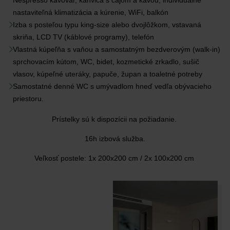
Nespresso kávovar, kanvica s čajom a kávou, individuálne
nastaviteľná klimatizácia a kúrenie, WiFi, balkón
Izba s posteľou typu king-size alebo dvojlôžkom, vstavaná
skriňa, LCD TV (káblové programy), telefón
Vlastná kúpeľňa s vaňou a samostatným bezdverovým (walk-in)
sprchovacím kútom, WC, bidet, kozmetické zrkadlo, sušič
vlasov, kúpeľné uteráky, papuče, župan a toaletné potreby
Samostatné denné WC s umývadlom hneď vedľa obývacieho
priestoru.
Prístelky sú k dispozícii na požiadanie.
16h izbová služba.
Veľkosť postele: 1x 200x200 cm / 2x 100x200 cm