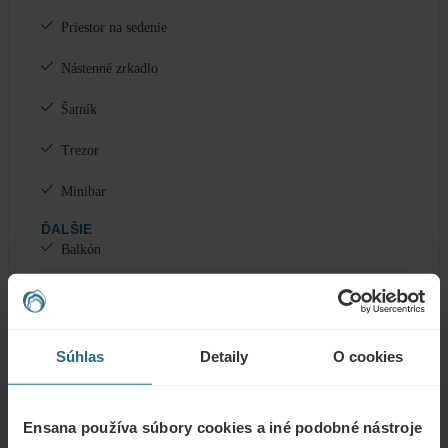
Priestor na sedenie
Nástenné zrkadlo
Šatník
Trezor
Minibar
ĎALŠIE
Balkón
Kúpeľňa & Vybavenie
Súhlas
Detaily
O cookies
Vaňa
Ensana používa súbory cookies a iné podobné nástroje