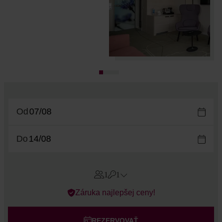
Od
Do
1
1
Errors?
Záruka najlepšej ceny!
Izby
#
1
Dospelí
REZERVOVAŤ