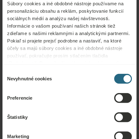
Sprcha
Súbory cookies a iné obdobné nástroje používame na
personalizáciu obsahu a reklám, poskytovanie funkcií
Jedno umývadlo
sociálnych médií a analýzu našej návštevnosti.
Informácie o vašom používaní našich stránok tiež
WC v kúpeľni
zdieľame s našimi reklamnými a analytickými partnermi.
Samostatné WC
Pokiaľ si prajete prejsť podrobne a nastaviť, na ktoré
účely sa majú súbory cookies a iné obdobné nástroje
Kozmetické zrkadlo
používať, pokračujte prosím stlačením tlačidla
„Podrobnosti“. Pre najlepšiu zákaznícku skúsenosť
Toaletné potreby
pokračujte tlačidlom „Prijať všetky“.
Výber
Čiapka na sprchovanie
Nevyhnutné cookies
súhlasu
Župan
Preferencie
Papuče
Uteráky do Spa & Wellness
Štatistiky
Súprava na šitie
Marketing