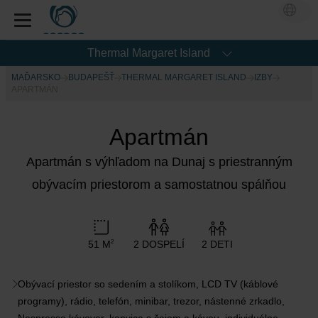
Thermal Margaret Island
MAĎARSKO
BUDAPEŠŤ
THERMAL MARGARET ISLAND
IZBY
APARTMÁN
Apartmán
Apartmán s výhľadom na Dunaj s priestranným
obývacím priestorom a samostatnou spálňou
51 M
2 DOSPELÍ
2 DETI
2
Obývací priestor so sedením a stolíkom, LCD TV (káblové
programy), rádio, telefón, minibar, trezor, nástenné zrkadlo,