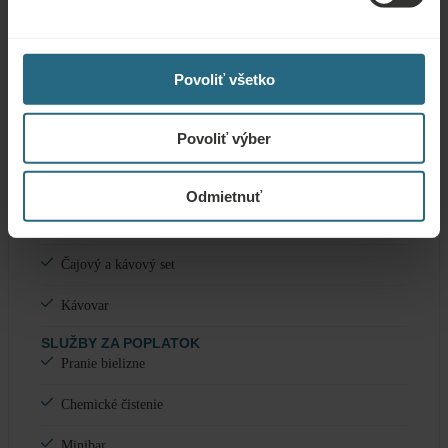
Súprava na čistenie topánok
Fén
Povoliť všetko
Povoliť výber
Služby
Odmietnuť
ZAHRNUTÉ SLUŽBY
Služba budenia
Čajový a kávový set
Kávovar
SLUŽBY ZA POPLATOK
Pranie bielizne
Chemické čistenie
Minibar