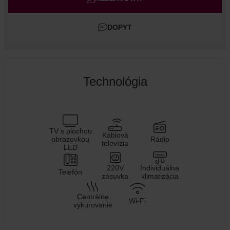
Deti
DOPYT
Pridať izbu
Technológia
TV s plochou
Káblová
obrazovkou
Rádio
televízia
LED
220V
Individuálna
Telefón
zásuvka
klimatizácia
Centrálne
Wi-Fi
vykurovanie