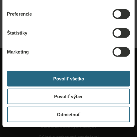
Pošlite nám dopyt, aby sme pre vás pripravili najlepšiu možnú ponuku. Radi
vám poskytneme akékoľvek ďalšie informácie, ktoré ste nenašli na našej
Preferencie
webovej stránke.
POSLAŤ DOPYT
Štatistiky
Marketing
Povoliť všetko
O Ensane
Povoliť výber
Všeobecné obchodné podmienky
Odmietnuť
Práca a kariéra
Ochrana osobných údajov