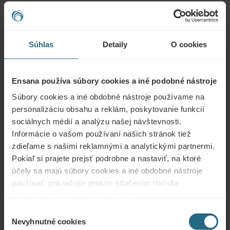
Otázky
Kontaktujte nás s akoukoľvek otázkou týkajúcou sa našich hotelov Ensana
Súhlas
Detaily
O cookies
alebo služieb. Otázky a odpovede týkajúce sa nášho vernostného programu
nájdete tu.
POLOŽIŤ OTÁZKU
Ensana používa súbory cookies a iné podobné nástroje
Súbory cookies a iné obdobné nástroje používame na
personalizáciu obsahu a reklám, poskytovanie funkcií
Rezervácie
sociálnych médií a analýzu našej návštevnosti.
Informácie o vašom používaní našich stránok tiež
Tu si môžete rezervovať naše najlepšie ponuky. Ak sa chcete zapojiť do
zdieľame s našimi reklamnými a analytickými partnermi.
nášho vernostného programu a získať ďalšie zľavy, výhody alebo len chcete
Pokiaľ si prajete prejsť podrobne a nastaviť, na ktoré
dostávať novinky o všetkých novinkách, kliknite sem.
účely sa majú súbory cookies a iné obdobné nástroje
REZERVOVAŤ TERAZ
používať, pokračujte prosím stlačením tlačidla
„Podrobnosti“. Pre najlepšiu zákaznícku skúsenosť
pokračujte tlačidlom „Prijať všetky“.
Dopyty
Výber
Nevyhnutné cookies
súhlasu