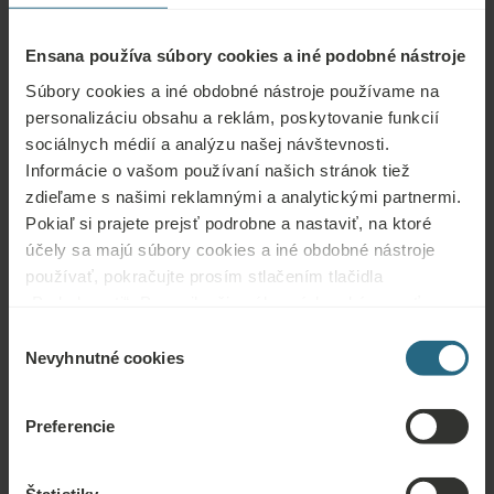
Ensana používa súbory cookies a iné podobné nástroje
Smrdáky
Súbory cookies a iné obdobné nástroje používame na
Smrdáky, Slovensko
personalizáciu obsahu a reklám, poskytovanie funkcií
sociálnych médií a analýzu našej návštevnosti.
Informácie o vašom používaní našich stránok tiež
zdieľame s našimi reklamnými a analytickými partnermi.
Pokiaľ si prajete prejsť podrobne a nastaviť, na ktoré
účely sa majú súbory cookies a iné obdobné nástroje
používať, pokračujte prosím stlačením tlačidla
Otázky
„Podrobnosti“. Pre najlepšiu zákaznícku skúsenosť
pokračujte tlačidlom „Prijať všetky“.
Kontaktujte nás s akoukoľvek otázkou týkajúcou sa našich hotelov Ensana
Výber
alebo služieb. Otázky a odpovede týkajúce sa nášho vernostného programu
Nevyhnutné cookies
súhlasu
nájdete tu.
Preferencie
POLOŽIŤ OTÁZKU