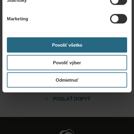
Štatistiky
Rezervácie
Tu si môžete rezervovať naše najlepšie ponuky. Ak sa chcete zapojiť do
Marketing
nášho vernostného programu a získať ďalšie zľavy, výhody alebo len chcete
dostávať novinky o všetkých novinkách, kliknite sem.
REZERVOVAŤ TERAZ
Povoliť všetko
Dopyty
Povoliť výber
Pošlite nám dopyt, aby sme pre vás pripravili najlepšiu možnú ponuku. Radi
Odmietnuť
vám poskytneme akékoľvek ďalšie informácie, ktoré ste nenašli na našej
webovej stránke.
POSLAŤ DOPYT