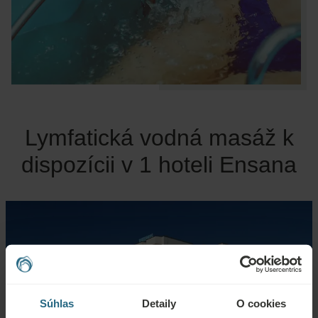
Lymfatická vodná masáž k
dispozícii v 1 hoteli Ensana
Súhlas
Detaily
O cookies