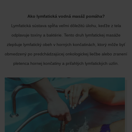
Ako lymfatická vodná masáž pomáha?
Lymfatická sústava spĺňa veľmi dôležitú úlohu, keďže z tela
odplavuje toxíny a baktérie. Tento druh lymfatickej masáže
zlepšuje lymfatický obeh v horných končatinách, ktorý môže byť
obmedzený po predchádzajúcej onkologickej liečbe alebo zranení
pletenca hornej končatiny a priľahlých lymfatických uzlín.