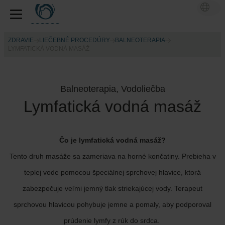
ZDRAVIE
LIEČEBNÉ PROCEDÚRY
BALNEOTERAPIA
LYMFATICKÁ VODNÁ MASÁŽ
Balneoterapia, Vodoliečba
Lymfatická vodná masáž
Čo je lymfatická vodná masáž?
Tento druh masáže sa zameriava na horné končatiny. Prebieha v
teplej vode pomocou špeciálnej sprchovej hlavice, ktorá
zabezpečuje veľmi jemný tlak striekajúcej vody. Terapeut
sprchovou hlavicou pohybuje jemne a pomaly, aby podporoval
prúdenie lymfy z rúk do srdca.