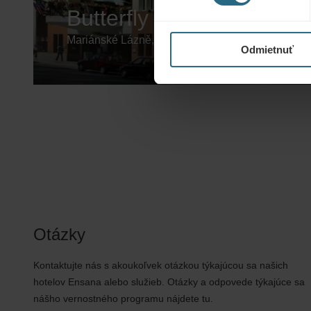
Butterfly
Mariánské Lázně, Česká republika
Odmietnuť
Otázky
Kontaktujte nás s akoukoľvek otázkou týkajúcou sa našich
hotelov Ensana alebo služieb. Otázky a odpovede týkajúce sa
nášho vernostného programu nájdete tu.