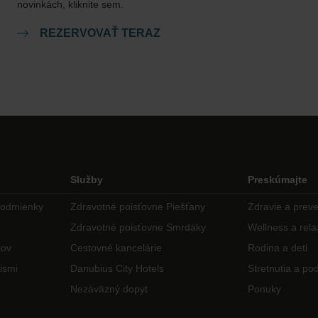
novinkách, kliknite sem.
REZERVOVAŤ TERAZ
Služby
Preskúmajte
podmienky
Zdravotné poisťovne Piešťany
Zdravie a prev
Zdravotné poisťovne Smrdáky
Wellness a rela
jov
Cestovné kancelárie
Rodina a deti
ismi
Danubius City Hotels
Stretnutia a pod
Nezáväzný dopyt
Ponuky