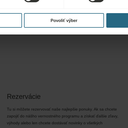
Hvězda
Mariánské Lázně, Česká republika
Povoliť výber
Rezervácie
Tu si môžete rezervovať naše najlepšie ponuky. Ak sa chcete
zapojiť do nášho vernostného programu a získať ďalšie zľavy,
výhody alebo len chcete dostávať novinky o všetkých