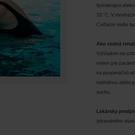
fyzioterapia alebo
33 °C. V mnohých 
Cvičenie vedie fyz
Ako vodná rehab
Vzhľadom na vztla
nielen pre pacien
na pooperačnú reh
nadváhou alebo pre
suchu.
Lekársky predpi
zdravotného stav