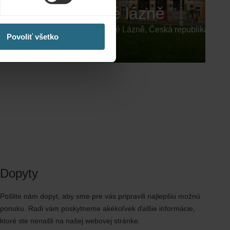
Nové lázně
Mariánské Lázně, Česká republika
Povoliť všetko
Dopyty
Pošlite nám dopyt, aby sme pre vás pripravili najlepšiu možnú
ponuku. Radi vám poskytneme akékoľvek ďalšie informácie,
ktoré ste nenašli na našej webovej stránke.