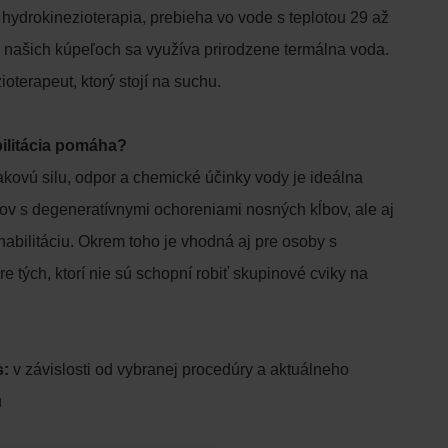
 hydrokinezioterapia, prebieha vo vode s teplotou 29 až
našich kúpeľoch sa využíva prirodzene termálna voda.
ioterapeut, ktorý stojí na suchu.
ilitácia pomáha?
kovú silu, odpor a chemické účinky vody je ideálna
tov s degeneratívnymi ochoreniami nosných kĺbov, ale aj
abilitáciu. Okrem toho je vhodná aj pre osoby s
 tých, ktorí nie sú schopní robiť skupinové cviky na
s:
v závislosti od vybranej procedúry a aktuálneho
u