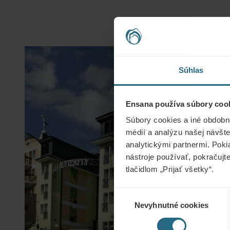
Súhlas
Ensana používa súbory cook
Súbory cookies a iné obdobn
médií a analýzu našej návšte
analytickými partnermi. Poki
nástroje používať, pokračujt
tlačidlom „Prijať všetky“.
Výber
Nevyhnutné cookies
súhlasu