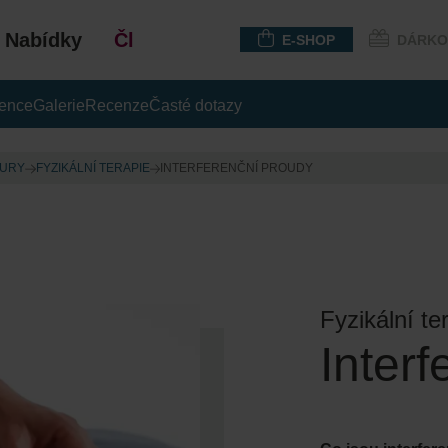
Nabídky
Členství
E-SHOP
DÁRKO
rence
Galerie
Recenze
Časté dotazy
DURY
FYZIKÁLNÍ TERAPIE
INTERFERENČNÍ PROUDY
Fyzikální te
Inter