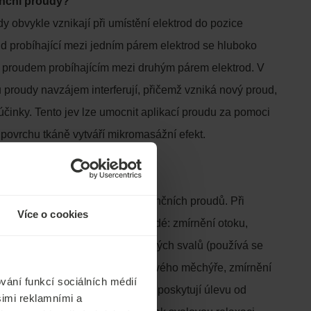
enční proudy?
dy obvykle vznikají při umístění elektrod do pozice
ud probíhající mezi jedním párem elektrod se hluboko
í s proudem probíhajícím mezi druhým párem elektrod. V
u proudy navzájem interferují, přičemž vzniká nový proud,
účinky. Tento jev lze umocnit aplikací proudu za pomoci
a povrchu tkáně vytváří mikromasážní efekt.
í proudy pomáhají?
ury závisí na frekvenci interferenčních proudů. Při
Více o cookies
zí 1–100 Hz jsou účinky různorodé: zmírnění otoku,
 krve a lymfy, záškuby poškozených svalů (používá se
astika), stimulace líného močového měchýře, zmírnění
vání funkcí sociálních médií
ence. Vyšší frekvence do 130 Hz poskytují úlevu od
šimi reklamními a