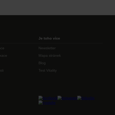
Je toho více
nce
Newsletter
axace
Mapa stránek
Blog
sti
Test Vitality