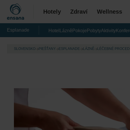
Hotely
Zdraví
Wellness
Esplanade
Hotel
Lázně
Pokoje
Pobyty
Aktivity
Konfe
SLOVENSKO
PIEŠŤANY
ESPLANADE
LÁZNĚ
LÉČEBNÉ PROCE