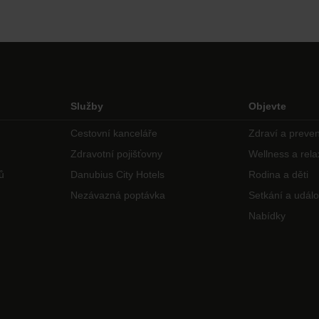
Služby
Objevte
Cestovní kanceláře
Zdraví a preve
Zdravotní pojišťovny
Wellness a rel
ů
Danubius City Hotels
Rodina a děti
Nezávazná poptávka
Setkání a událo
Nabídky