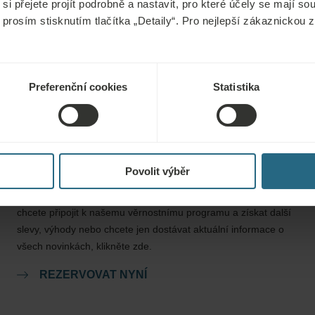
bolesti, a ty v r
si přejete projít podrobně a nastavit, pro které účely se mají s
 prosím stisknutím tlačítka „Detaily“. Pro nejlepší zákaznickou
Preferenční cookies
Statistika
Rezervace
Povolit výběr
Naše nejlepší nabídky si můžete rezervovat zde. Pokud se
chcete připojit k našemu věrnostnímu programu a získat další
slevy, výhody nebo chcete jen dostávat aktuální informace o
všech novinkách, klikněte zde.
REZERVOVAT NYNÍ