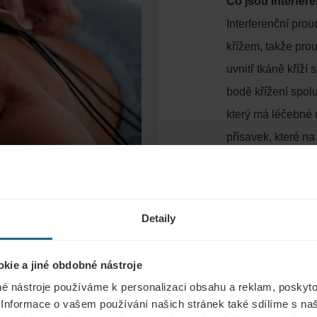
Co jsou interfer
Interferenční prou
křížem, takže pro
uvnitř tkáně kříž
bodě křížení spol
který má léčebné 
přísavek, které n
Jak interferenčn
Účinky této proced
Detaily
frekvenci v rozme
zlepšení proudění
kie a jiné obdobné nástroje
coby svalová gymn
é nástroje používáme k personalizaci obsahu a reklam, poskyto
stresové inkontin
 Informace o vašem používání našich stránek také sdílíme s na