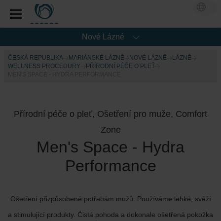
Nové Lázné
ČESKÁ REPUBLIKA
MARIÁNSKÉ LÁZNĚ
NOVÉ LÁZNĚ
LÁZNĚ
WELLNESS PROCEDURY
PŘÍRODNÍ PÉČE O PLEŤ
MEN'S SPACE - HYDRA PERFORMANCE
Přírodní péče o pleť, Ošetření pro muže, Comfort
Zone
Men's Space - Hydra
Performance
Ošetření přizpůsobené potřebám mužů. Používáme lehké, svěží
a stimulující produkty. Čistá pohoda a dokonale ošetřená pokožka