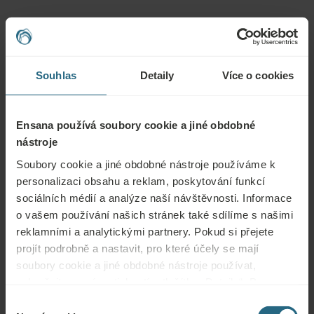
Otázky
Souhlas
Detaily
Více o cookies
Obraťte se na nás s jakýmikoli dotazy ohledně našich hotelů Ensana nebo
služeb. Otázky a odpovědi týkající se našeho věrnostního programu
naleznete zde.
Ensana používá soubory cookie a jiné obdobné
ZEPTAT SE
nástroje
Soubory cookie a jiné obdobné nástroje používáme k
Rezervace
personalizaci obsahu a reklam, poskytování funkcí
sociálních médií a analýze naší návštěvnosti. Informace
Naše nejlepší nabídky si můžete rezervovat zde. Pokud se chcete připojit k
o vašem používání našich stránek také sdílíme s našimi
našemu věrnostnímu programu a získat další slevy, výhody nebo chcete jen
reklamními a analytickými partnery. Pokud si přejete
dostávat aktuální informace o všech novinkách, klikněte zde.
projít podrobně a nastavit, pro které účely se mají
soubory cookie a jiné obdobné nástroje používat,
REZERVOVAT NYNÍ
pokračujte prosím stisknutím tlačítka „Detaily“. Pro
nejlepší zákaznickou zkušenost pokračujte tlačítkem
Výběr