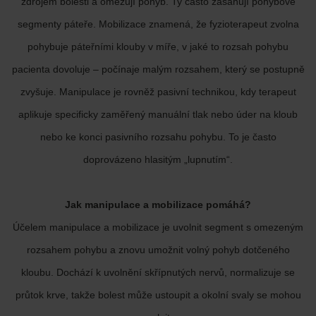
zdrojem bolesti a omezují pohyb. Ty často zasahují pohybové
segmenty páteře. Mobilizace znamená, že fyzioterapeut zvolna
pohybuje páteřními klouby v míře, v jaké to rozsah pohybu
pacienta dovoluje – počínaje malým rozsahem, který se postupně
zvyšuje. Manipulace je rovněž pasivní technikou, kdy terapeut
aplikuje specificky zaměřený manuální tlak nebo úder na kloub
nebo ke konci pasivního rozsahu pohybu. To je často
doprovázeno hlasitým „lupnutím“.
Jak manipulace a mobilizace pomáhá?
Účelem manipulace a mobilizace je uvolnit segment s omezeným
rozsahem pohybu a znovu umožnit volný pohyb dotčeného
kloubu. Dochází k uvolnění skřípnutých nervů, normalizuje se
průtok krve, takže bolest může ustoupit a okolní svaly se mohou