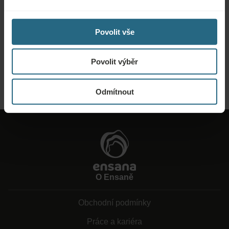
Poptávky
Povolit vše
Zašlete nám svou poptávku, abychom pro vás mohli připravit nejlepší
možnou nabídku. Rádi vám poskytneme další informace, které jste na našich
webových stránkách nenašli.
Povolit výběr
ODESLAT POPTÁVKU
Odmítnout
O Ensaně
Obchodní podmínky
Práce a kariéra