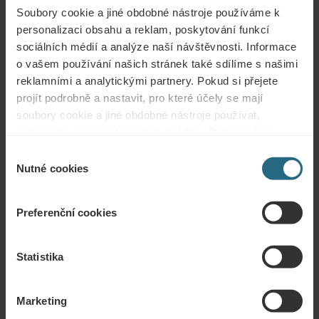
Soubory cookie a jiné obdobné nástroje používáme k
personalizaci obsahu a reklam, poskytování funkcí
sociálních médií a analýze naší návštěvnosti. Informace
Otázky
o vašem používání našich stránek také sdílíme s našimi
reklamními a analytickými partnery. Pokud si přejete
Obraťte se na nás s jakýmikoli dotazy ohledně našich hotelů Ensana nebo
projít podrobně a nastavit, pro které účely se mají
služeb. Otázky a odpovědi týkající se našeho věrnostního programu
soubory cookie a jiné obdobné nástroje používat,
naleznete zde.
pokračujte prosím stisknutím tlačítka „Detaily“. Pro
nejlepší zákaznickou zkušenost pokračujte tlačítkem
ZEPTAT SE
Výběr
„Povolit vše“.
Nutné cookies
souhlasu
Rezervace
Preferenční cookies
Naše nejlepší nabídky si můžete rezervovat zde. Pokud se chcete připojit k
našemu věrnostnímu programu a získat další slevy, výhody nebo chcete jen
Statistika
dostávat aktuální informace o všech novinkách, klikněte zde.
REZERVOVAT NYNÍ
Marketing