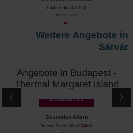
Buchen Sie ab 124 €
Thermal Sárvár
Weitere Angebote in
Sárvár
Angebote in Budapest -
Thermal Margaret Island
ENTDECKEN SIE
Gesundes Altern
A
344 €
Buchen Sie ab
361 €