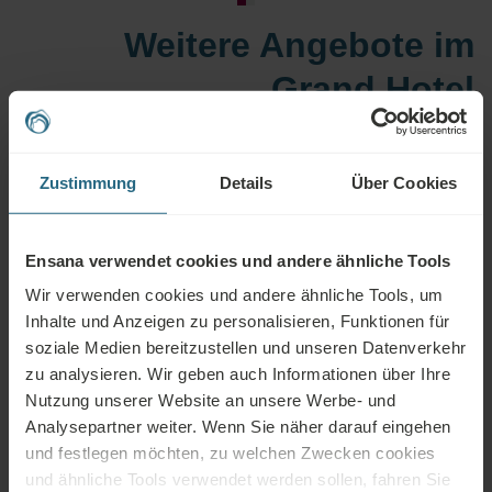
Weitere Angebote im
Grand Hotel
Margareteninsel
Zustimmung
Details
Über Cookies
Hotelprogramme
Ensana verwendet cookies und andere ähnliche Tools
Thematische Programme, Ferien und
Wir verwenden cookies und andere ähnliche Tools, um
Inhalte und Anzeigen zu personalisieren, Funktionen für
verlängerte Wochenenden,
soziale Medien bereitzustellen und unseren Datenverkehr
Kinderanimation
zu analysieren. Wir geben auch Informationen über Ihre
Nutzung unserer Website an unsere Werbe- und
Analysepartner weiter. Wenn Sie näher darauf eingehen
MEHR ERFAHREN
und festlegen möchten, zu welchen Zwecken cookies
und ähnliche Tools verwendet werden sollen, fahren Sie