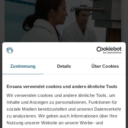
Zustimmung
Details
Über Cookies
Ensana verwendet cookies und andere ähnliche Tools
Wir verwenden cookies und andere ähnliche Tools, um
Fragen
Inhalte und Anzeigen zu personalisieren, Funktionen für
soziale Medien bereitzustellen und unseren Datenverkehr
Bitte kontaktieren Sie uns, wenn Sie Fragen zu unseren Ensana-Hotels oder
zu analysieren. Wir geben auch Informationen über Ihre
Dienstleistungen haben. Für Fragen und Antworten im Zusammenhang mit
Nutzung unserer Website an unsere Werbe- und
unserem Treueprogramm klicken Sie bitte hier.