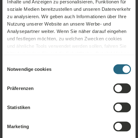
Inhalte und Anzeigen zu personalisieren, Funktionen für
soziale Medien bereitzustellen und unseren Datenverkehr
zu analysieren. Wir geben auch Informationen über Ihre
Nutzung unserer Website an unsere Werbe- und
Fragen
Analysepartner weiter. Wenn Sie näher darauf eingehen
und festlegen möchten, zu welchen Zwecken cookies
Bitte kontaktieren Sie uns, wenn Sie Fragen zu unseren Ensana-Hotels oder
und ähnliche Tools verwendet werden sollen, fahren Sie
Dienstleistungen haben. Für Fragen und Antworten im Zusammenhang mit
bitte fort, indem Sie auf die Schaltfläche „Details“ klicken.
unserem Treueprogramm klicken Sie bitte hier.
Für das beste Kundenerlebnis fahren Sie mit der
Einwilligungsauswahl
FRAGE STELLEN
Schaltfläche „Alle aktivieren“ fort.
Notwendige cookies
Buchungen
Präferenzen
Buchen Sie hier unsere besten Angebote. Wenn Sie unserem
Statistiken
Treueprogramm beitreten möchten, um weitere Rabatte und Vorteile zu
erhalten, oder wenn Sie einfach über alle Neuigkeiten informiert werden
möchten, klicken Sie hier.
Marketing
JETZT BUCHEN