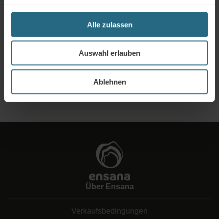
Alle zulassen
Anfragen
Schicken Sie uns Ihre Anfrage, damit wir das bestmögliche Angebot für Sie
Auswahl erlauben
erstellen können. Gerne teilen wir Ihnen weitere Informationen mit, die Sie
auf unserer Website nicht gefunden haben.
Ablehnen
ANFRAGE SENDEN
Über Ensana
Verkaufsbedingungen