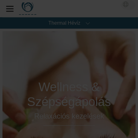
Thermal Hévíz
Wellness &
Szépségápolás
Relaxációs kezelések