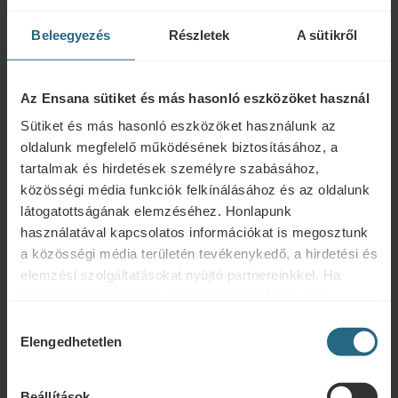
Beleegyezés
Részletek
A sütikről
Az Ensana sütiket és más hasonló eszközöket használ
Természetes bőrápolás
Sütiket és más hasonló eszközöket használunk az
oldalunk megfelelő működésének biztosításához, a
Masszázsok és rituálék
Aromamasszázs
tartalmak és hirdetések személyre szabásához,
közösségi média funkciók felkínálásához és az oldalunk
PDF áttekintés letöltése
Egyéni kezelési időtartam 25 perc
látogatottságának elemzéséhez. Honlapunk
használatával kapcsolatos információkat is megosztunk
a közösségi média területén tevékenykedő, a hirdetési és
Egyéni kezelési időtartam 50 perc
elemzési szolgáltatásokat nyújtó partnereinkkel. Ha
szeretné áttekinteni az adatokat és beállítani, hogy
Kérdések
milyen célokra használjuk a sütiket és más hasonló
Hozzájárulás
Egyéni kezelés időtartam 75 perc
eszközöket, kérjük, folytassa a "Részletek" gombra
Ensana szállodáinkkal vagy szolgáltatásainkkal kapcsolatos kérdéseivel
Elengedhetetlen
kiválasztása
kattintva. A legjobb felhasználói élmény érdekében
forduljon hozzánk bizalommal. A hűségprogramunkkal kapcsolatos
kérjük, folytassa a "Mindent engedélyez" gombra
kérdésekért és válaszokért kattintson ide.
Beállítások