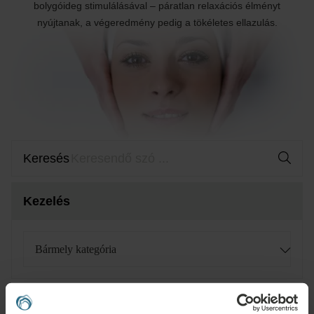
bolygóideg stimulálásával – páratlan relaxációs élményt
nyújtanak, a végeredmény pedig a tökéletes ellazulás.
Keresés
Kezelés
Bármely kategória
Minden szűrő törlése