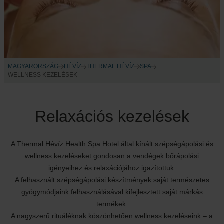
MAGYARORSZÁG
HÉVÍZ
THERMAL HÉVÍZ
SPA
WELLNESS KEZELÉSEK
Relaxációs kezelések
A Thermal Hévíz Health Spa Hotel által kínált szépségápolási és
wellness kezeléseket gondosan a vendégek bőrápolási
igényeihez és relaxációjához igazítottuk.
A felhasznált szépségápolási készítmények saját természetes
gyógymódjaink felhasználásával kifejlesztett saját márkás
termékek.
A nagyszerű rituáléknak köszönhetően wellness kezeléseink – a