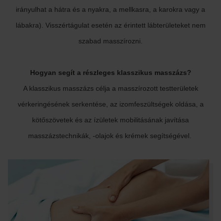
irányulhat a hátra és a nyakra, a mellkasra, a karokra vagy a
lábakra). Visszértágulat esetén az érintett lábterületeket nem
szabad masszírozni.
Hogyan segít a részleges klasszikus masszázs?
A klasszikus masszázs célja a masszírozott testterületek
vérkeringésének serkentése, az izomfeszültségek oldása, a
kötőszövetek és az ízületek mobilitásának javítása
masszázstechnikák, -olajok és krémek segítségével.