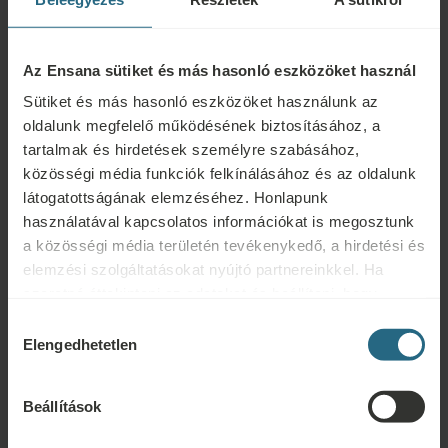
Fertőző betegségek, láz, akut gyulladás, kezeletlen vagy
Az Ensana sütiket és más hasonló eszközöket használ
ellenőrizetlen magas vérnyomás, epilepszia, akut trombózis,
lábfekélyek és bizonyos bőrbetegségek, inkontinencia, terhesség,
Sütiket és más hasonló eszközöket használunk az
pszichózis, alkohol- vagy kábítószer-fogyasztás, gyógyíthatatlan
oldalunk megfelelő működésének biztosításához, a
rosszindulatú daganatok, vérzési rendellenességek
tartalmak és hirdetések személyre szabásához,
közösségi média funkciók felkínálásához és az oldalunk
látogatottságának elemzéséhez. Honlapunk
használatával kapcsolatos információkat is megosztunk
a közösségi média területén tevékenykedő, a hirdetési és
Kérdések
elemzési szolgáltatásokat nyújtó partnereinkkel. Ha
szeretné áttekinteni az adatokat és beállítani, hogy
Ensana szállodáinkkal vagy szolgáltatásainkkal kapcsolatos kérdéseivel
milyen célokra használjuk a sütiket és más hasonló
Hozzájárulás
forduljon hozzánk bizalommal. A hűségprogramunkkal kapcsolatos
eszközöket, kérjük, folytassa a "Részletek" gombra
Elengedhetetlen
kiválasztása
kérdésekért és válaszokért kattintson ide.
kattintva. A legjobb felhasználói élmény érdekében
ÍRJON NEKÜNK
kérjük, folytassa a "Mindent engedélyez" gombra
Beállítások
kattintva.