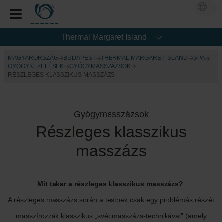
Thermal Margaret Island
MAGYARORSZÁG
BUDAPEST
THERMAL MARGARET ISLAND
SPA
GYÓGYKEZELÉSEK
GYÓGYMASSZÁZSOK
RÉSZLEGES KLASSZIKUS MASSZÁZS
Gyógymasszázsok
Részleges klasszikus
masszázs
Mit takar a részleges klasszikus masszázs?
A részleges masszázs során a testnek csak egy problémás részét
masszírozzák klasszikus „svédmasszázs-technikával” (amely