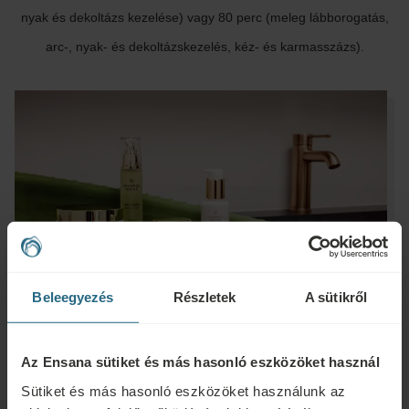
nyak és dekoltázs kezelése) vagy 80 perc (meleg lábborogatás,
arc-, nyak- és dekoltázskezelés, kéz- és karmasszázs).
Beleegyezés
Részletek
A sütikről
Az Ensana sütiket és más hasonló eszközöket használ
Sütiket és más hasonló eszközöket használunk az