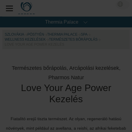
Thermia Palace
SZLOVÁKIA
PÖSTYÉN
THERMIA PALACE
SPA
WELLNESS KEZELÉSEK
TERMÉSZETES BŐRÁPOLÁS
LOVE YOUR AGE POWER KEZELÉS
Természetes bőrápolás, Arcápolási kezelések,
Pharmos Natur
Love Your Age Power
Kezelés
Fiatalító erejű tiszta természet. Az olyan, regeneráló hatású
növények, mint például az avellana, a reishi, az afrikai feketebab