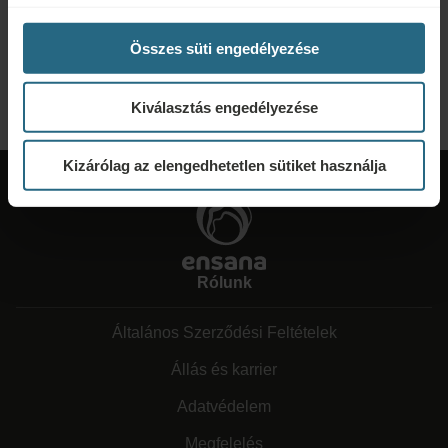
Lépjen velünk kapcsolatba az alábbi link segítségével, hogy a lehető
legjobb ajánlatot készíthessük Önnek. Szívesen megosztunk minden további
Összes süti engedélyezése
információt, amelyet nem talált meg weboldalunkon.
KÉRJEN AJÁNLATOT
Kiválasztás engedélyezése
Kizárólag az elengedhetetlen sütiket használja
Rólunk
Általános Szerződési Feltételek
Állás és karrier
Adatvédelem
Megfelelés