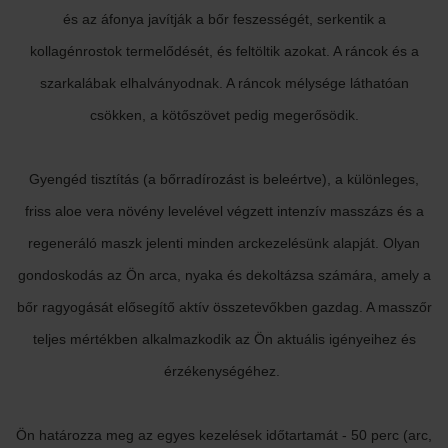
és az áfonya javítják a bőr feszességét, serkentik a
kollagénrostok termelődését, és feltöltik azokat. A ráncok és a
szarkalábak elhalványodnak. A ráncok mélysége láthatóan
csökken, a kötőszövet pedig megerősödik.
Gyengéd tisztítás (a bőrradírozást is beleértve), a különleges,
friss aloe vera növény levelével végzett intenzív masszázs és a
regeneráló maszk jelenti minden arckezelésünk alapját. Olyan
gondoskodás az Ön arca, nyaka és dekoltázsa számára, amely a
bőr ragyogását elősegítő aktív összetevőkben gazdag. A masszőr
teljes mértékben alkalmazkodik az Ön aktuális igényeihez és
érzékenységéhez.
Ön határozza meg az egyes kezelések időtartamát - 50 perc (arc,