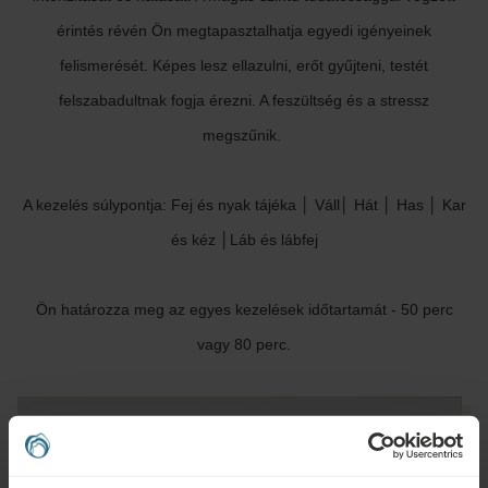
érintés révén Ön megtapasztalhatja egyedi igényeinek
felismerését. Képes lesz ellazulni, erőt gyűjteni, testét
felszabadultnak fogja érezni. A feszültség és a stressz
megszűnik.
A kezelés súlypontja: Fej és nyak tájéka │ Váll│ Hát │ Has │ Kar
és kéz │Láb és lábfej
Ön határozza meg az egyes kezelések időtartamát - 50 perc
vagy 80 perc.