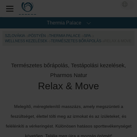
Thermia Palace
SZLOVÁKIA
PÖSTYÉN
THERMIA PALACE
SPA
WELLNESS KEZELÉSEK
TERMÉSZETES BŐRÁPOLÁS
RELAX & MOVE
Természetes bőrápolás, Testápolási kezelések,
Pharmos Natur
Relax & Move
Melegítő, méregtelenítő masszázs, amely megszünteti a
feszültséget, élettel tölti meg az izmokat és az ízületeket, és
felélénkíti a vérkeringést. Különösen hatásos sporttevékenységet
követően. Találja meg újra a mozgás örömét!