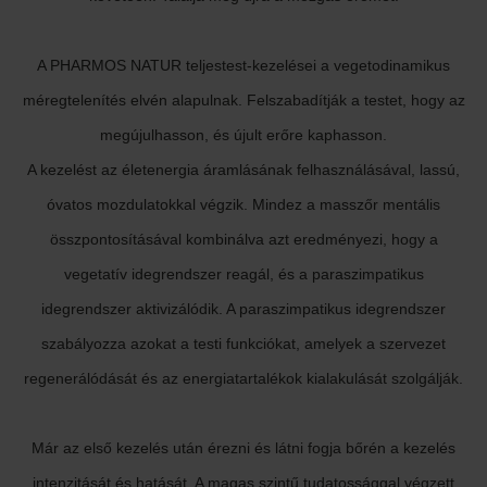
A PHARMOS NATUR teljestest-kezelései a vegetodinamikus
méregtelenítés elvén alapulnak. Felszabadítják a testet, hogy az
megújulhasson, és újult erőre kaphasson.
A kezelést az életenergia áramlásának felhasználásával, lassú,
óvatos mozdulatokkal végzik. Mindez a masszőr mentális
összpontosításával kombinálva azt eredményezi, hogy a
vegetatív idegrendszer reagál, és a paraszimpatikus
idegrendszer aktivizálódik. A paraszimpatikus idegrendszer
szabályozza azokat a testi funkciókat, amelyek a szervezet
regenerálódását és az energiatartalékok kialakulását szolgálják.
Már az első kezelés után érezni és látni fogja bőrén a kezelés
intenzitását és hatását. A magas szintű tudatossággal végzett