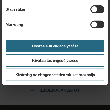
Statisztikai
Foglalás
Foglalja le legjobb ajánlatainkat itt. Ha szeretne csatlakozni
Marketing
hűségprogramunkhoz további kedvezményekért, előnyökért, vagy
egyszerűen csak hírlevelet szeretne kapni az összes hírről, kattintson ide.
FOGLALÁS
Összes süti engedélyezése
Ajánlatkérés
Kiválasztás engedélyezése
Lépjen velünk kapcsolatba az alábbi link segítségével, hogy a lehető
Kizárólag az elengedhetetlen sütiket használja
legjobb ajánlatot készíthessük Önnek. Szívesen megosztunk minden további
információt, amelyet nem talált meg weboldalunkon.
KÉRJEN AJÁNLATOT