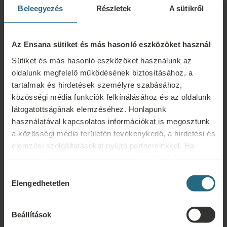
Beleegyezés
Részletek
A sütikről
Az Ensana sütiket és más hasonló eszközöket használ
Sütiket és más hasonló eszközöket használunk az
oldalunk megfelelő működésének biztosításához, a
tartalmak és hirdetések személyre szabásához,
közösségi média funkciók felkínálásához és az oldalunk
látogatottságának elemzéséhez. Honlapunk
használatával kapcsolatos információkat is megosztunk
a közösségi média területén tevékenykedő, a hirdetési és
elemzési szolgáltatásokat nyújtó partnereinkkel. Ha
Kérdések
szeretné áttekinteni az adatokat és beállítani, hogy
milyen célokra használjuk a sütiket és más hasonló
Ensana szállodáinkkal vagy szolgáltatásainkkal kapcsolatos kérdéseivel
Hozzájárulás
eszközöket, kérjük, folytassa a "Részletek" gombra
forduljon hozzánk bizalommal. A hűségprogramunkkal kapcsolatos
Elengedhetetlen
kiválasztása
kattintva. A legjobb felhasználói élmény érdekében
kérdésekért és válaszokért kattintson ide.
kérjük, folytassa a "Mindent engedélyez" gombra
Beállítások
ÍRJON NEKÜNK
kattintva.