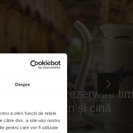
Centrální Lázně
Oferte și promoții
Despre
Promoție de rezervare ti
spa, mic dejun și cină
tru a oferi funcții de rețele
 către dvs. a site-ului nostru
le pentru care vor fi utilizate
Rezervare de la
€
90
€
77
-14 %