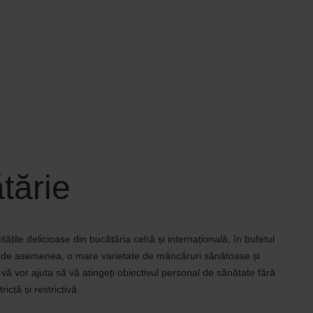
tărie
tățile delicioase din bucătăria cehă și internațională, în bufetul
i, de asemenea, o mare varietate de mâncăruri sănătoase și
e vă vor ajuta să vă atingeți obiectivul personal de sănătate fără
ictă și restrictivă.