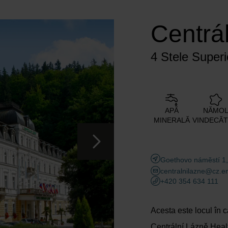
Adulți
Copii
Centrá
Adaugă cameră
4 Stele Superi
APĂ
NĂMO
MINERALĂ
VINDECĂ
Goethovo náměstí 1,
centralnilazne@cz.e
+420 354 634 111
Acesta este locul în 
Centrální Lázně Heal