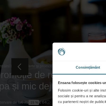
trální Lázně
Oferte și promoții
Consimțământ
romoție de rezervare timp
Ensana folosește cookies-uri
pa și mic dejun
Folosim cookie-uri și alte ins
sociale și pentru a ne analiza
cu partenerii noștri de publicit
ervare de la
€
75
€
64
-15 %