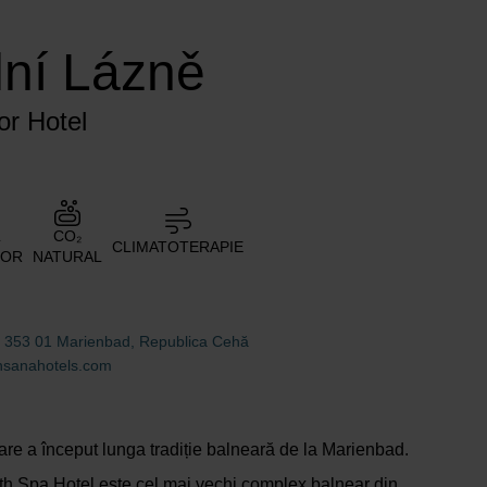
lní Lázně
or Hotel
L
CO₂
CLIMATOTERAPIE
TOR
NATURAL
 353 01 Marienbad, Republica Cehă
nsanahotels.com
care a început lunga tradiție balneară de la Marienbad.
th Spa Hotel este cel mai vechi complex balnear din