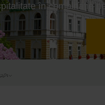
spitalitate în combinație p
2
1
Errors?
Camere
#
1