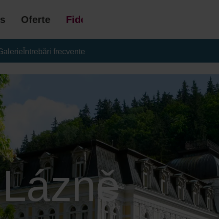
s
Oferte
Fidelizare
Galerie
Întrebări frecvente
 Lázně