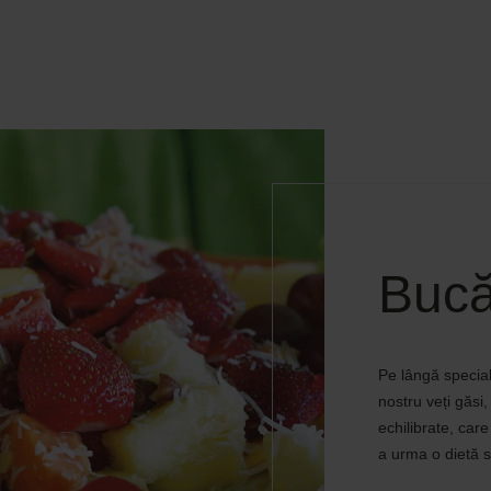
Bucă
Pe lângă speciali
nostru veți găs
echilibrate, car
a urma o dietă str