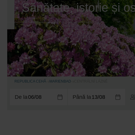
Sănătate, istorie și o
REPUBLICA CEHĂ
MARIENBAD
CENTRÁLNÍ LÁZNĚ
De la
Până la