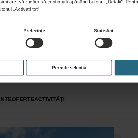
 similare, vă rugăm să continuați apăsând butonul „Detalii”. Pen
tonul „Activați tot”.
Preferinţe
Statistici
Permite selecția
ENTE
OFERTE
ACTIVITĂȚI