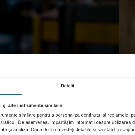
Detalii
urie cu cazare cu
 și alte instrumente similare
trumente similare pentru a personaliza conținutul și reclamele, pen
 traficul. De asemenea, împărtășim informații despre utilizarea de
ate și analiză. Dacă doriți să vedeți detaliile și să stabiliți scopuri
EXPLORAȚI