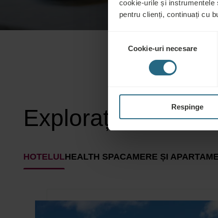
cookie-urile și instrumentele
pentru clienți, continuați cu bu
Selecția
Cookie-uri necesare
consimțământului
Respinge
Explorați hotelul
HOTELUL
HEALTH SPA
CAMERE ȘI APARTAM