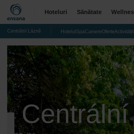
Hoteluri
Sănătate
Wellnes
Centrální Lázně
Hotelul
Spa
Camere
Oferte
Activități
Centrální