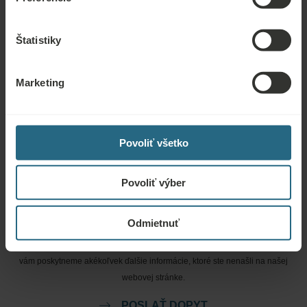
nájdete tu.
POLOŽIŤ OTÁZKU
Štatistiky
Rezervácie
Marketing
Tu si môžete rezervovať naše najlepšie ponuky. Ak sa chcete zapojiť do
nášho vernostného programu a získať ďalšie zľavy, výhody alebo len chcete
Povoliť všetko
dostávať novinky o všetkých novinkách, kliknite sem.
REZERVOVAŤ TERAZ
Povoliť výber
Dopyty
Odmietnuť
Pošlite nám dopyt, aby sme pre vás pripravili najlepšiu možnú ponuku. Radi
vám poskytneme akékoľvek ďalšie informácie, ktoré ste nenašli na našej
webovej stránke.
POSLAŤ DOPYT