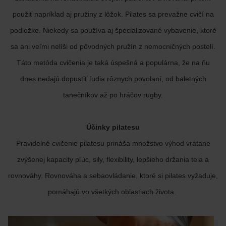
použiť napríklad aj pružiny z lôžok. Pilates sa prevažne cvičí na
podložke. Niekedy sa používa aj špecializované vybavenie, ktoré
sa ani veľmi nelíši od pôvodných pružín z nemocničných postelí.
Táto metóda cvičenia je taká úspešná a populárna, že na ňu
dnes nedajú dopustiť ľudia rôznych povolaní, od baletných
tanečníkov až po hráčov rugby.
Účinky pilatesu
Pravidelné cvičenie pilatesu prináša množstvo výhod vrátane
zvýšenej kapacity pľúc, sily, flexibility, lepšieho držania tela a
rovnováhy. Rovnováha a sebaovládanie, ktoré si pilates vyžaduje,
pomáhajú vo všetkých oblastiach života.