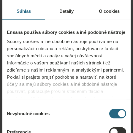
stres, únava, niektoré neurologické ochorenia, niektoré
Súhlas
Detaily
O cookies
onkologické ochorenia
Nie je možné použiť v nasledujúcich
Ensana používa súbory cookies a iné podobné nástroje
prípadoch:
Súbory cookies a iné obdobné nástroje používame na
personalizáciu obsahu a reklám, poskytovanie funkcií
Infekčné choroby, horúčka, akútny zápal, dýchavičnosť, srdcová
sociálnych médií a analýzu našej návštevnosti.
nedostatočnosť, tehotenstvo, nestabilný diabetes alebo krvný
Informácie o vašom používaní našich stránok tiež
tlak, psychóza, užívanie alkoholu alebo drog, zdravotná
zdieľame s našimi reklamnými a analytickými partnermi.
indispozícia
Pokiaľ si prajete prejsť podrobne a nastaviť, na ktoré
účely sa majú súbory cookies a iné obdobné nástroje
používať, pokračujte prosím stlačením tlačidla
„Podrobnosti“. Pre najlepšiu zákaznícku skúsenosť
pokračujte tlačidlom „Prijať všetky“.
Výber
Otázky
Nevyhnutné cookies
súhlasu
Kontaktujte nás s akoukoľvek otázkou týkajúcou sa našich hotelov Ensana
alebo služieb. Otázky a odpovede týkajúce sa nášho vernostného programu
Preferencie