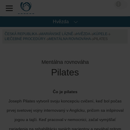
Hvězda
ČESKÁ REPUBLIKA
MARIÁNSKÉ LÁZNĚ
HVĚZDA
KÚPELE
LIEČEBNÉ PROCEDÚRY
MENTÁLNA ROVNOVÁHA
PILATES
Mentálna rovnováha
Pilates
Čo je pilates
Joseph Pilates vytvoril svoju koncepciu cvičení, keď bol počas
prvej svetovej vojny internovaný v Anglicku, pričom sa inšpiroval
jogou a tajči. Keď pracoval v nemocnici, začal vymýšľať
zariadenia na rehabilitáciu svojich pacientov a neváhal pritom