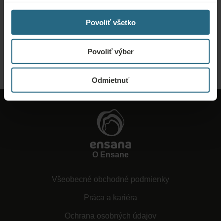
pobytový balík na min. 2 prenocovania
Pošlite nám dopyt, aby sme pre vás pripravili najlepšiu možnú ponuku. Radi
Povoliť všetko
vám poskytneme akékoľvek ďalšie informácie, ktoré ste nenašli na našej
webovej stránke.
Povoliť výber
POSLAŤ DOPYT
Odmietnuť
O Ensane
Všeobecné obchodné podmienky
Práca a kariéra
Ochrana osobných údajov