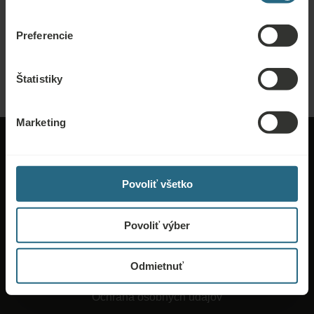
Pošlite nám dopyt, aby sme pre vás pripravili najlepšiu možnú ponuku. Radi
vám poskytneme akékoľvek ďalšie informácie, ktoré ste nenašli na našej
Preferencie
webovej stránke.
POSLAŤ DOPYT
Štatistiky
Marketing
Povoliť všetko
O Ensane
Povoliť výber
Všeobecné obchodné podmienky
Odmietnuť
Práca a kariéra
Ochrana osobných údajov