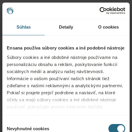
Otázky
Kontaktujte nás s akoukoľvek otázkou týkajúcou sa našich hotelov Ensana
Súhlas
Detaily
O cookies
alebo služieb. Otázky a odpovede týkajúce sa nášho vernostného programu
nájdete tu.
Ensana používa súbory cookies a iné podobné nástroje
POLOŽIŤ OTÁZKU
Súbory cookies a iné obdobné nástroje používame na
personalizáciu obsahu a reklám, poskytovanie funkcií
Rezervácie
sociálnych médií a analýzu našej návštevnosti.
Informácie o vašom používaní našich stránok tiež
Tu si môžete rezervovať naše najlepšie ponuky. Ak sa chcete zapojiť do
zdieľame s našimi reklamnými a analytickými partnermi.
nášho vernostného programu a získať ďalšie zľavy, výhody alebo len chcete
Pokiaľ si prajete prejsť podrobne a nastaviť, na ktoré
dostávať novinky o všetkých novinkách, kliknite sem.
účely sa majú súbory cookies a iné obdobné nástroje
REZERVOVAŤ TERAZ
používať, pokračujte prosím stlačením tlačidla
„Podrobnosti“. Pre najlepšiu zákaznícku skúsenosť
pokračujte tlačidlom „Prijať všetky“.
Výber
Dopyty
Nevyhnutné cookies
súhlasu