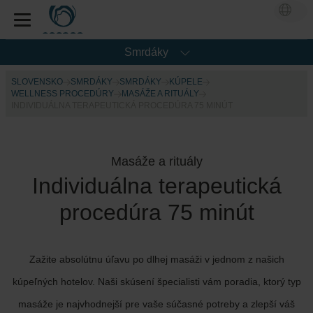
Smrdáky
SLOVENSKO
SMRDÁKY
SMRDÁKY
KÚPELE
WELLNESS PROCEDÚRY
MASÁŽE A RITUÁLY
INDIVIDUÁLNA TERAPEUTICKÁ PROCEDÚRA 75 MINÚT
Masáže a rituály
Individuálna terapeutická
procedúra 75 minút
Zažite absolútnu úľavu po dlhej masáži v jednom z našich
kúpeľných hotelov. Naši skúsení špecialisti vám poradia, ktorý typ
masáže je najvhodnejší pre vaše súčasné potreby a zlepší váš