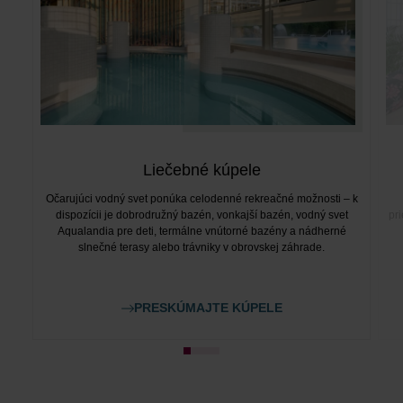
Liečebné kúpele
Očarujúci vodný svet ponúka celodenné rekreačné možnosti – k
dispozícii je dobrodružný bazén, vonkajší bazén, vodný svet
pr
Aqualandia pre deti, termálne vnútorné bazény a nádherné
slnečné terasy alebo trávniky v obrovskej záhrade.
PRESKÚMAJTE KÚPELE