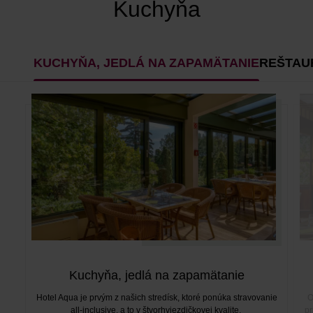
Kuchyňa
KUCHYŇA, JEDLÁ NA ZAPAMÄTANIE
REŠTAU
Kuchyňa, jedlá na zapamätanie
Hotel Aqua je prvým z našich stredísk, ktoré ponúka stravovanie
O
all-inclusive, a to v štvorhviezdičkovej kvalite.
pr