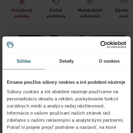
Pohybový
Kožné
Metabolické
Dýchaci
systém
problémy
ochorenia
cesty
Súhlas
Detaily
O cookies
Ensana používa súbory cookies a iné podobné nástroje
Súbory cookies a iné obdobné nástroje používame na
personalizáciu obsahu a reklám, poskytovanie funkcií
sociálnych médií a analýzu našej návštevnosti.
Pohybový systém
Informácie o vašom používaní našich stránok tiež
zdieľame s našimi reklamnými a analytickými partnermi.
Zdravie:
Pokiaľ si prajete prejsť podrobne a nastaviť, na ktoré