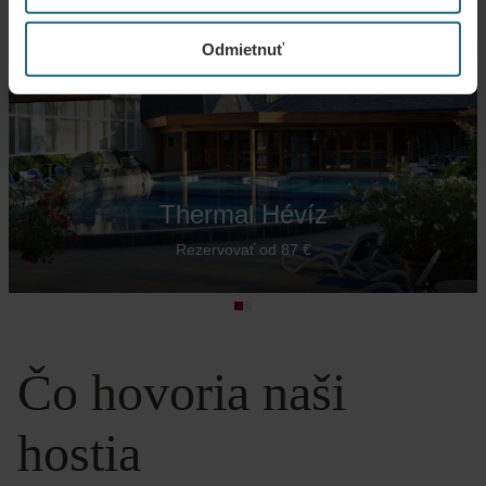
Odmietnuť
Thermal Hévíz
Rezervovať od 87 €
Čo hovoria naši
hostia