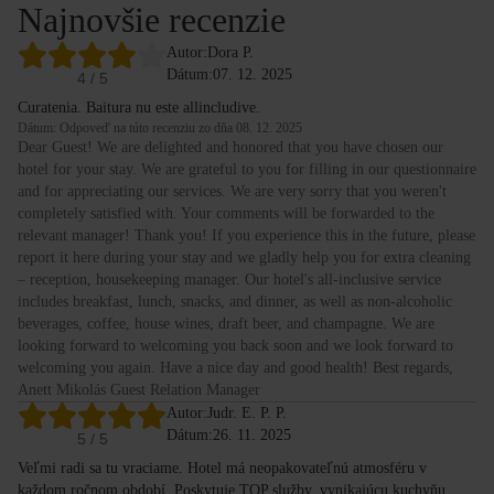
Najnovšie recenzie
Autor:
Dora P.
Dátum:
07. 12. 2025
4
/ 5
Curatenia. Baitura nu este allincludive.
Dátum: Odpoveď na túto recenziu zo dňa 08. 12. 2025
Dear Guest! We are delighted and honored that you have chosen our
hotel for your stay. We are grateful to you for filling in our questionnaire
and for appreciating our services. We are very sorry that you weren't
completely satisfied with. Your comments will be forwarded to the
relevant manager! Thank you! If you experience this in the future, please
report it here during your stay and we gladly help you for extra cleaning
– reception, housekeeping manager. Our hotel's all-inclusive service
includes breakfast, lunch, snacks, and dinner, as well as non-alcoholic
beverages, coffee, house wines, draft beer, and champagne. We are
looking forward to welcoming you back soon and we look forward to
welcoming you again. Have a nice day and good health! Best regards,
Anett Mikolás Guest Relation Manager
Autor:
Judr. E. P. P.
Dátum:
26. 11. 2025
5
/ 5
Veľmi radi sa tu vraciame. Hotel má neopakovateľnú atmosféru v
každom ročnom období. Poskytuje TOP služby, vynikajúcu kuchyňu,