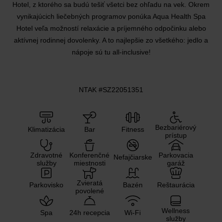
Hotel, z ktorého sa budú tešiť všetci bez ohľadu na vek. Okrem
vynikajúcich liečebných programov ponúka Aqua Health Spa
Hotel veľa možností relaxácie a príjemného odpočinku alebo
aktívnej rodinnej dovolenky. A to najlepšie zo všetkého: jedlo a
nápoje sú tu all-inclusive!
NTAK #SZ22051351
Bezbariérový
Klimatizácia
Bar
Fitness
prístup
Zdravotné
Konferenčné
Parkovacia
Nefajčiarske
služby
miestnosti
garáž
Zvieratá
Parkovisko
Bazén
Reštaurácia
povolené
Wellness
Spa
24h recepcia
Wi-Fi
služby