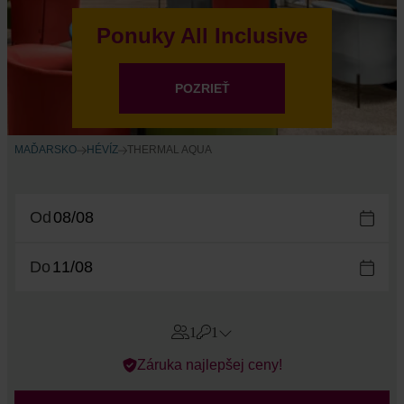
Ponuky All Inclusive
POZRIEŤ
MAĎARSKO
HÉVÍZ
THERMAL AQUA
Od
Do
1
1
Errors?
Záruka najlepšej ceny!
Izby
#
1