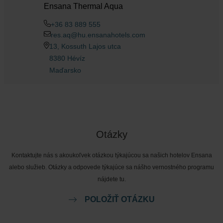
Ensana Thermal Aqua
+36 83 889 555
res.aq@hu.ensanahotels.com
13, Kossuth Lajos utca
8380 Hévíz
Maďarsko
Otázky
Kontaktujte nás s akoukoľvek otázkou týkajúcou sa našich hotelov Ensana
alebo služieb. Otázky a odpovede týkajúce sa nášho vernostného programu
nájdete tu.
POLOŽIŤ OTÁZKU