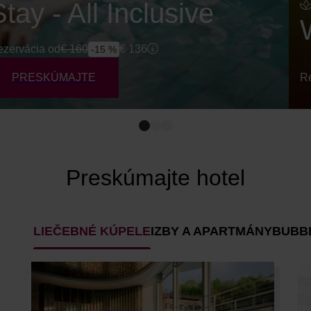
Stay - All Inclusive
zervácia od
€
160
€
136
-15 %
PRESKÚMAJTE
Re
Preskúmajte hotel
LIEČEBNÉ KÚPELE
IZBY A APARTMÁNY
BUBB