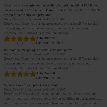
Chceli by sme s manželkou pochváliť p.Veroniku na MUD PACK, ten
bahenný zábal bol vinikajúci. Dokúpili sme si ďalší, ale to už robil chlap,
nebolo to take dobré ako prvý krát
Dátum: Odpoveď na túto recenziu zo dňa 18. 11. 2025
Dear Guest, Thank you for the great review of our hotel! We are glad
that you enjoyed your stay and hope to see you again very soon.
Sincerely, Judit Csiszár Guest Relations Manager
Autor:
Blazena
Dátum:
09. 11. 2025
5
/ 5
Bola som velmi spokojna a tesim sa na dalsi pobyt
Dátum: Odpoveď na túto recenziu zo dňa 10. 11. 2025
Dear Guest, Thank you for the great review of our hotel! We are glad
that you enjoyed your stay and hope to see you again very soon.
Sincerely, Judit Csiszár Guest Relations Manager
Autor:
Viera K.
Dátum:
03. 11. 2025
5
/ 5
Vyborne ako vzdy a opat sa radi vratime
Dátum: Odpoveď na túto recenziu zo dňa 03. 11. 2025
Dear Guest! We are delighted and honored that you have chosen our
hotel for your stay. We are grateful to you for filling in our questionnaire
and for appreciating our services. Thank you so much for your kind