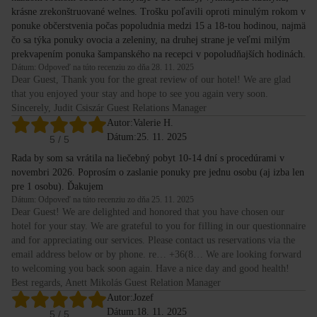
krásne zrekonštruované welnes. Trošku poľavili oproti minulým rokom v
ponuke občerstvenia počas popoludnia medzi 15 a 18-tou hodinou, najmä
čo sa týka ponuky ovocia a zeleniny, na druhej strane je veľmi milým
prekvapením ponuka šampanského na recepci v popoludňajších hodinách.
Dátum: Odpoveď na túto recenziu zo dňa 28. 11. 2025
Dear Guest, Thank you for the great review of our hotel! We are glad
that you enjoyed your stay and hope to see you again very soon.
Sincerely, Judit Csiszár Guest Relations Manager
Autor:
Valerie H.
Dátum:
25. 11. 2025
5
/ 5
Rada by som sa vrátila na liečebný pobyt 10-14 dní s procedúrami v
novembri 2026. Poprosím o zaslanie ponuky pre jednu osobu (aj izba len
pre 1 osobu). Ďakujem
Dátum: Odpoveď na túto recenziu zo dňa 25. 11. 2025
Dear Guest! We are delighted and honored that you have chosen our
hotel for your stay. We are grateful to you for filling in our questionnaire
and for appreciating our services. Please contact us reservations via the
email address below or by phone. re… +36(8… We are looking forward
to welcoming you back soon again. Have a nice day and good health!
Best regards, Anett Mikolás Guest Relation Manager
Autor:
Jozef
Dátum:
18. 11. 2025
5
/ 5