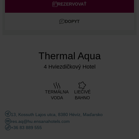
Dospelí
REZERVOVAŤ
Deti
DOPYT
Pridať izbu
Thermal Aqua
4 Hviezdičkový Hotel
TERMÁLNA
LIEČIVÉ
VODA
BAHNO
13, Kossuth Lajos utca, 8380 Hévíz, Maďarsko
res.aq@hu.ensanahotels.com
+36 83 889 555