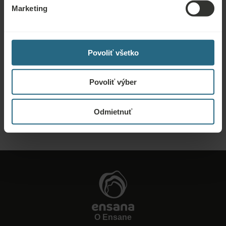
dostávať novinky o všetkých novinkách, kliknite sem.
Marketing
REZERVOVAŤ TERAZ
Povoliť všetko
Dopyty
Pošlite nám dopyt, aby sme pre vás pripravili najlepšiu možnú ponuku. Radi
Povoliť výber
vám poskytneme akékoľvek ďalšie informácie, ktoré ste nenašli na našej
webovej stránke.
Odmietnuť
POSLAŤ DOPYT
O Ensane