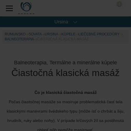
Ursina
RUMUNSKO
SOVATA
URSINA
KÚPELE
LIEČEBNÉ PROCEDÚRY
BALNEOTERAPIA
ČIASTOČNÁ KLASICKÁ MASÁŽ
Balneoterapia, Termálne a minerálne kúpele
Čiastočná klasická masáž
Čo je klasická čiastočná masáž
Počas čiastočnej masáže sa masíruje problematická časť tela
klasickými manévrami švédskeho typu (môže ísť o chrbát a šiju,
hrudník, ruky alebo nohy). V prípade kŕčových žíl sa postihnutá
oblasť nôh nemôže masírovať.