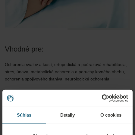
Vhodné pre:
Ochorenia svalov a kostí, ortopedická a poúrazová rehabilitácia,
stres, únava, metabolické ochorenia a poruchy krvného obehu,
ochorenia spojivového tkaniva, neurologické ochorenia
Nie je možné použiť v nasledujúcich
prípadoch:
Súhlas
Detaily
O cookies
Infekčné choroby, horúčka, akútny zápal, neliečená alebo
nekontrolovaná hypertenzia, epilepsia, akútna trombóza, vredy