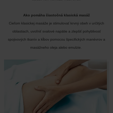
Ako pomáha čiastočná klasická masáž
Cieľom klasickej masáže je stimulovať krvný obeh v určitých
oblastiach, uvoľniť svalové napätie a zlepšiť pohyblivosť
spojivových tkanív a kĺbov pomocou špecifických manévrov a
masážneho oleja alebo emulzie.