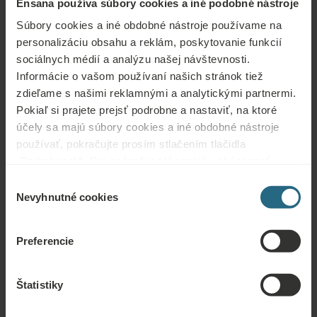
na nohách a iné kožné problémy, niektoré kožné ochorenia,
Ensana používa súbory cookies a iné podobné nástroje
inkontinencia, tehotenstvo, psychóza, užívanie alkoholu alebo
Súbory cookies a iné obdobné nástroje používame na
drog, neliečiteľné malígne nádory a poruchy zrážania krvi
personalizáciu obsahu a reklám, poskytovanie funkcií
sociálnych médií a analýzu našej návštevnosti.
Informácie o vašom používaní našich stránok tiež
zdieľame s našimi reklamnými a analytickými partnermi.
Pokiaľ si prajete prejsť podrobne a nastaviť, na ktoré
Otázky
účely sa majú súbory cookies a iné obdobné nástroje
používať, pokračujte prosím stlačením tlačidla
Kontaktujte nás s akoukoľvek otázkou týkajúcou sa našich hotelov Ensana
„Podrobnosti“. Pre najlepšiu zákaznícku skúsenosť
alebo služieb. Otázky a odpovede týkajúce sa nášho vernostného programu
pokračujte tlačidlom „Prijať všetky“.
nájdete tu.
Výber
Nevyhnutné cookies
súhlasu
POLOŽIŤ OTÁZKU
Preferencie
Rezervácie
Štatistiky
Tu si môžete rezervovať naše najlepšie ponuky. Ak sa chcete zapojiť do
nášho vernostného programu a získať ďalšie zľavy, výhody alebo len chcete