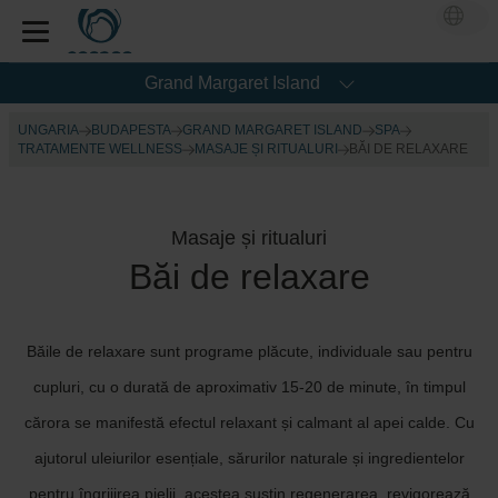
Grand Margaret Island
UNGARIA
BUDAPESTA
GRAND MARGARET ISLAND
SPA
TRATAMENTE WELLNESS
MASAJE ȘI RITUALURI
BĂI DE RELAXARE
Masaje și ritualuri
Băi de relaxare
Băile de relaxare sunt programe plăcute, individuale sau pentru
cupluri, cu o durată de aproximativ 15-20 de minute, în timpul
cărora se manifestă efectul relaxant și calmant al apei calde. Cu
ajutorul uleiurilor esențiale, sărurilor naturale și ingredientelor
pentru îngrijirea pielii, acestea susțin regenerarea, revigorează