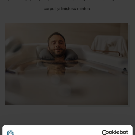
corpul și liniștesc mintea.