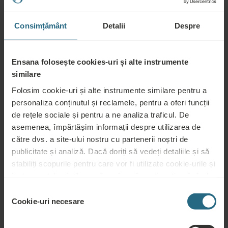
Întrebări
Consimțământ
Detalii
Despre
Vă rugăm să ne contactați pentru orice întrebare legată de hotelurile noastre
Ensana, sau de serviciile noastre. Pentru întrebări și răspunsuri legate de
programul nostru de loialitate, vă rugăm să faceți click aici.
Ensana folosește cookies-uri și alte instrumente
PUNEȚI O ÎNTREBARE
similare
Folosim cookie-uri și alte instrumente similare pentru a
personaliza conținutul și reclamele, pentru a oferi funcții
Rezervări
de rețele sociale și pentru a ne analiza traficul. De
Rezervați cele mai bune oferte aici. Dacă doriți să vă înscrieți în programul
asemenea, împărtășim informații despre utilizarea de
nostru de loialitate pentru reduceri și beneficii suplimentare sau pur și simplu
către dvs. a site-ului nostru cu partenerii noștri de
doriți să primiți buletine informative despre toate noutățile, faceți click aici.
publicitate și analiză. Dacă doriți să vedeți detaliile și să
stabiliți scopurile pentru care vor fi utilizate cookie-urile și
REZERVAȚI ACUM
instrumentele similare, vă rugăm să continuați apăsând
butonul „Detalii”. Pentru cea mai bună experiență pentru
Selecția
clienți, continuați cu butonul „Activați tot”.
Cookie-uri necesare
Cerere ofertă
consimțământului
Trimiteți cererea dvs., pentru a vă pregăti cea mai bună ofertă posibilă. Vom