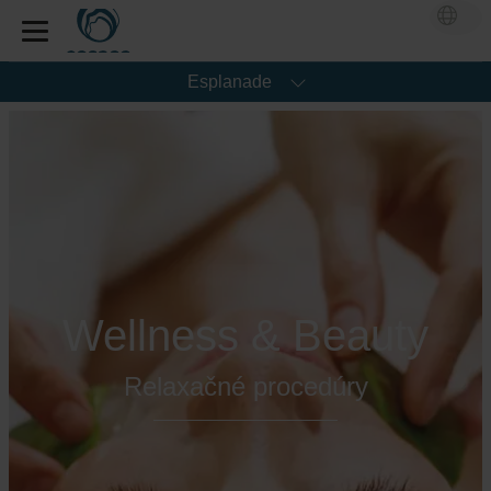
Esplanade
Wellness & Beauty
Relaxačné procedúry