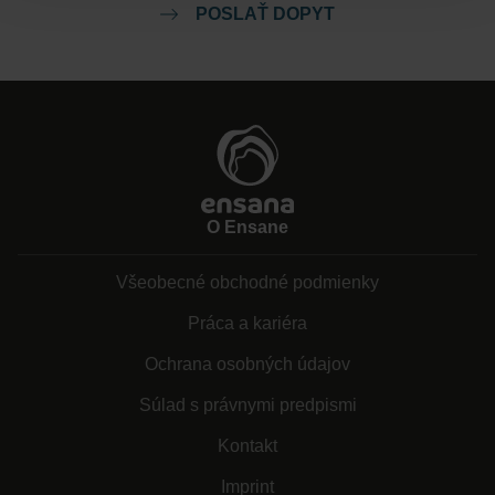
POSLAŤ DOPYT
Nature of Men - Energising Treatment
Nature of Men - Freshness Boost
Relax & Move
O Ensane
Remedy
Všeobecné obchodné podmienky
Práca a kariéra
Sublime Skin
Ochrana osobných údajov
Sublime Skin Eye Intensive
Súlad s právnymi predpismi
Kontakt
Tranquillity Pro Sleep Massage
Imprint