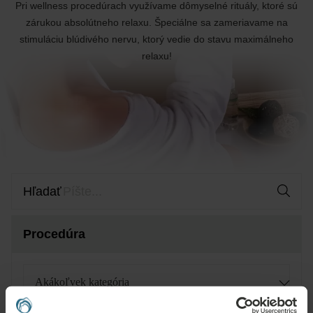
Pri wellness procedúrach využívame dômyselné rituály, ktoré sú
zárukou absolútneho relaxu. Špeciálne sa zameriavame na
stimuláciu blúdivého nervu, ktorý vedie do stavu maximálneho
relaxu!
Hľadať
Procedúra
Akákoľvek kategória