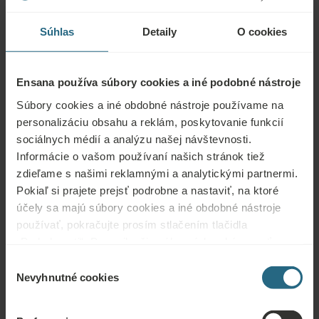
Vymazat všetky filtre
Súhlas
Detaily
O cookies
Ensana používa súbory cookies a iné podobné nástroje
Súbory cookies a iné obdobné nástroje používame na
Prírodná starostlivosť o pleť
personalizáciu obsahu a reklám, poskytovanie funkcií
sociálnych médií a analýzu našej návštevnosti.
Masáže a rituály
Informácie o vašom používaní našich stránok tiež
Active Pureness
zdieľame s našimi reklamnými a analytickými partnermi.
Pokiaľ si prajete prejsť podrobne a nastaviť, na ktoré
Prehľad na stiahnutie vo formáte PDF
Individuálna terapeutická procedúra 25 minút
účely sa majú súbory cookies a iné obdobné nástroje
Aromatická masáž
používať, pokračujte prosím stlačením tlačidla
„Podrobnosti“. Pre najlepšiu zákaznícku skúsenosť
Individuálna terapeutická procedúra 50 minút
Body Detox
pokračujte tlačidlom „Prijať všetky“.
Výber
Otázky
Nevyhnutné cookies
súhlasu
Individuálna terapeutická procedúra 75 minút
Detoxikačna aromaterapeutická masáž
Kontaktujte nás s akoukoľvek otázkou týkajúcou sa našich hotelov Ensana