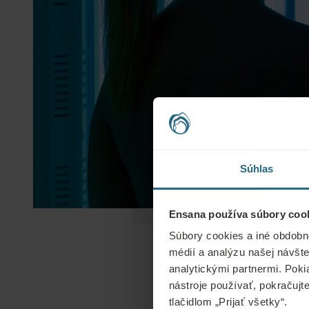
Súhlas
Ensana používa súbory cook
Súbory cookies a iné obdobn
médií a analýzu našej návšte
analytickými partnermi. Poki
nástroje používať, pokračujt
tlačidlom „Prijať všetky“.