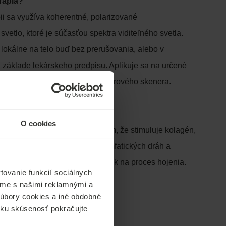
erapia?
pii sa využíva koherentné, polarizované
vetlo, ktoré je súčasťou spektra viditeľného svetla.
 lokálne na telo buď bez prerušovania, alebo v
a základe lekárskeho predpisu. Aplikuje sa na určené
šie plochy prostredníctvom laserového skenera.
rapia pomáha?
O cookies
timulačný účinok, a to najmä tým, že stimuluje kolagén,
áciu pokožky, krvných ciev a lymfatických dráh a
e kyslíka, čo má pozitívny účinok na proces hojenia.
ovanie funkcií sociálnych
ľame s našimi reklamnými a
 súbory cookies a iné obdobné
ícku skúsenosť pokračujte