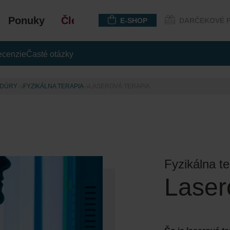
Ponuky
Členstvo
E-SHOP
DARČEKOVÉ 
cenzie
Časté otázky
EDÚRY
FYZIKÁLNA TERAPIA
LASEROVÁ TERAPIA
Fyzikálna t
Laser