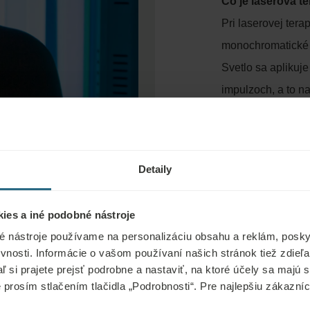
Čo je laserová t
Pri laserovej tera
monochromatické s
Svetlo sa aplikuje
impulzoch, a to n
body alebo na väč
Ako laserová te
Detaily
Má špeciálny bios
urýchľuje regener
ies a iné podobné nástroje
zlepšuje využívani
é nástroje používame na personalizáciu obsahu a reklám, poskyt
vnosti. Informácie o vašom používaní našich stránok tiež zdie
aľ si prajete prejsť podrobne a nastaviť, na ktoré účely sa majú
e prosím stlačením tlačidla „Podrobnosti“. Pre najlepšiu zákazn