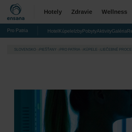
Hotely
Zdravie
Wellness
Pro Patria
Hotel
Kúpele
Izby
Pobyty
Aktivity
Galéria
Re
SLOVENSKO
PIEŠŤANY
PRO PATRIA
KÚPELE
LIEČEBNÉ PROC