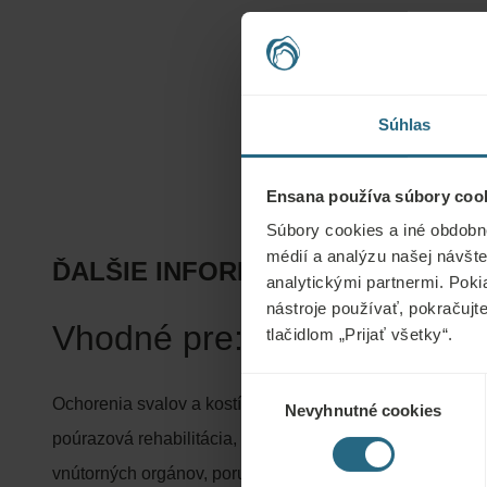
Súhlas
Ensana používa súbory cook
Súbory cookies a iné obdobn
médií a analýzu našej návšte
ĎALŠIE INFORMÁCIE
analytickými partnermi. Poki
nástroje používať, pokračujt
Vhodné pre:
tlačidlom „Prijať všetky“.
Výber
Ochorenia svalov a kostí (funkčné alebo degeneratívne),
Nevyhnutné cookies
súhlasu
poúrazová rehabilitácia, funkčné a chronické organické 
vnútorných orgánov, poruchy krvného obehu, porucha r