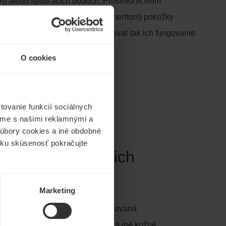
h) alebo spúšťacích bodoch. Prostredníctvom
ulácie s príslušnou časťou (segmentom) pokožky
vplyvniť hlbšie tkanivá a regulovať tak ich fungovanie.
s:
vyžaduje sa
O cookies
ovanie funkcií sociálnych
ľame s našimi reklamnými a
 súbory cookies a iné obdobné
ícku skúsenosť pokračujte
žiť v nasledujúcich
Marketing
 zápal, neliečená alebo nekontrolovaná
bóza, flebitída, vredy na nohách a iné kožné