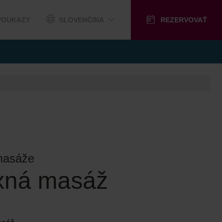
POUKAZY
SLOVENČINA
REZERVOVAŤ
masáže
xná masáž