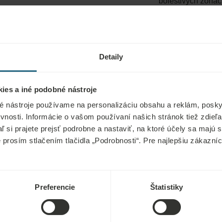
bolestivých zónac
povrchovej manip
môžeme, naopak, o
Lekársky predpi
Detaily
ies a iné podobné nástroje
é nástroje používame na personalizáciu obsahu a reklám, poskyt
vnosti. Informácie o vašom používaní našich stránok tiež zdie
aľ si prajete prejsť podrobne a nastaviť, na ktoré účely sa majú
e prosím stlačením tlačidla „Podrobnosti“. Pre najlepšiu zákazn
Nie je možné pou
prípadoch:
 ortopedická a
Preferencie
Štatistiky
poruchy niektorých
Infekčné choroby, horúčka, akútny
egulácie nervového
hypertenzia, epilepsia, akútna trom