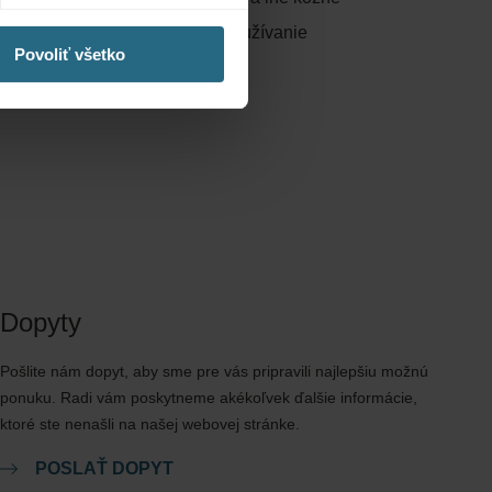
nencia, tehotenstvo, psychóza, užívanie
Povoliť všetko
Dopyty
Pošlite nám dopyt, aby sme pre vás pripravili najlepšiu možnú
ponuku. Radi vám poskytneme akékoľvek ďalšie informácie,
ktoré ste nenašli na našej webovej stránke.
POSLAŤ DOPYT