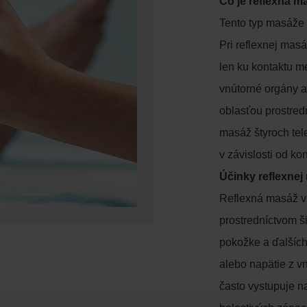
Čo je reflexná 
Tento typ masáže v
Pri reflexnej masá
len ku kontaktu m
vnútorné orgány al
oblasťou prostredn
masáž štyroch tele
v závislosti od k
Účinky reflexnej
Reflexná masáž v
prostredníctvom š
pokožke a ďalších 
alebo napätie z v
často vystupuje na