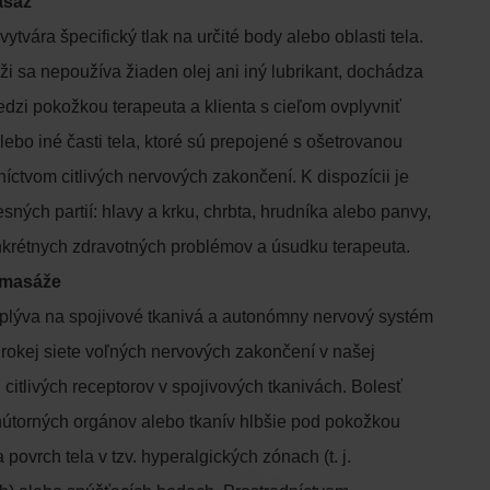
masáž
ytvára špecifický tlak na určité body alebo oblasti tela.
ži sa nepoužíva žiaden olej ani iný lubrikant, dochádza
edzi pokožkou terapeuta a klienta s cieľom ovplyvniť
ebo iné časti tela, ktoré sú prepojené s ošetrovanou
íctvom citlivých nervových zakončení. K dispozícii je
sných partií: hlavy a krku, chrbta, hrudníka alebo panvy,
onkrétnych zdravotných problémov a úsudku terapeuta.
 masáže
plýva na spojivové tkanivá a autonómny nervový systém
irokej siete voľných nervových zakončení v našej
citlivých receptorov v spojivových tkanivách. Bolesť
nútorných orgánov alebo tkanív hlbšie pod pokožkou
 povrch tela v tzv. hyperalgických zónach (t. j.