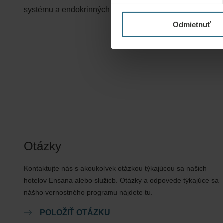
systému a endokrinných žliaz
Odmietnuť
Otázky
Kontaktujte nás s akoukoľvek otázkou týkajúcou sa našich
hotelov Ensana alebo služieb. Otázky a odpovede týkajúce sa
nášho vernostného programu nájdete tu.
POLOŽIŤ OTÁZKU