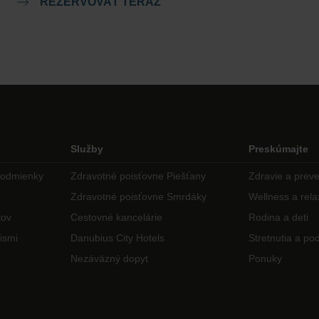
REZERVOVAŤ TERAZ
Služby
Preskúmajte
podmienky
Zdravotné poisťovne Piešťany
Zdravie a prev
Zdravotné poisťovne Smrdáky
Wellness a rela
jov
Cestovné kancelárie
Rodina a deti
ismi
Danubius City Hotels
Stretnutia a pod
Nezáväzný dopyt
Ponuky