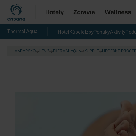
Hotely
Zdravie
Wellness
Thermal Aqua
Hotel
Kúpele
Izby
Ponuky
Aktivity
Podu
MAĎARSKO
HÉVÍZ
THERMAL AQUA
KÚPELE
LIEČEBNÉ PROCE