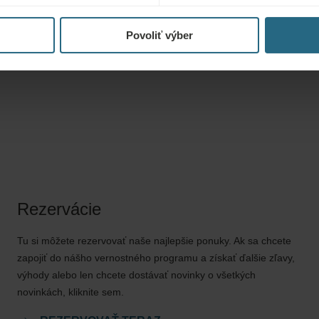
problémy, kožné ochorenia, inkonti
Povoliť výber
alkoholu alebo drog.
Rezervácie
Tu si môžete rezervovať naše najlepšie ponuky. Ak sa chcete
zapojiť do nášho vernostného programu a získať ďalšie zľavy,
výhody alebo len chcete dostávať novinky o všetkých
novinkách, kliknite sem.